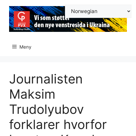
Hopp
til
innhold
Meny
Journalisten
Maksim
Trudolyubov
forklarer hvorfor