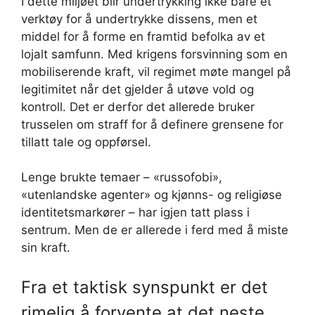
I dette miljøet blir undertrykking ikke bare et
verktøy for å undertrykke dissens, men et
middel for å forme en framtid befolka av et
lojalt samfunn. Med krigens forsvinning som en
mobiliserende kraft, vil regimet møte mangel på
legitimitet når det gjelder å utøve vold og
kontroll. Det er derfor det allerede bruker
trusselen om straff for å definere grensene for
tillatt tale og oppførsel.
Lenge brukte temaer – «russofobi»,
«utenlandske agenter» og kjønns- og religiøse
identitetsmarkører – har igjen tatt plass i
sentrum. Men de er allerede i ferd med å miste
sin kraft.
Fra et taktisk synspunkt er det
rimelig å forvente at det neste