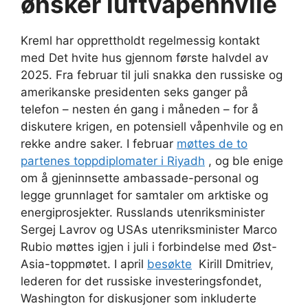
ønsker luftvåpenhvile
Kreml har opprettholdt regelmessig kontakt
med Det hvite hus gjennom første halvdel av
2025. Fra februar til juli snakka den russiske og
amerikanske presidenten seks ganger på
telefon – nesten én gang i måneden – for å
diskutere krigen, en potensiell våpenhvile og en
rekke andre saker. I februar
møttes de to
partenes toppdiplomater i Riyadh
, og ble enige
om å gjeninnsette ambassade-personal og
legge grunnlaget for samtaler om arktiske og
energiprosjekter. Russlands utenriksminister
Sergej Lavrov og USAs utenriksminister Marco
Rubio møttes igjen i juli i forbindelse med Øst-
Asia-toppmøtet. I april
besøkte
Kirill Dmitriev,
lederen for det russiske investeringsfondet,
Washington for diskusjoner som inkluderte