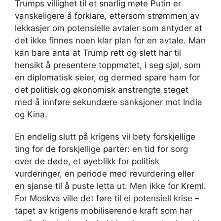
Trumps villighet til et snarlig møte Putin er
vanskeligere å forklare, ettersom strømmen av
lekkasjer om potensielle avtaler som antyder at
det ikke finnes noen klar plan for en avtale. Man
kan bare anta at Trump rett og slett har til
hensikt å presentere toppmøtet, i seg sjøl, som
en diplomatisk seier, og dermed spare ham for
det politisk og økonomisk anstrengte steget
med å innføre sekundære sanksjoner mot India
og Kina.
En endelig slutt på krigens vil bety forskjellige
ting for de forskjellige parter: en tid for sorg
over de døde, et øyeblikk for politisk
vurderinger, en periode med revurdering eller
en sjanse til å puste letta ut. Men ikke for Kreml.
For Moskva ville det føre til ei potensiell krise –
tapet av krigens mobiliserende kraft som har