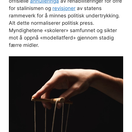
offisielle
annulleringa
av rehabiliteringer for ofre
for stalinismen og
revisjoner
av statens
rammeverk for å minnes politisk undertrykking.
Alt dette normaliserer politisk press.
Myndighetene «skolerer» samfunnet og sikter
mot å oppnå «modellatferd» gjennom stadig
færre midler.