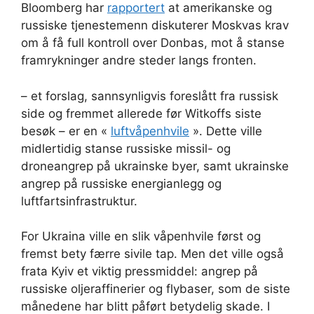
Bloomberg har
rapportert
at amerikanske og
russiske tjenestemenn diskuterer Moskvas krav
om å få full kontroll over Donbas, mot å stanse
framrykninger andre steder langs fronten.
– et forslag, sannsynligvis foreslått fra russisk
side og fremmet allerede før Witkoffs siste
besøk – er en «
luftvåpenhvile
». Dette ville
midlertidig stanse russiske missil- og
droneangrep på ukrainske byer, samt ukrainske
angrep på russiske energianlegg og
luftfartsinfrastruktur.
For Ukraina ville en slik våpenhvile først og
fremst bety færre sivile tap. Men det ville også
frata Kyiv et viktig pressmiddel: angrep på
russiske oljeraffinerier og flybaser, som de siste
månedene har blitt påført betydelig skade. I