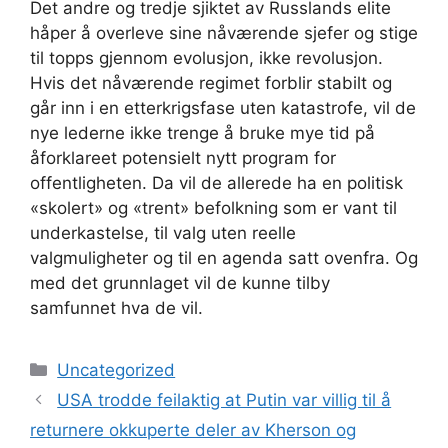
Det andre og tredje sjiktet av Russlands elite
håper å overleve sine nåværende sjefer og stige
til topps gjennom evolusjon, ikke revolusjon.
Hvis det nåværende regimet forblir stabilt og
går inn i en etterkrigsfase uten katastrofe, vil de
nye lederne ikke trenge å bruke mye tid på
åforklareet potensielt nytt program for
offentligheten. Da vil de allerede ha en politisk
«skolert» og «trent» befolkning som er vant til
underkastelse, til valg uten reelle
valgmuligheter og til en agenda satt ovenfra. Og
med det grunnlaget vil de kunne tilby
samfunnet hva de vil.
Kategorier
Uncategorized
USA trodde feilaktig at Putin var villig til å
returnere okkuperte deler av Kherson og