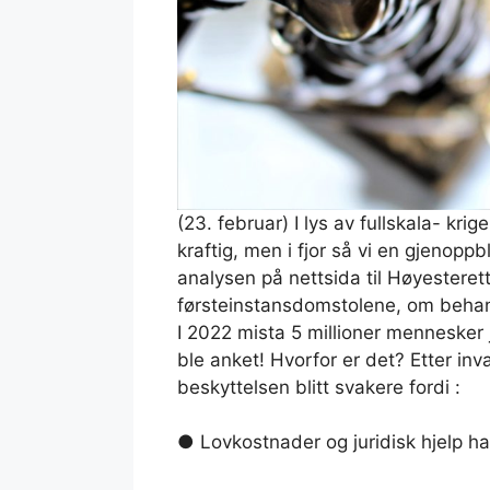
(23. februar) I lys av fullskala- krig
kraftig, men i fjor så vi en gjenopp
analysen på nettsida til Høyesterett
førsteinstansdomstolene, om behandl
I 2022 mista 5 millioner menneske
ble anket! Hvorfor er det? Etter in
beskyttelsen blitt svakere fordi :
● Lovkostnader og juridisk hjelp h