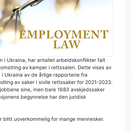
en i Ukraina, har antallet arbeidskonflikter falt
blomstring av kamper i rettssalen. Dette vises av
 i Ukraina av de årlige rapportene fra
ing av saker i sivile rettssaker for 2021-2023.
r jobbene sine, men bare 1683 avskjedssaker
vasjonens begynnelse har den juridisk
ar blitt uoverkommelig for mange mennesker.