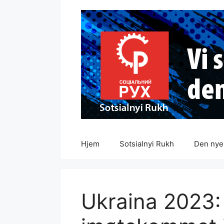
Hopp
til
innhold
Hjem
Sotsialnyi Rukh
Den nye 
Ukraina 2023: