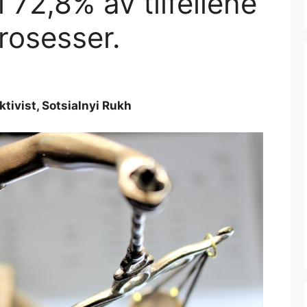
72,8% av tilfellene
prosesser.
ktivist, Sotsialnyi Rukh