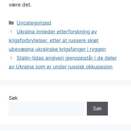
være det.
Kategorier
Uncategorized
Ukraina innleder etterforskning av
krigsforbrytelser, etter at russere skjøt
ubevæpna ukrainske krigsfanger i ryggen
Stalin-tidas angiveri gjenoppstår i de deler
av Ukraina som er under russisk okkupasjon
Søk
Søk