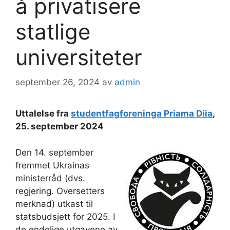
å privatisere
statlige
universiteter
september 26, 2024
av
admin
Uttalelse fra
studentfagforeninga Priama Diia
,
25. september 2024
Den 14. september
fremmet Ukrainas
ministerråd (dvs.
regjering. Oversetters
merknad) utkast til
statsbudsjett for 2025. I
de endelige utgavene av