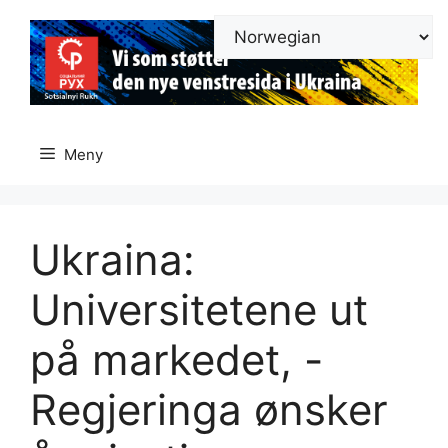
Hopp
til
innhold
Meny
Ukraina:
Universitetene ut
på markedet, -
Regjeringa ønsker