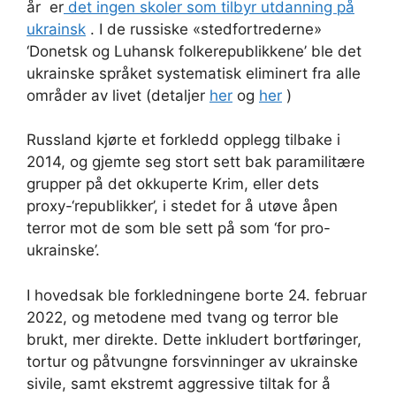
år er
det ingen skoler som tilbyr utdanning på
ukrainsk
. I de russiske «stedfortrederne»
‘Donetsk og Luhansk folkerepublikkene’ ble det
ukrainske språket systematisk eliminert fra alle
områder av livet (detaljer
her
og
her
)
Russland kjørte et forkledd opplegg tilbake i
2014, og gjemte seg stort sett bak paramilitære
grupper på det okkuperte Krim, eller dets
proxy-‘republikker’, i stedet for å utøve åpen
terror mot de som ble sett på som ‘for pro-
ukrainske’.
I hovedsak ble forkledningene borte 24. februar
2022, og metodene med tvang og terror ble
brukt, mer direkte. Dette inkludert bortføringer,
tortur og påtvungne forsvinninger av ukrainske
sivile, samt ekstremt aggressive tiltak for å