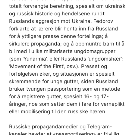
totalt forvrengte beretning, spesielt om ukrainsk
og russisk historie og hendelsene rundt
Russlands aggresjon mot Ukraina. Fedorov
forklarte at lærere blir henta inn fra Russland
for å yttligere presse denne fortellinga; å
sirkulere propaganda; og å oppmuntre barn til å
bli med i ulike militariserte ungdomsgrupper
(som ‘Yunarmia’, eller Russlands ‘ungdomshær’;
‘Movement of the First’, osv.). Presset og
forfølgelsen øker, og situasjonen er spesielt
skremmende for unge gutter, siden Russland
bruker tvungen passportering som en metode
for å registrere gutter, spesielt 16- og 17-
åringer, noe som setter dem i fare for verneplikt
eller mobilisering til den russiske hæren.
Russiske propagandamedier og Telegram-
kanaler hevder at «passportisering» er frivillig.