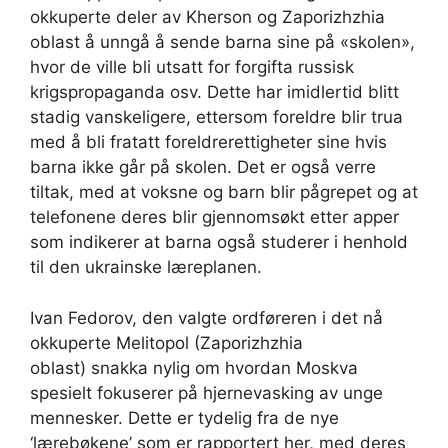
okkuperte deler av Kherson og Zaporizhzhia
oblast å unngå å sende barna sine på «skolen»,
hvor de ville bli utsatt for forgifta russisk
krigspropaganda osv. Dette har imidlertid blitt
stadig vanskeligere, ettersom foreldre blir trua
med å bli fratatt foreldrerettigheter sine hvis
barna ikke går på skolen. Det er også verre
tiltak, med at voksne og barn blir pågrepet og at
telefonene deres blir gjennomsøkt etter apper
som indikerer at barna også studerer i henhold
til den ukrainske læreplanen.
Ivan Fedorov, den valgte ordføreren i det nå
okkuperte Melitopol (Zaporizhzhia
oblast) snakka nylig om hvordan Moskva
spesielt fokuserer på hjernevasking av unge
mennesker. Dette er tydelig fra de nye
‘lærebøkene’ som er rapportert her, med deres