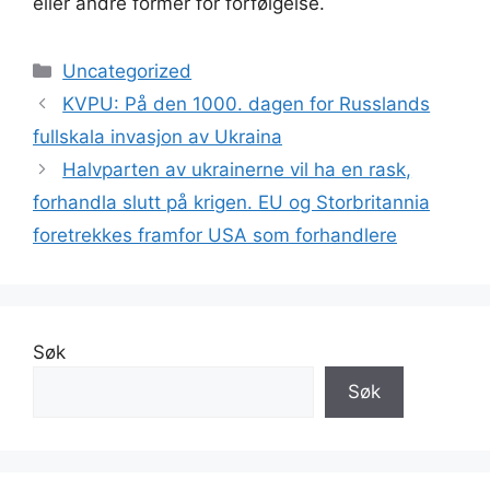
eller andre former for forfølgelse.
Kategorier
Uncategorized
KVPU: På den 1000. dagen for Russlands
fullskala invasjon av Ukraina
Halvparten av ukrainerne vil ha en rask,
forhandla slutt på krigen. EU og Storbritannia
foretrekkes framfor USA som forhandlere
Søk
Søk