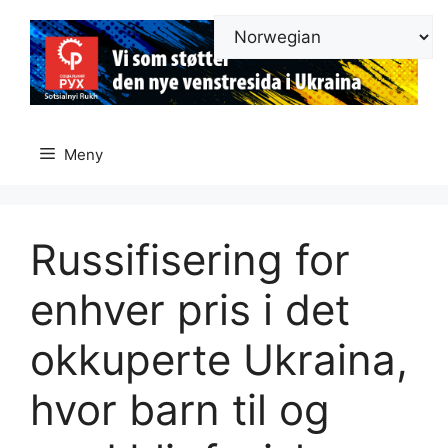
Hopp
til
innhold
Meny
Russifisering for
enhver pris i det
okkuperte Ukraina,
hvor barn til og