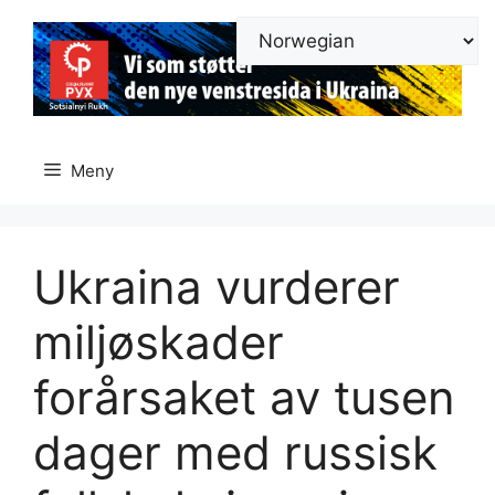
Hopp
til
innhold
Meny
Ukraina vurderer
miljøskader
forårsaket av tusen
dager med russisk