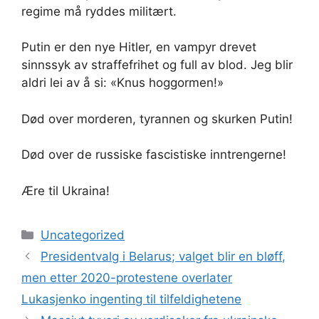
regime må ryddes militært.
Putin er den nye Hitler, en vampyr drevet
sinnssyk av straffefrihet og full av blod. Jeg blir
aldri lei av å si: «Knus hoggormen!»
Død over morderen, tyrannen og skurken Putin!
Død over de russiske fascistiske inntrengerne!
Ære til Ukraina!
Kategorier
Uncategorized
Presidentvalg i Belarus; valget blir en bløff,
men etter 2020-protestene overlater
Lukasjenko ingenting til tilfeldighetene