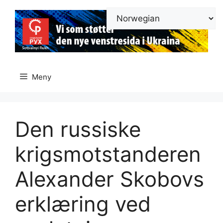
Hopp
til
innhold
Meny
Den russiske
krigsmotstanderen
Alexander Skobovs
erklæring ved