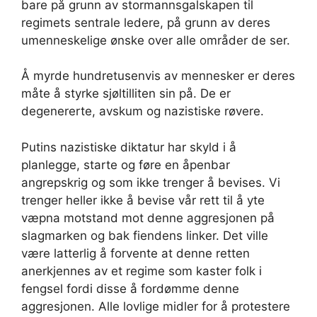
bare på grunn av stormannsgalskapen til
regimets sentrale ledere, på grunn av deres
umenneskelige ønske over alle områder de ser.
Å myrde hundretusenvis av mennesker er deres
måte å styrke sjøltilliten sin på. De er
degenererte, avskum og nazistiske røvere.
Putins nazistiske diktatur har skyld i å
planlegge, starte og føre en åpenbar
angrepskrig og som ikke trenger å bevises. Vi
trenger heller ikke å bevise vår rett til å yte
væpna motstand mot denne aggresjonen på
slagmarken og bak fiendens linker. Det ville
være latterlig å forvente at denne retten
anerkjennes av et regime som kaster folk i
fengsel fordi disse å fordømme denne
aggresjonen. Alle lovlige midler for å protestere