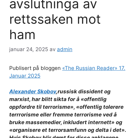
avslutninga av
rettssaken mot
ham
januar 24, 2025
av
admin
Publisert på bloggen
«The Russian Reader» 17.
Januar 2025
Alexander Skobov
,russisk dissident og
marxist, har blitt sikta for å «offentlig
oppfordre til terrorisme», «offentlig tolerere
terrrorisme eller fremme terrorisme ved å
bruke massemedier, inkludert internett» og
«organisere et terrorsamfunn og delta i det».
Hvis Skobov blir dømt for disse anklagene,