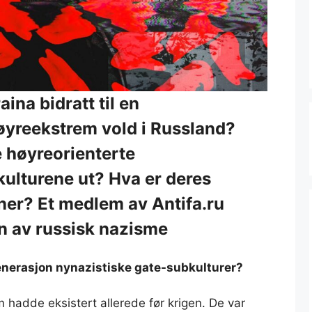
ina bidratt til en
øyreekstrem vold i Russland?
 høyreorienterte
ulturene ut? Hva er deres
laner? Et medlem av Antifa.ru
n av russisk nazisme
enerasjon nynazistiske gate-subkulturer?
 hadde eksistert allerede før krigen. De var