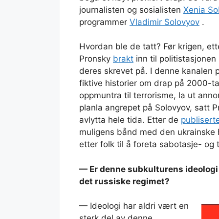
journalisten og sosialisten
Xenia So
programmer
Vladimir Solovyov
.
Hvordan ble de tatt? Før krigen, ett
Pronsky
brakt
inn til politistasjon
deres skrevet på. I denne kanalen 
fiktive historier om drap på 2000-t
oppmuntra til terrorisme, la ut ann
planla angrepet på Solovyov, satt Pr
avlytta hele tida. Etter de
publisert
muligens bånd med den ukrainske h
etter folk til å foreta sabotasje- og
—
Er denne subkulturens ideologi
det russiske regimet?
— Ideologi har aldri vært en
sterk del av denne