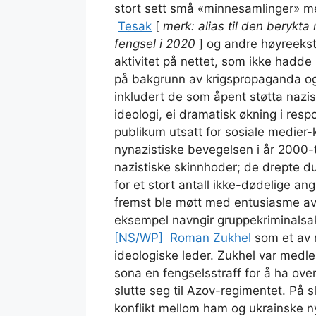
stort sett små «minnesamlinger» m
Tesak
[
merk: alias til den berykt
fengsel i 2020
] og andre høyreekst
aktivitet på nettet, som ikke hadde 
på bakgrunn av krigspropaganda og 
inkludert de som åpent støtta nazis
ideologi, ei dramatisk økning i respo
publikum utsatt for sosiale medier-
nynazistiske bevegelsen i år 2000-ta
nazistiske skinnhoder; de drepte d
for et stort antall ikke-dødelige ang
fremst ble møtt med entusiasme av 1
eksempel navngir gruppekriminals
[NS/WP]
Roman Zukhel
som et av 
ideologiske leder. Zukhel var med
sona en fengselsstraff for å ha over
slutte seg til Azov-regimentet. På s
konflikt mellom ham og ukrainske ny