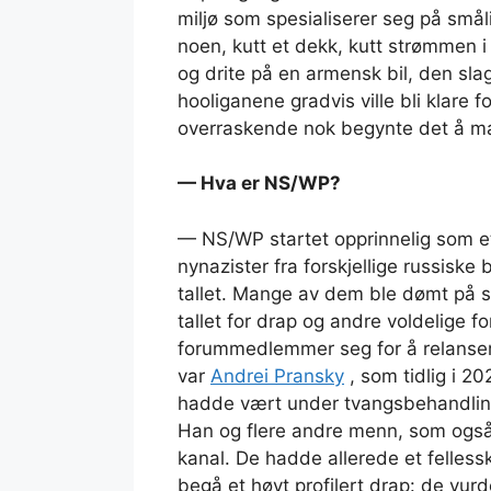
miljø som spesialiserer seg på smål
noen, kutt et dekk, kutt strømmen i
og drite på en armensk bil, den sla
hooliganene gradvis ville bli klare 
overraskende nok begynte det å mat
—
Hva er NS/WP?
— NS/WP startet opprinnelig som e
nynazister fra forskjellige russisk
tallet. Mange av dem ble dømt på s
tallet for drap og andre voldelige f
forummedlemmer seg for å relanser
var
Andrei Pransky
, som tidlig i 20
hadde vært under tvangsbehandling 
Han og flere andre menn, som også
kanal. De hadde allerede et felless
begå et høyt profilert drap: de vu