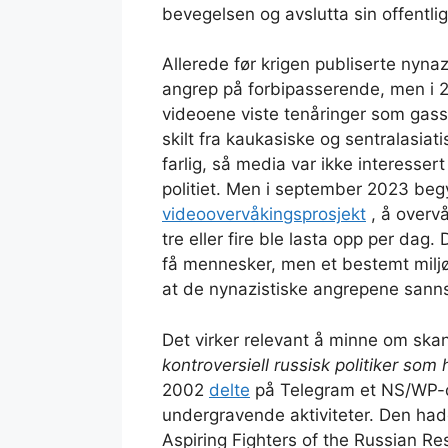
bevegelsen og avslutta sin offentli
Allerede før krigen publiserte nynazi
angrep på forbipasserende, men i 20
videoene viste tenåringer som gasse
skilt fra kaukasiske og sentralasiati
farlig, så media var ikke interesser
politiet. Men i september 2023 begy
videoovervåkingsprosjekt
, å overv
tre eller fire ble lasta opp per dag.
få mennesker, men et bestemt miljø, 
at de nynazistiske angrepene sannsyn
Det virker relevant å minne om sk
kontroversiell russisk politiker som
2002
delte
på Telegram et NS/WP-d
undergravende aktiviteter. Den hadde
Aspiring Fighters of the Russian Res