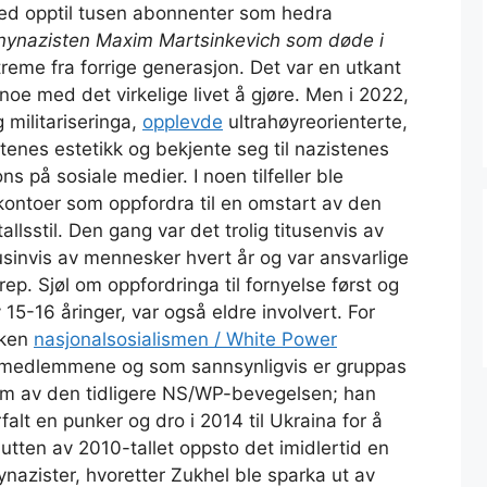
ed opptil tusen abonnenter som hedra
a nynazisten Maxim Martsinkevich som døde i
reme fra forrige generasjon. Det var en utkant
noe med det virkelige livet å gjøre. Men i 2022,
militariseringa,
opplevde
ultrahøyreorienterte,
tenes estetikk og bekjente seg til nazistenes
ns på sosiale medier. I noen tilfeller ble
kontoer som oppfordra til en omstart av den
llsstil. Den gang var det trolig titusenvis av
usinvis av mennesker hvert år og var ansvarlige
rep. Sjøl om oppfordringa til fornyelse først og
5-16 åringer, var også eldre involvert. For
aken
nasjonalsosialismen / White Power
medlemmene og som sannsynligvis er gruppas
lem av den tidligere NS/WP-bevegelsen; han
falt en punker og dro i 2014 til Ukraina for å
lutten av 2010-tallet oppsto det imidlertid en
nazister, hvoretter Zukhel ble sparka ut av