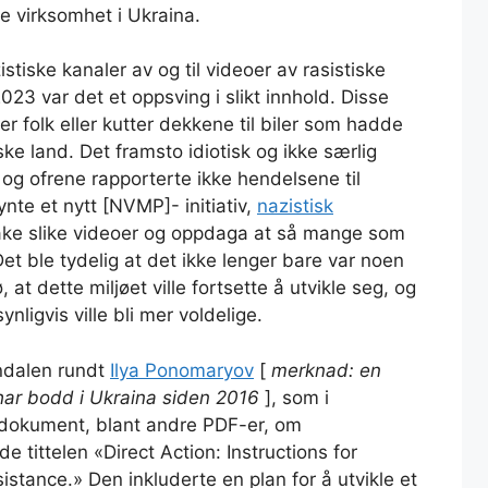
ge virksomhet i Ukraina.
stiske kanaler av og til videoer av rasistiske
23 var det et oppsving i slikt innhold. Disse
r folk eller kutter dekkene til biler som hadde
ske land. Det framsto idiotisk og ikke særlig
t og ofrene rapporterte ikke hendelsene til
nte et nytt [NVMP]- initiativ,
nazistisk
åke slike videoer og oppdaga at så mange som
 Det ble tydelig at det ikke lenger bare var noen
at dette miljøet ville fortsette å utvikle seg, og
ligvis ville bli mer voldelige.
andalen rundt
Ilya Ponomaryov
[
merknad: en
 har bodd i Ukraina siden 2016
], som i
okument, blant andre PDF-er, om
 tittelen «Direct Action: Instructions for
istance.» Den inkluderte en plan for å utvikle et