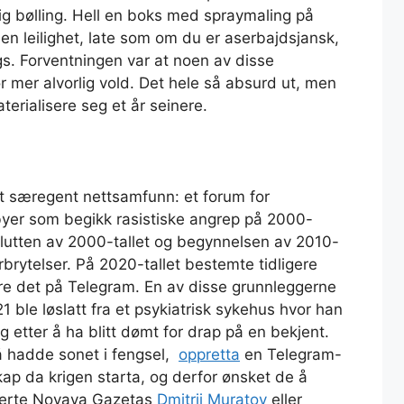
ig bølling. Hell en boks med spraymaling på
 en leilighet, late som om du er aserbajdsjansk,
gs. Forventningen var at noen av disse
for mer alvorlig vold. Det hele så absurd ut, men
erialisere seg et år seinere.
t særegent nettsamfunn: et forum for
e byer som begikk rasistiske angrep på 2000-
lutten av 2000-tallet og begynnelsen av 2010-
orbrytelser. På 2020-tallet bestemte tidligere
e det på Telegram. En av disse grunnleggerne
21 ble løslatt fra et psykiatrisk sykehus hvor han
etter å ha blitt dømt for drap på en bekjent.
 hadde sonet i fengsel,
oppretta
en Telegram-
kap da krigen starta, og derfor ønsket de å
rderte Novaya Gazetas
Dmitrij Muratov
eller