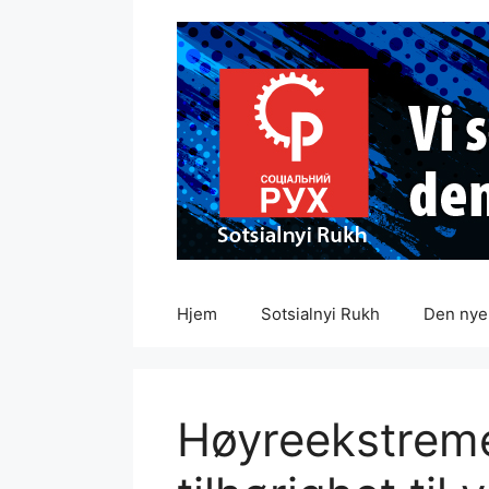
Hopp
til
innhold
Hjem
Sotsialnyi Rukh
Den nye 
Høyreekstreme