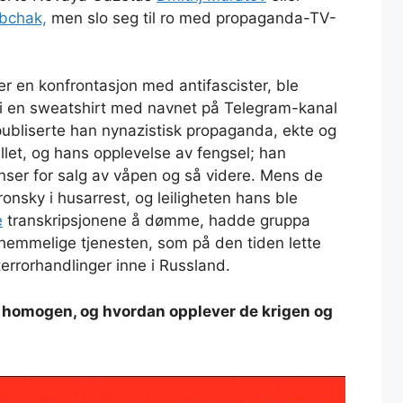
bchak,
men slo seg til ro med propaganda-TV-
er en konfrontasjon med antifascister, ble
en i en sweatshirt med navnet på Telegram-kanal
publiserte han nynazistisk propaganda, ekte og
allet, og hans opplevelse av fengsel; han
onser for salg av våpen og så videre. Mens de
onsky i husarrest, og leiligheten hans ble
e
transkripsjonene å dømme, hadde gruppa
emmelige tjenesten, som på den tiden lette
 terrorhandlinger inne i Russland.
 homogen, og hvordan opplever de krigen og