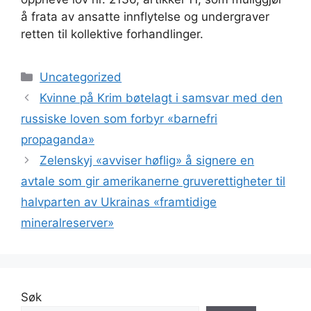
å frata av ansatte innflytelse og undergraver
retten til kollektive forhandlinger.
Kategorier
Uncategorized
Kvinne på Krim bøtelagt i samsvar med den
russiske loven som forbyr «barnefri
propaganda»
Zelenskyj «avviser høflig» å signere en
avtale som gir amerikanerne gruverettigheter til
halvparten av Ukrainas «framtidige
mineralreserver»
Søk