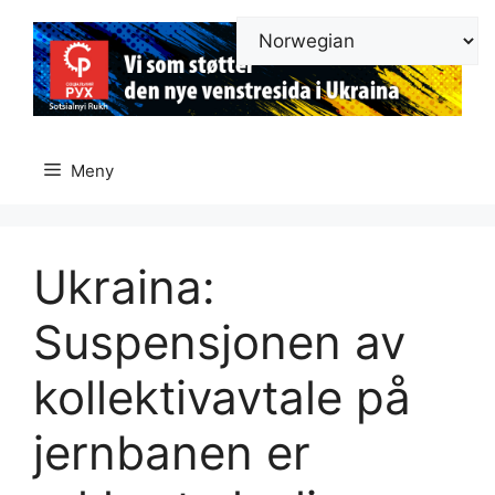
Hopp
til
innhold
Meny
Ukraina:
Suspensjonen av
kollektivavtale på
jernbanen er