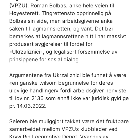
(VPZU), Roman Bolbas, anke hele veien til
Høyesterett. Tingrettensto opprinnelig på
Bolbas sin side, men arbeidsgiverne anka
saken til lagmannsretten, og vant. Det bør
bemerkes at lagmannsrettene hittil har massivt
produsert avgjørelser til fordel for
«Ukrzaliznici»
,
og legalisert forsømmelse av
prinsippene for sosial dialog.
Argumentene fra Ukrzaliznici ble funnet å være
«en ganske tvilsom begrunnelse for deres
ulovlige handlinger» fordi arbeidsgiver henviste
til lov nr. 2136 som ennå ikke var juridisk gyldige
pr. 14.03.2022.
Seieren ble muliggjort takket være det fruktbare
samarbeidet mellom VPZUs klubbleder ved
Kryvi Rih Locomotive Depot, Vyacheslav