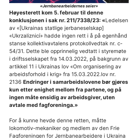
«Jernbanearbeidernes seier»
Høyesterett kom 5. februar til denne
konklusjonen i sak nr. 211/7338/23: «
Ledelsen
av «[Ukrainas statlige jerbaneselskap]
«Ukrzaliznicí» hadde ingen rett i å på egenhånd
stanse kollektivavtalens protokollvedtak nr. c-
54/31. Dette ble opprinnelig vedtatt i styremøte
i driftsselskapet fra 14.03.2022, på bakgrunn av
artikkel 11 i Ukrainas lov «Om organisering av
arbeidsforhold i krig» fra 15.03.2022.lov nr.
2136
Endringer i samarbeidslovene bør gjøres
kun etter enighet mellom fra partene, og på
ingen måte ensidig av arbeidsgiver, uten
avtale med fagforeninga.»
For å kunne hevde denne retten, måtte
lokomotiv-mekaniker og medlem av den Frie
Fagforeningen for Jernbanearbeidere i Ukraina