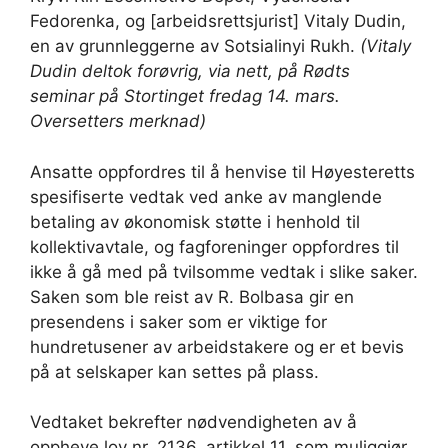
Fedorenka, og [arbeidsrettsjurist] Vitaly Dudin,
en av grunnleggerne av Sotsialinyi Rukh.
(Vitaly
Dudin deltok forøvrig, via nett, på Rødts
seminar på Stortinget fredag 14. mars.
Oversetters merknad)
Ansatte oppfordres til å henvise til Høyesteretts
spesifiserte vedtak ved anke av manglende
betaling av økonomisk støtte i henhold til
kollektivavtale, og fagforeninger oppfordres til
ikke å gå med på tvilsomme vedtak i slike saker.
Saken som ble reist av R. Bolbasa gir en
presendens i saker som er viktige for
hundretusener av arbeidstakere og er et bevis
på at selskaper kan settes på plass.
Vedtaket bekrefter nødvendigheten av å
oppheve lov nr. 2136, artikkel 11, som muliggjør