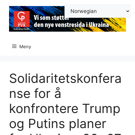
Hopp
til
innhold
Meny
Solidaritetskonfera
nse for å
konfrontere Trump
og Putins planer