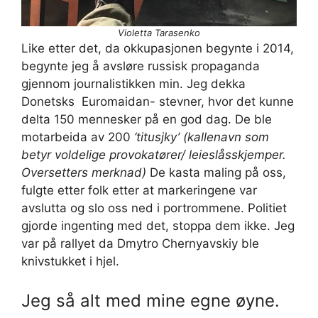
Violetta Tarasenko
Like etter det, da okkupasjonen begynte i 2014,
begynte jeg å avsløre russisk propaganda
gjennom journalistikken min. Jeg dekka
Donetsks Euromaidan- stevner, hvor det kunne
delta 150 mennesker på en god dag. De ble
motarbeida av 200
‘titusjky’ (kallenavn som
betyr voldelige provokatører/ leieslåsskjemper.
Oversetters merknad)
De kasta maling på oss,
fulgte etter folk etter at markeringene var
avslutta og slo oss ned i portrommene. Politiet
gjorde ingenting med det, stoppa dem ikke. Jeg
var på rallyet da Dmytro Chernyavskiy ble
knivstukket i hjel.
Jeg så alt med mine egne øyne.