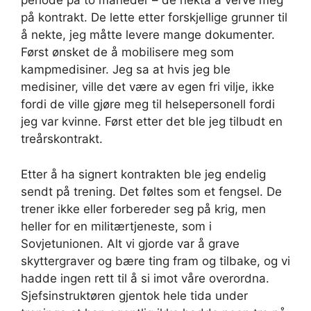
periode på to måneder – de nekta å verve meg
på kontrakt. De lette etter forskjellige grunner til
å nekte, jeg måtte levere mange dokumenter.
Først ønsket de å mobilisere meg som
kampmedisiner. Jeg sa at hvis jeg ble
medisiner, ville det være av egen fri vilje, ikke
fordi de ville gjøre meg til helsepersonell fordi
jeg var kvinne. Først etter det ble jeg tilbudt en
treårskontrakt.
Etter å ha signert kontrakten ble jeg endelig
sendt på trening. Det føltes som et fengsel. De
trener ikke eller forbereder seg på krig, men
heller for en militærtjeneste, som i
Sovjetunionen. Alt vi gjorde var å grave
skyttergraver og bære ting fram og tilbake, og vi
hadde ingen rett til å si imot våre overordna.
Sjefsinstruktøren gjentok hele tida under