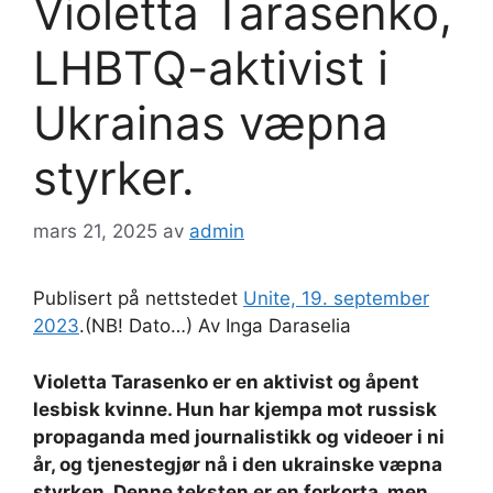
Violetta Tarasenko,
LHBTQ-aktivist i
Ukrainas væpna
styrker.
mars 21, 2025
av
admin
Publisert på nettstedet
Unite, 19. september
2023
.(NB! Dato…) Av Inga Daraselia
Violetta Tarasenko er en aktivist og åpent
lesbisk kvinne. Hun har kjempa mot russisk
propaganda med journalistikk og videoer i ni
år, og tjenestegjør nå i den ukrainske væpna
styrken. Denne teksten er en forkorta, men