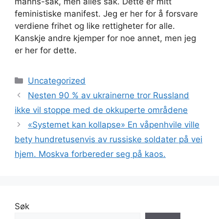
manns-sak, men alles sak. Dette er mitt
feministiske manifest. Jeg er her for å forsvare
verdiene frihet og like rettigheter for alle.
Kanskje andre kjemper for noe annet, men jeg
er her for dette.
Kategorier
Uncategorized
Nesten 90 % av ukrainerne tror Russland
ikke vil stoppe med de okkuperte områdene
«Systemet kan kollapse» En våpenhvile ville
bety hundretusenvis av russiske soldater på vei
hjem. Moskva forbereder seg på kaos.
Søk