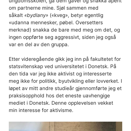
ungdomsskolen, ga dem gaver og snakka åpent
om partnerne mine. Sjøl sammen med
såkalt
«bydlany»
(«kveg», betyr egentlig
«udanna mennesker, pøbel. Oversetters
merknad) snakka de bare med meg om det, og
ingen oppførte seg aggressivt, siden jeg også
var en del av den gruppa.
Etter videregående gikk jeg inn på fakultetet for
statsvitenskap ved universitetet i Donetsk. På
den tida var jeg ikke aktivist og interesserte
meg ikke for politikk, byutvikling eller lovverket. I
løpet av mitt andre studieår gjennomførte jeg et
praksisopphold hos det eneste uavhengige
mediet i Donetsk. Denne opplevelsen vekket
min interesse for aktivisme.