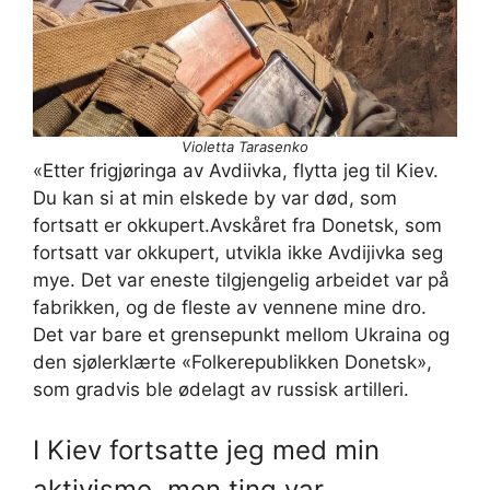
Violetta Tarasenko
«Etter frigjøringa av Avdiivka, flytta jeg til Kiev.
Du kan si at min elskede by var død, som
fortsatt er okkupert.Avskåret fra Donetsk, som
fortsatt var okkupert, utvikla ikke Avdijivka seg
mye. Det var eneste tilgjengelig arbeidet var på
fabrikken, og de fleste av vennene mine dro.
Det var bare et grensepunkt mellom Ukraina og
den sjølerklærte «Folkerepublikken Donetsk»,
som gradvis ble ødelagt av russisk artilleri.
I Kiev fortsatte jeg med min
aktivisme, men ting var