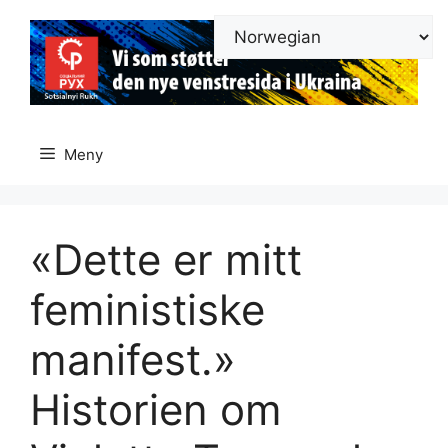
Hopp
til
innhold
Meny
«Dette er mitt
feministiske
manifest.»
Historien om