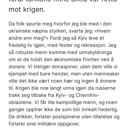
mot krigen.
Da folk spurte meg hvorfor jeg ble med i den
ukrainske væpna styrken, svarte jeg: «Hvem
andre enn meg?» Fordi jeg så Kyiv leve et
fredelig liv igjen, med fester og rekreasjon. Jeg
så robuste menn komme med unnskyldninga
om at de holdt den økonomiske fronten ved å
donere. Vi trenger donasjoner, uten dem ville vi
kjempet med bare hender, men uten mennesker
ville det ikke vært noen hær og ingen å donere
til. Krigen ble noe langt unna igjen da russerne
trakk seg tilbake fra Kyiv- og Chernihiv-
oblastene. Vi får lite kampvillige menn, og noen
ganger opptrer ikke de som blir innkalt hederlig.
De drikker, forlater posisjonene uten tillatelse og
forlater sine militære oppgaver.