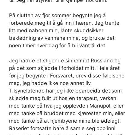
til. Jeg har styrken til å kjempe mot dem.
På slutten av fjor sommer begynte jeg å
forberede meg til å gå inn i hæren. Jeg trente
litt med naboen min, lånte skuddsikker
bekledning av vennene mine, og brukte det
noen timer hver dag for å bli vant til det.
Jeg hadde et stigende sinne mot Russland og
på det som skjedde i forholdet mitt. Hele året
før jeg begynte i Forsvaret, drev disse følelsene
meg, jeg hadde ikke noe annet liv.
Tilsynelatende har jeg ikke bearbeida det som
skjedde meg fullt ut hos en terapeut, verken
med tanke på hva jeg opplevde i Mariupol, eller
med tanke på bruddet med kjæresten min, eller
med tanke på at hjembyene mine ble ødelagt.
Raseriet fortsatte bare å samle seg opp inni