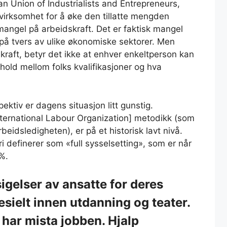
an Union of Industrialists and Entrepreneurs,
yvirksomhet for å øke den tillatte mengden
mangel på arbeidskraft. Det er faktisk mangel
k på tvers av ulike økonomiske sektorer. Men
kraft, betyr det ikke at enhver enkeltperson kan
rhold mellom folks kvalifikasjoner og hva
pektiv er dagens situasjon litt gunstig.
nternational Labour Organization] metodikk (som
beidsledigheten), er på et historisk lavt nivå.
 definerer som «full sysselsetting», som er når
%.
igelser av ansatte for deres
esielt innen utdanning og teater.
har mista jobben. Hjalp