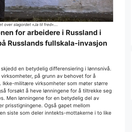
t over slagordet «Ja til fred»….
nen for arbeidere i Russland i
 på Russlands fullskala-invasjon
 skjedd en betydelig differensiering i lønnsnivå.
e virksomheter, på grunn av behovet for å
ne. Ikke-militære virksomheter som møter større
å forsøkt å heve lønningene for å tiltrekke seg
tes. Men lønningene for en betydelig del av
er prisstigningene. Også gapet mellom
n siste som deler inntekts-mottakerne i to like