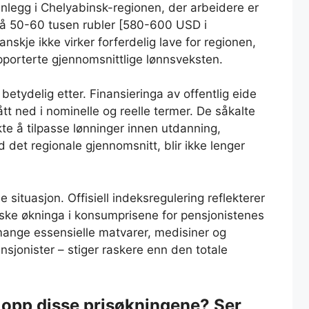
anlegg i Chelyabinsk-regionen, der arbeidere er
å 50-60 tusen rubler [580-600 USD i
nskje ikke virker forferdelig lave for regionen,
porterte gjennomsnittlige lønnsveksten.
 betydelig etter. Finansieringa av offentlig eide
tt ned i nominelle og reelle termer. De såkalte
te å tilpasse lønninger innen utdanning,
 det regionale gjennomsnitt, blir ikke lenger
 situasjon. Offisiell indeksregulering reflekterer
iske økninga i konsumprisene for pensjonistenes
ange essensielle matvarer, medisiner og
ensjonister – stiger raskere enn den totale
r opp disse prisøkningene? Ser