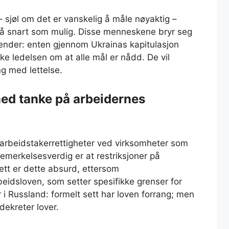
– sjøl om det er vanskelig å måle nøyaktig –
t så snart som mulig. Disse menneskene bryr seg
ender: enten gjennom Ukrainas kapitulasjon
ske ledelsen om at alle mål er nådd. De vil
ng med lettelse.
ed tanke på arbeidernes
se arbeidstakerrettigheter ved virksomheter som
bemerkelsesverdig er at restriksjoner på
ett er dette absurd, ettersom
beidsloven, som setter spesifikke grenser for
 i Russland: formelt sett har loven forrang; men
dekreter lover.