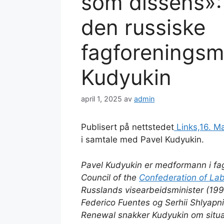
som dissens»:
den russiske
fagforeningsm
Kudyukin
april 1, 2025
av
admin
Publisert på nettstedet
Links,16. M
i samtale med Pavel Kudyukin.
Pavel Kudyukin er medformann i fag
Council of the
Confederation of Lab
Russlands visearbeidsminister (199
Federico Fuentes og Serhii Shlyapn
Renewal
snakker Kudyukin om situas