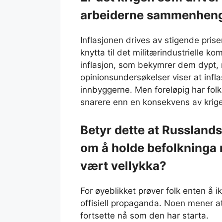
arbeiderne sammenheng
Inflasjonen drives av stigende prise
knytta til det militærindustrielle ko
inflasjon, som bekymrer dem dypt, m
opinionsundersøkelser viser at infl
innbyggerne. Men foreløpig har fol
snarere enn en konsekvens av krig
Betyr dette at Russlands
om å holde befolkninga re
vært vellykka?
For øyeblikket prøver folk enten å ik
offisiell propaganda. Noen mener at
fortsette nå som den har starta.