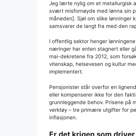
Jeg lærte nylig om et metallurgisk 
svært misfornøyde med lønna sin p
måneden]. Sjøl om slike lønninger ka
samsvarer de langt fra med den rap
I offentlig sektor henger lønningene
næringer har enten stagnert eller gå
mai-dekretene fra 2012, som forsøk
vitenskap, helsevesen og kultur med
implementert.
Pensjonister står overfor en lignende
eller kompenserer ikke for den fakt
grunnleggende behov. Prisene på m
verktøy – tre primære utgifter for p
inflasjonen.
Er det krigen som drive