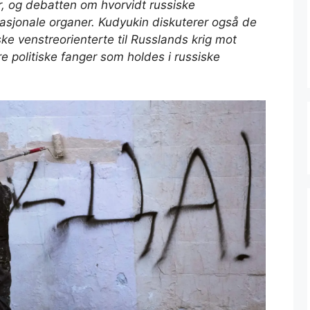
er, og debatten om hvorvidt russiske
rnasjonale organer. Kudyukin diskuterer også de
ske venstreorienterte til Russlands krig mot
re politiske fanger som holdes i russiske