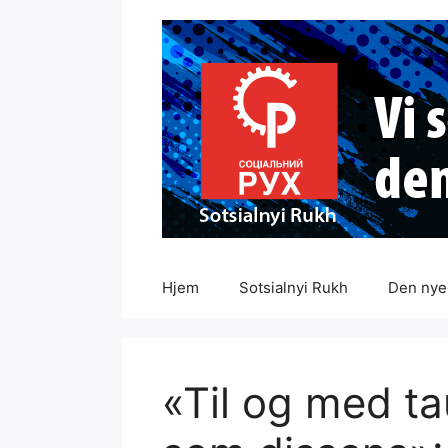
Hopp
til
innhold
Hjem
Sotsialnyi Rukh
Den nye 
«Til og med ta