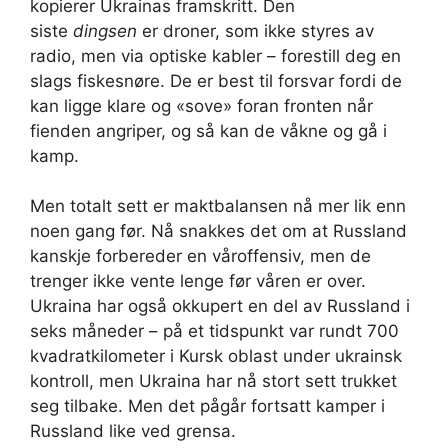
kopierer Ukrainas framskritt. Den
siste
dingsen
er droner, som ikke styres av
radio, men via optiske kabler – forestill deg en
slags fiskesnøre. De er best til forsvar fordi de
kan ligge klare og «sove» foran fronten når
fienden angriper, og så kan de våkne og gå i
kamp.
Men totalt sett er maktbalansen nå mer lik enn
noen gang før. Nå snakkes det om at Russland
kanskje forbereder en våroffensiv, men de
trenger ikke vente lenge før våren er over.
Ukraina har også okkupert en del av Russland i
seks måneder – på et tidspunkt var rundt 700
kvadratkilometer i Kursk oblast under ukrainsk
kontroll, men Ukraina har nå stort sett trukket
seg tilbake. Men det pågår fortsatt kamper i
Russland like ved grensa.