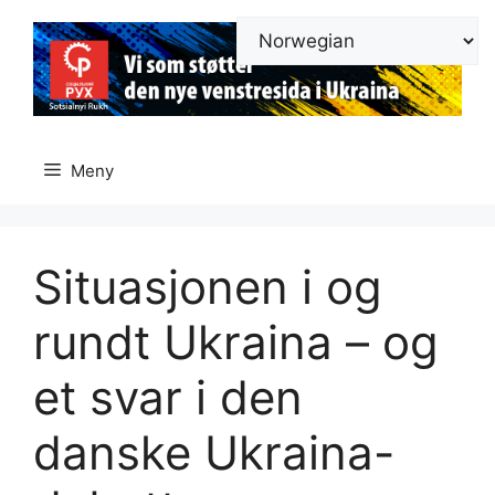
Hopp
til
innhold
Meny
Situasjonen i og
rundt Ukraina – og
et svar i den
danske Ukraina-