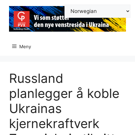
Hopp
til
innhold
Meny
Russland
planlegger å koble
Ukrainas
kjernekraftverk