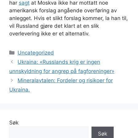
har
sagt
at Moskva ikke har mottatt noe
amerikansk forslag angående overføring av
anlegget. Hvis et slikt forslag kommer, la han til,
vil Russland gjøre det klart at en slik
overlevering ikke er et alternativ.
Kategorier
Uncategorized
Ukraina: «Russlands krig er ingen
unnskyldning for angrep på fagforeninger»
Mineralavtalen: Fordeler og risikoer for
Ukraina.
Søk
Søk