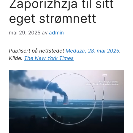
Zaporizhzja til sitt
eget strømnett
mai 29, 2025
av
admin
Publisert på nettstedet
Meduza, 28. mai 2025
.
Kilde:
The New York Times