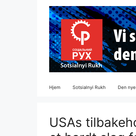
Hopp
til
innhold
Hjem
Sotsialnyi Rukh
Den nye 
USAs tilbakeh