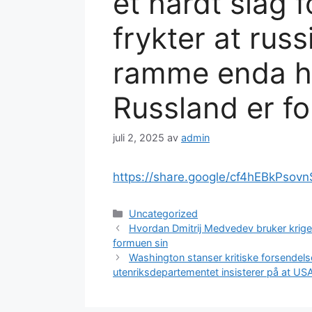
et hardt slag 
frykter at rus
ramme enda h
Russland er fo
juli 2, 2025
av
admin
https://share.google/cf4hEBkPsov
Kategorier
Uncategorized
Hvordan Dmitrij Medvedev bruker krigen
formuen sin
Washington stanser kritiske forsendels
utenriksdepartementet insisterer på at USA 