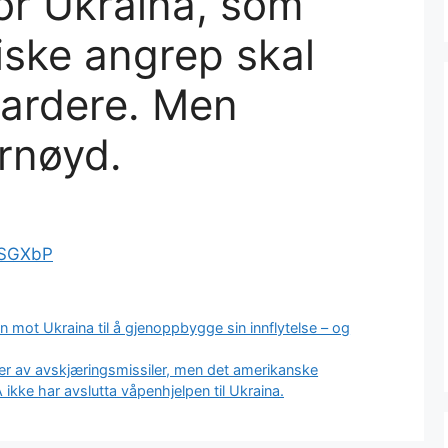
for Ukraina, som
siske angrep skal
ardere. Men
rnøyd.
nSGXbP
 mot Ukraina til å gjenoppbygge sin innflytelse – og
er av avskjæringsmissiler, men det amerikanske
ikke har avslutta våpenhjelpen til Ukraina.