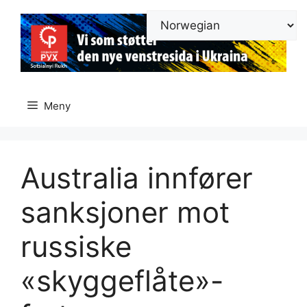
Hopp
til
innhold
Meny
Australia innfører
sanksjoner mot
russiske
«skyggeflåte»-