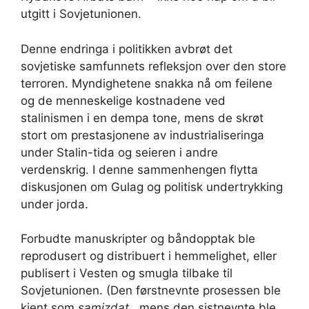
utgitt i Sovjetunionen.
Denne endringa i politikken avbrøt det
sovjetiske samfunnets refleksjon over den store
terroren. Myndighetene snakka nå om feilene
og de menneskelige kostnadene ved
stalinismen i en dempa tone, mens de skrøt
stort om prestasjonene av industrialiseringa
under Stalin-tida og seieren i andre
verdenskrig. I denne sammenhengen flytta
diskusjonen om Gulag og politisk undertrykking
under jorda.
Forbudte manuskripter og båndopptak ble
reprodusert og distribuert i hemmelighet, eller
publisert i Vesten og smugla tilbake til
Sovjetunionen. (Den førstnevnte prosessen ble
kjent som
samizdat
, mens den sistnevnte ble