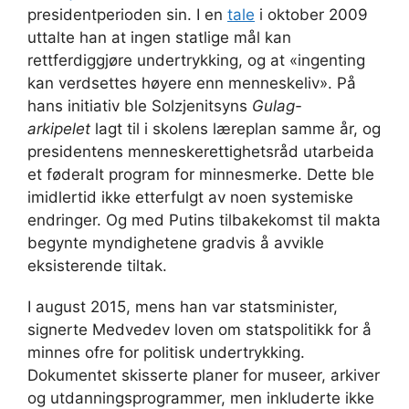
presidentperioden sin. I en
tale
i oktober 2009
uttalte han at ingen statlige mål kan
rettferdiggjøre undertrykking, og at «ingenting
kan verdsettes høyere enn menneskeliv». På
hans initiativ ble Solzjenitsyns
Gulag-
arkipelet
lagt til i skolens læreplan samme år, og
presidentens menneskerettighetsråd utarbeida
et føderalt program for minnesmerke. Dette ble
imidlertid ikke etterfulgt av noen systemiske
endringer. Og med Putins tilbakekomst til makta
begynte myndighetene gradvis å avvikle
eksisterende tiltak.
I august 2015, mens han var statsminister,
signerte Medvedev loven om statspolitikk for å
minnes ofre for politisk undertrykking.
Dokumentet skisserte planer for museer, arkiver
og utdanningsprogrammer, men inkluderte ikke