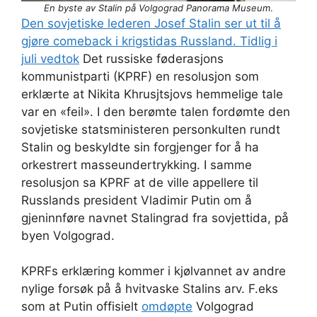
En byste av Stalin på Volgograd Panorama Museum
.
Den sovjetiske lederen Josef Stalin ser ut til å
gjøre comeback i krigstidas Russland. Tidlig i
juli vedtok
Det russiske føderasjons
kommunistparti (KPRF) en resolusjon som
erklærte at Nikita Khrusjtsjovs hemmelige tale
var en «feil». I den berømte talen fordømte den
sovjetiske statsministeren personkulten rundt
Stalin og beskyldte sin forgjenger for å ha
orkestrert masseundertrykking. I samme
resolusjon sa KPRF at de ville appellere til
Russlands president Vladimir Putin om å
gjeninnføre navnet Stalingrad fra sovjettida, på
byen Volgograd.
KPRFs erklæring kommer i kjølvannet av andre
nylige forsøk på å hvitvaske Stalins arv. F.eks
som at Putin offisielt
omdøpte
Volgograd