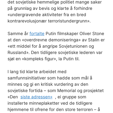
det sovjetiske hemmelige politiet mange saker
på grunnlag av bevis og klarte å forhindre
«undergravende aktiviteter fra en bred
kontrarevolusjonær terroristundergrunn».
Samme år
fortalte
Putin filmskaper Oliver Stone
at den «overdrevne demoniseringa» av Stalin er
«ett middel for å angripe Sovjetunionen og
Russland». Den tidligere sovjetiske lederen var
sjøl en «kompleks figur», la Putin til.
I lang tid klarte arbeidet med
samfunnsinitiativer som hadde som mål å
minnes og gi en kritisk vurdering av den
sovjetiske fortida – som Memorial og prosjektet
«Den
siste adressen»
, ei gruppe som
installerte minneplaketter ved de tidligere
hjemmene til ofrene for den store terroren – å