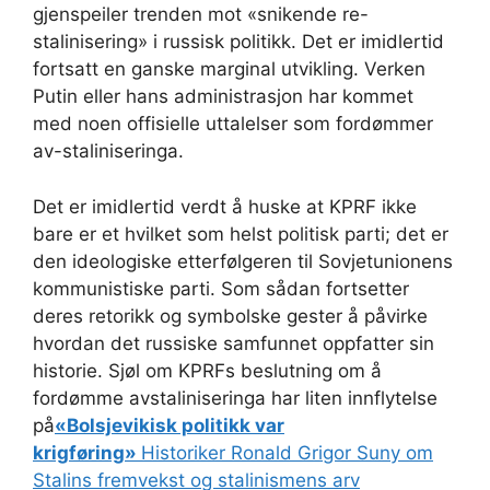
gjenspeiler trenden mot «snikende re-
stalinisering» i russisk politikk. Det er imidlertid
fortsatt en ganske marginal utvikling. Verken
Putin eller hans administrasjon har kommet
med noen offisielle uttalelser som fordømmer
av-staliniseringa.
Det er imidlertid verdt å huske at KPRF ikke
bare er et hvilket som helst politisk parti; det er
den ideologiske etterfølgeren til Sovjetunionens
kommunistiske parti. Som sådan fortsetter
deres retorikk og symbolske gester å påvirke
hvordan det russiske samfunnet oppfatter sin
historie. Sjøl om KPRFs beslutning om å
fordømme avstaliniseringa har liten innflytelse
på
«Bolsjevikisk politikk var
krigføring»
Historiker Ronald Grigor Suny om
Stalins fremvekst og stalinismens arv