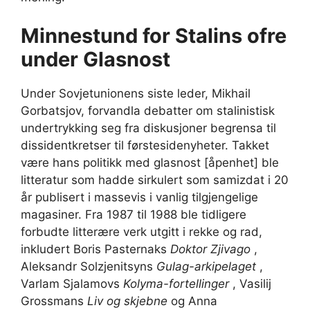
Minnestund for Stalins ofre
under Glasnost
Under Sovjetunionens siste leder, Mikhail
Gorbatsjov, forvandla debatter om stalinistisk
undertrykking seg fra diskusjoner begrensa til
dissidentkretser til førstesidenyheter. Takket
være hans politikk med glasnost [åpenhet] ble
litteratur som hadde sirkulert som samizdat i 20
år publisert i massevis i vanlig tilgjengelige
magasiner. Fra 1987 til 1988 ble tidligere
forbudte litterære verk utgitt i rekke og rad,
inkludert Boris Pasternaks
Doktor Zjivago
,
Aleksandr Solzjenitsyns
Gulag-arkipelaget
,
Varlam Sjalamovs
Kolyma-fortellinger
, Vasilij
Grossmans
Liv og skjebne
og Anna