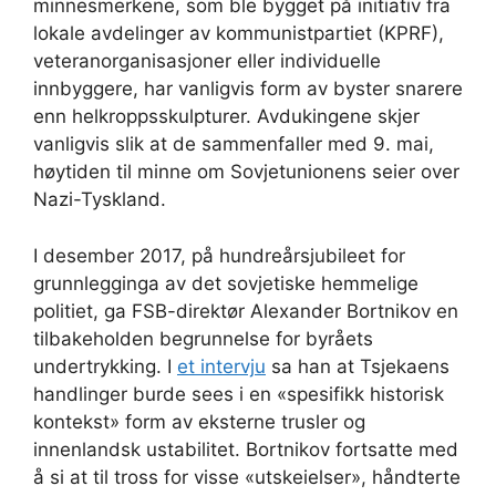
minnesmerkene, som ble bygget på initiativ fra
lokale avdelinger av kommunistpartiet (KPRF),
veteranorganisasjoner eller individuelle
innbyggere, har vanligvis form av byster snarere
enn helkroppsskulpturer. Avdukingene skjer
vanligvis slik at de sammenfaller med 9. mai,
høytiden til minne om Sovjetunionens seier over
Nazi-Tyskland.
I desember 2017, på hundreårsjubileet for
grunnlegginga av det sovjetiske hemmelige
politiet, ga FSB-direktør Alexander Bortnikov en
tilbakeholden begrunnelse for byråets
undertrykking. I
et intervju
sa han at Tsjekaens
handlinger burde sees i en «spesifikk historisk
kontekst» form av eksterne trusler og
innenlandsk ustabilitet. Bortnikov fortsatte med
å si at til tross for visse «utskeielser», håndterte