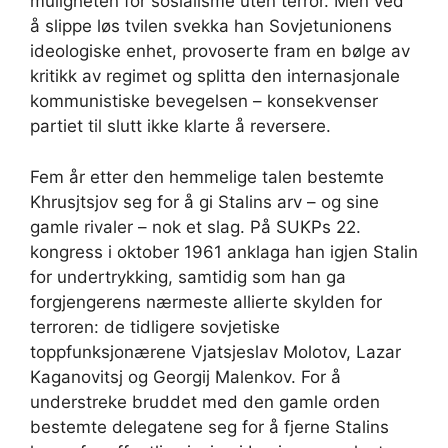
muligheten for sosialisme uten terror. Men ved
å slippe løs tvilen svekka han Sovjetunionens
ideologiske enhet, provoserte fram en bølge av
kritikk av regimet og splitta den internasjonale
kommunistiske bevegelsen – konsekvenser
partiet til slutt ikke klarte å reversere.
Fem år etter den hemmelige talen bestemte
Khrusjtsjov seg for å gi Stalins arv – og sine
gamle rivaler – nok et slag. På SUKPs 22.
kongress i oktober 1961 anklaga han igjen Stalin
for undertrykking, samtidig som han ga
forgjengerens nærmeste allierte skylden for
terroren: de tidligere sovjetiske
toppfunksjonærene Vjatsjeslav Molotov, Lazar
Kaganovitsj og Georgij Malenkov. For å
understreke bruddet med den gamle orden
bestemte delegatene seg for å fjerne Stalins