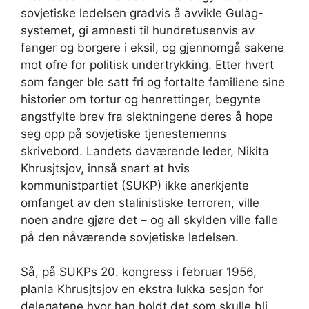
sovjetiske ledelsen gradvis å avvikle Gulag-
systemet, gi amnesti til hundretusenvis av
fanger og borgere i eksil, og gjennomgå sakene
mot ofre for politisk undertrykking. Etter hvert
som fanger ble satt fri og fortalte familiene sine
historier om tortur og henrettinger, begynte
angstfylte brev fra slektningene deres å hope
seg opp på sovjetiske tjenestemenns
skrivebord. Landets daværende leder, Nikita
Khrusjtsjov, innså snart at hvis
kommunistpartiet (SUKP) ikke anerkjente
omfanget av den stalinistiske terroren, ville
noen andre gjøre det – og all skylden ville falle
på den nåværende sovjetiske ledelsen.
Så, på SUKPs 20. kongress i februar 1956,
planla Khrusjtsjov en ekstra lukka sesjon for
delegatene hvor han holdt det som skulle bli