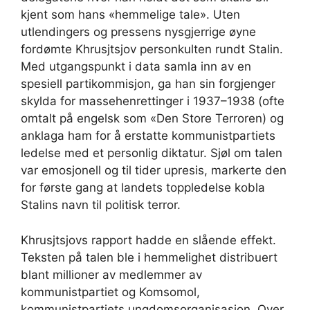
kjent som hans «hemmelige tale». Uten
utlendingers og pressens nysgjerrige øyne
fordømte Khrusjtsjov personkulten rundt Stalin.
Med utgangspunkt i data samla inn av en
spesiell partikommisjon, ga han sin forgjenger
skylda for massehenrettinger i 1937–1938 (ofte
omtalt på engelsk som «Den Store Terroren) og
anklaga ham for å erstatte kommunistpartiets
ledelse med et personlig diktatur. Sjøl om talen
var emosjonell og til tider upresis, markerte den
for første gang at landets toppledelse kobla
Stalins navn til politisk terror.
Khrusjtsjovs rapport hadde en slående effekt.
Teksten på talen ble i hemmelighet distribuert
blant millioner av medlemmer av
kommunistpartiet og Komsomol,
kommunistpartiets ungdomsorganisasjon. Over