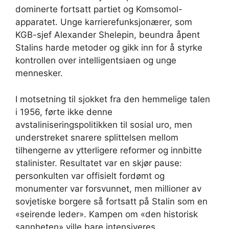
dominerte fortsatt partiet og Komsomol-
apparatet. Unge karrierefunksjonærer, som
KGB-sjef Alexander Shelepin, beundra åpent
Stalins harde metoder og gikk inn for å styrke
kontrollen over intelligentsiaen og unge
mennesker.
I motsetning til sjokket fra den hemmelige talen
i 1956, førte ikke denne
avstaliniseringspolitikken til sosial uro, men
understreket snarere splittelsen mellom
tilhengerne av ytterligere reformer og innbitte
stalinister. Resultatet var en skjør pause:
personkulten var offisielt fordømt og
monumenter var forsvunnet, men millioner av
sovjetiske borgere så fortsatt på Stalin som en
«seirende leder». Kampen om «den historisk
sannheten» ville bare intensiveres.