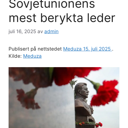
Sovjetunionens
mest berykta leder
juli 16, 2025
av
admin
Publisert på nettstedet
Meduza 15. juli 2025
.
Kilde:
Meduza