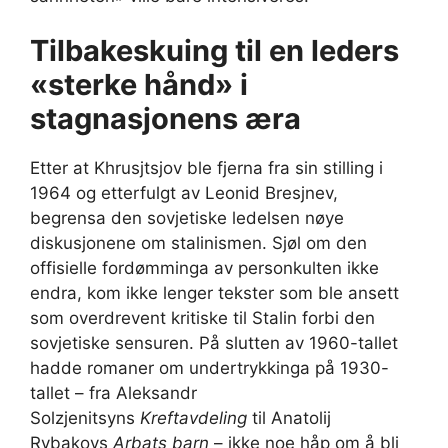
Tilbakeskuing til en leders
«sterke hånd» i
stagnasjonens æra
Etter at Khrusjtsjov ble fjerna fra sin stilling i
1964 og etterfulgt av Leonid Bresjnev,
begrensa den sovjetiske ledelsen nøye
diskusjonene om stalinismen. Sjøl om den
offisielle fordømminga av personkulten ikke
endra, kom ikke lenger tekster som ble ansett
som overdrevent kritiske til Stalin forbi den
sovjetiske sensuren. På slutten av 1960-tallet
hadde romaner om undertrykkinga på 1930-
tallet – fra Aleksandr
Solzjenitsyns
Kreftavdeling
til Anatolij
Rybakovs
Arbats barn
– ikke noe håp om å bli