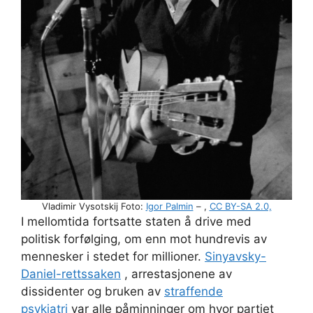
Vladimir Vysotskij Foto:
Igor Palmin
– ,
CC BY-SA 2.0,
I mellomtida fortsatte staten å drive med
politisk forfølging, om enn mot hundrevis av
mennesker i stedet for millioner.
Sinyavsky-
Daniel-rettssaken
, arrestasjonene av
dissidenter og bruken av
straffende
psykiatri
var alle påminninger om hvor partiet