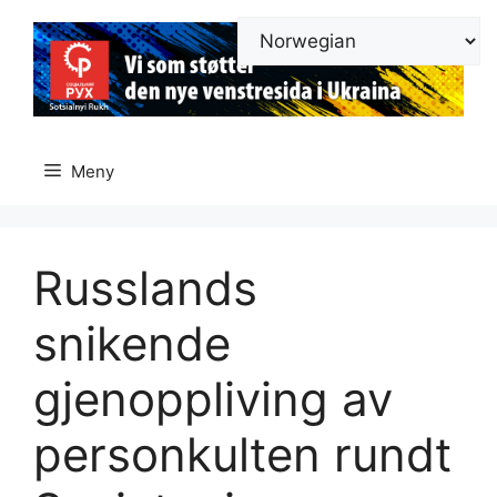
Hopp
til
innhold
Meny
Russlands
snikende
gjenoppliving av
personkulten rundt