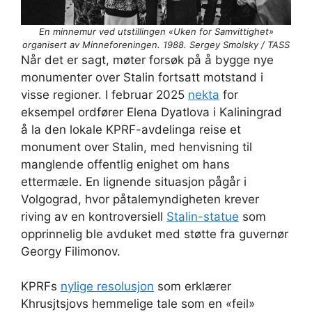
En minnemur ved utstillingen «Uken for Samvittighet»
organisert av Minneforeningen. 1988. Sergey Smolsky / TASS
Når det er sagt, møter forsøk på å bygge nye
monumenter over Stalin fortsatt motstand i
visse regioner. I februar 2025
nekta
for
eksempel ordfører Elena Dyatlova i Kaliningrad
å la den lokale KPRF-avdelinga reise et
monument over Stalin, med henvisning til
manglende offentlig enighet om hans
ettermæle. En lignende situasjon pågår i
Volgograd, hvor påtalemyndigheten krever
riving av en kontroversiell
Stalin-statue
som
opprinnelig ble avduket med støtte fra guvernør
Georgy Filimonov.
KPRFs
nylige resolusjon
som erklærer
Khrusjtsjovs hemmelige tale som en «feil»