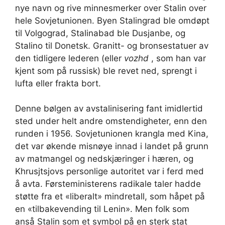
nye navn og rive minnesmerker over Stalin over
hele Sovjetunionen. Byen Stalingrad ble omdøpt
til Volgograd, Stalinabad ble Dusjanbe, og
Stalino til Donetsk. Granitt- og bronsestatuer av
den tidligere lederen (eller
vozhd
, som han var
kjent som på russisk) ble revet ned, sprengt i
lufta eller frakta bort.
Denne bølgen av avstalinisering fant imidlertid
sted under helt andre omstendigheter, enn den
runden i 1956. Sovjetunionen krangla med Kina,
det var økende misnøye innad i landet på grunn
av matmangel og nedskjæringer i hæren, og
Khrusjtsjovs personlige autoritet var i ferd med
å avta. Førsteministerens radikale taler hadde
støtte fra et «liberalt» mindretall, som håpet på
en «tilbakevending til Lenin». Men folk som
anså Stalin som et symbol på en sterk stat