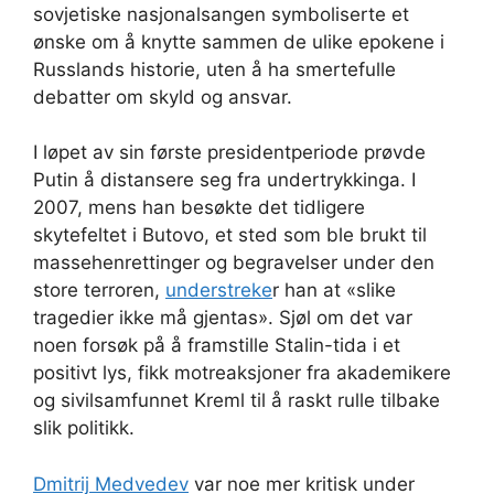
sovjetiske nasjonalsangen symboliserte et
ønske om å knytte sammen de ulike epokene i
Russlands historie, uten å ha smertefulle
debatter om skyld og ansvar.
I løpet av sin første presidentperiode prøvde
Putin å distansere seg fra undertrykkinga. I
2007, mens han besøkte det tidligere
skytefeltet i Butovo, et sted som ble brukt til
massehenrettinger og begravelser under den
store terroren,
understreke
r han at «slike
tragedier ikke må gjentas». Sjøl om det var
noen forsøk på å framstille Stalin-tida i et
positivt lys, fikk motreaksjoner fra akademikere
og sivilsamfunnet Kreml til å raskt rulle tilbake
slik politikk.
Dmitrij Medvedev
var noe mer kritisk under