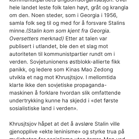
hele landet leste folk talen høyt, gråt og krangla
om den. Noen steder, som i Georgia i 1956,
samla folk seg til og med for å forsvare Stalins
minne.
(Stalin kom som kjent fra Georgia.
Oversetters merknad)
Etter at talen var
publisert i utlandet, ble den et slag mot
autoriteten til kommunistpartier rundt om i
verden. Sovjetunionens østblokk-allierte fikk
panikk, og ledere som Kinas Mao Zedong
utvikla et nag mot Khrusjtsjov. I mellomtida
klarte ikke den sovjetiske propaganda-
maskinen å forklare hvordan slik omfattende
undertrykking kunne ha skjedd i «det første
sosialistiske land i verden».
Khrusjtsjov håpet at det å avsløre Stalin ville
gjenopplive «ekte leninisme» og styrke trua på