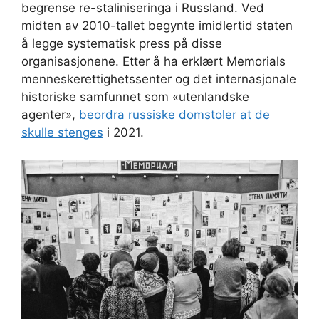
begrense re-staliniseringa i Russland. Ved
midten av 2010-tallet begynte imidlertid staten
å legge systematisk press på disse
organisasjonene. Etter å ha erklært Memorials
menneskerettighetssenter og det internasjonale
historiske samfunnet som «utenlandske
agenter»,
beordra russiske domstoler
at de
skulle stenges
i 2021.