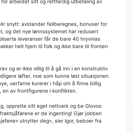
 for arbeidet sitt og rettferdig utbetaling av
ir snytt: avstander feilberegnes, bonuser for
 ut, og det nye lønnssystemet har redusert
pliserte leveranser får de bare 40 hryvnias
ker helt hjem til folk og ikke bare til fronten
av og er ikke villig til å gå inn i en konstruktiv
idligere løfter, noe som kunne løst situasjonen.
e, uerfarne kurerer i håp om å finne billig
 en av frontfigurene i konflikten.
eg, opprette sitt eget nettverk og be Glovos
raktsjåførene er de ingenting! Gjør jobben
sjefene» utnytter deg», sier Igor, beboer fra