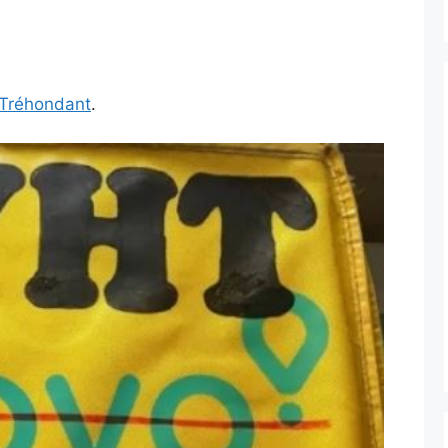
e Tréhondant
.