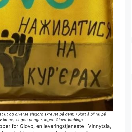
ut og diverse slagord skrevet på dem: «Slutt å bli rik på
lav lønn», «Ingen penger, ingen Glovo-jobbing»
jobber for Glovo, en leveringstjeneste i Vinnytsia,