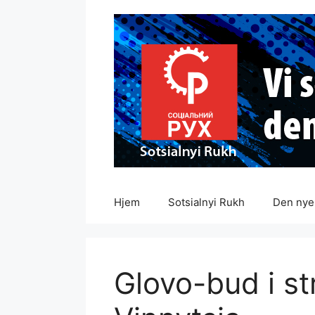
Hopp
til
innhold
Hjem
Sotsialnyi Rukh
Den nye 
Glovo-bud i stre