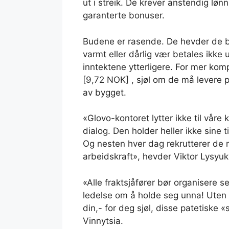
ut i streik. De krever anstendig lønn
garanterte bonuser.
Budene er rasende. De hevder de bl
varmt eller dårlig vær betales ikke
inntektene ytterligere. For mer kom
[9,72 NOK] , sjøl om de må levere pak
av bygget.
«Glovo-kontoret lytter ikke til våre kr
dialog. Den holder heller ikke sine t
Og nesten hver dag rekrutterer de ny
arbeidskraft», hevder Viktor Lysyuk,
«Alle fraktsjåfører bør organisere s
ledelse om å holde seg unna! Uten f
din,- for deg sjøl, disse patetiske «
Vinnytsia.