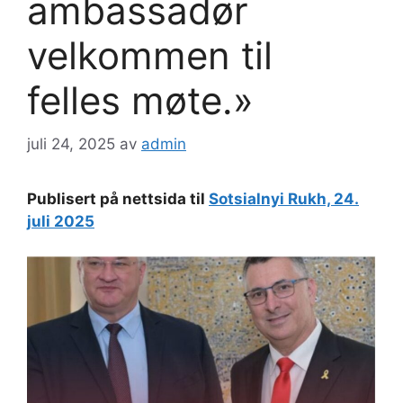
ambassadør
velkommen til
felles møte.»
juli 24, 2025
av
admin
Publisert på nettsida til
Sotsialnyi Rukh, 24.
juli 2025