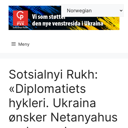
Hopp
til
innhold
Meny
Sotsialnyi Rukh:
«Diplomatiets
hykleri. Ukraina
ønsker Netanyahus