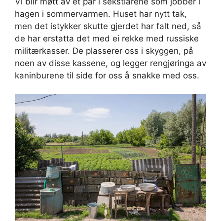
Vi blir møtt av et par i sekstiårene som jobber i
hagen i sommervarmen. Huset har nytt tak,
men det istykker skutte gjerdet har falt ned, så
de har erstatta det med ei rekke med russiske
militærkasser. De plasserer oss i skyggen, på
noen av disse kassene, og legger rengjøringa av
kaninburene til side for oss å snakke med oss.