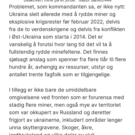
Deaktivert mine på et jorde. Gábor Bankó/444
Problemet, som kommandanten sa, er ikke nytt:
Ukraina sleit allerede med å rydde miner og
eksplosive krigsrester før februar 2022, delvis
fra de to verdenskrigene og delvis fra konflikten
i Øst-Ukraina som starta i 2014. Det er
vanskelig å forutsi hvor lang tid det vil ta å
fullstendig rydde minefeltene. Det finnes
sjølsagt anslag som spenner fra flere tiår til flere
hundre år, avhengig av ressurser, utstyr og
antallet trente fagfolk som er tilgjengelige.
I tillegg er ikke bare de umiddelbare
omgivelsene ved fronten som er forurensa med
stadig flere miner, men også mye av territoriet
som var okkupert av Russland og deretter
frigjort av ukrainerne, inkludert områder lenger
unna skyttergravene. Skoger, åkre,
jordbruksland og ulike deler av sivil