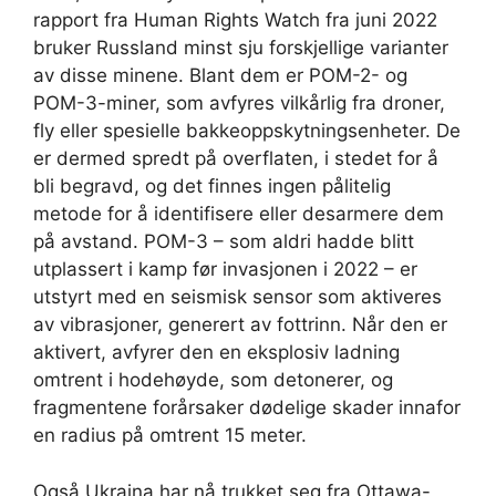
rapport fra Human Rights Watch fra juni 2022
bruker Russland minst sju forskjellige varianter
av disse minene. Blant dem er POM-2- og
POM-3-miner, som avfyres vilkårlig fra droner,
fly eller spesielle bakkeoppskytningsenheter. De
er dermed spredt på overflaten, i stedet for å
bli begravd, og det finnes ingen pålitelig
metode for å identifisere eller desarmere dem
på avstand. POM-3 – som aldri hadde blitt
utplassert i kamp før invasjonen i 2022 – er
utstyrt med en seismisk sensor som aktiveres
av vibrasjoner, generert av fottrinn. Når den er
aktivert, avfyrer den en eksplosiv ladning
omtrent i hodehøyde, som detonerer, og
fragmentene forårsaker dødelige skader innafor
en radius på omtrent 15 meter.
Også Ukraina har nå trukket seg fra Ottawa-