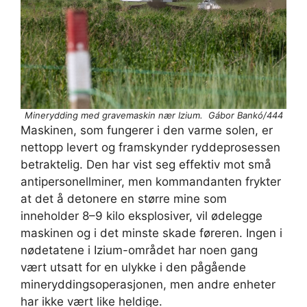
Minerydding med gravemaskin nær Izium. Gábor Bankó/444
Maskinen, som fungerer i den varme solen, er
nettopp levert og framskynder ryddeprosessen
betraktelig. Den har vist seg effektiv mot små
antipersonellminer, men kommandanten frykter
at det å detonere en større mine som
inneholder 8–9 kilo eksplosiver, vil ødelegge
maskinen og i det minste skade føreren. Ingen i
nødetatene i Izium-området har noen gang
vært utsatt for en ulykke i den pågående
mineryddingsoperasjonen, men andre enheter
har ikke vært like heldige.