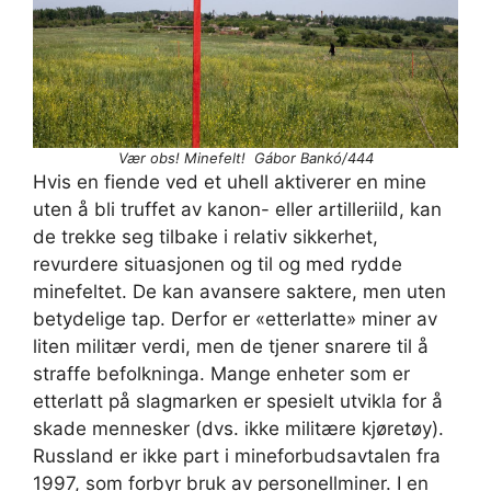
Vær obs! Minefelt! Gábor Bankó/444
Hvis en fiende ved et uhell aktiverer en mine
uten å bli truffet av kanon- eller artilleriild, kan
de trekke seg tilbake i relativ sikkerhet,
revurdere situasjonen og til og med rydde
minefeltet. De kan avansere saktere, men uten
betydelige tap. Derfor er «etterlatte» miner av
liten militær verdi, men de tjener snarere til å
straffe befolkninga. Mange enheter som er
etterlatt på slagmarken er spesielt utvikla for å
skade mennesker (dvs. ikke militære kjøretøy).
Russland er ikke part i mineforbudsavtalen fra
1997, som forbyr bruk av personellminer. I en