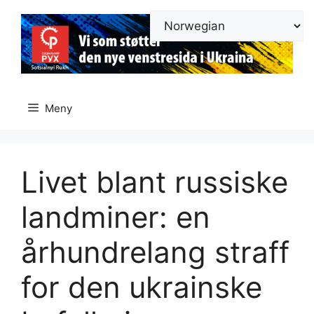
Hopp
til
innhold
Meny
Livet blant russiske
landminer: en
århundrelang straff
for den ukrainske