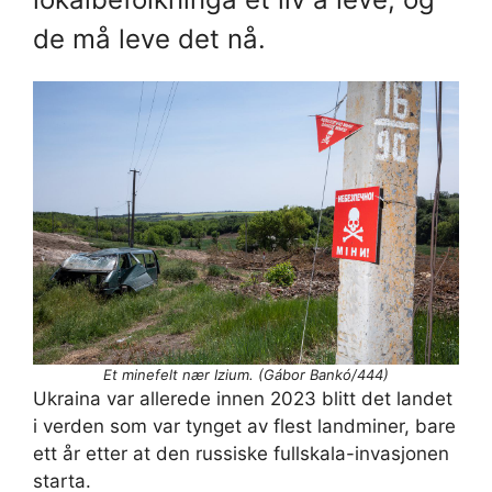
de må leve det nå.
Et minefelt nær Izium. (Gábor Bankó/444)
Ukraina var allerede innen 2023 blitt det landet
i verden som var tynget av flest landminer, bare
ett år etter at den russiske fullskala-invasjonen
starta.