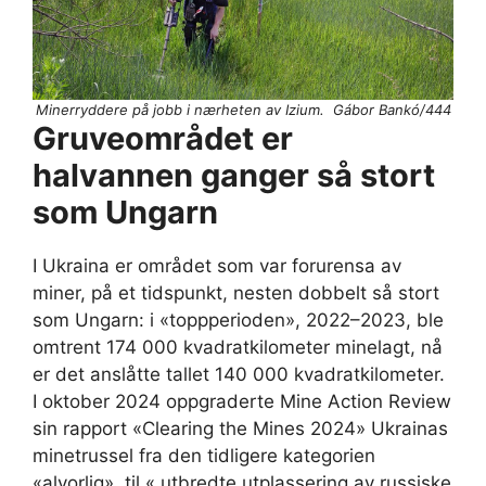
Minerryddere på jobb i nærheten av Izium. Gábor Bankó/444
Gruveområdet er
halvannen ganger så stort
som Ungarn
I Ukraina er området som var forurensa av
miner, på et tidspunkt, nesten dobbelt så stort
som Ungarn: i «toppperioden», 2022–2023, ble
omtrent 174 000 kvadratkilometer minelagt, nå
er det anslåtte tallet 140 000 kvadratkilometer.
I oktober 2024 oppgraderte Mine Action Review
sin rapport «Clearing the Mines 2024» Ukrainas
minetrussel fra den tidligere kategorien
«alvorlig», til « utbredte utplassering av russiske