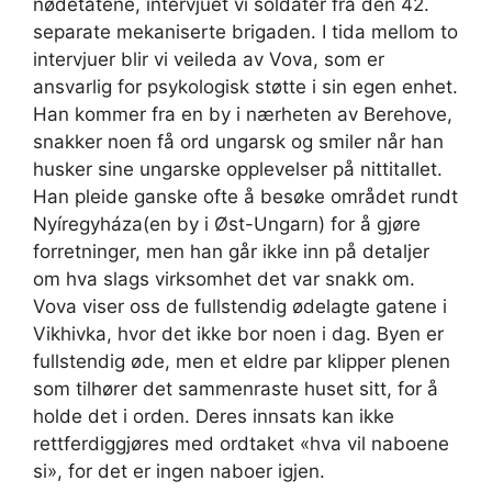
nødetatene, intervjuet vi soldater fra den 42.
separate mekaniserte brigaden. I tida mellom to
intervjuer blir vi veileda av Vova, som er
ansvarlig for psykologisk støtte i sin egen enhet.
Han kommer fra en by i nærheten av Berehove,
snakker noen få ord ungarsk og smiler når han
husker sine ungarske opplevelser på nittitallet.
Han pleide ganske ofte å besøke området rundt
Nyíregyháza(en by i Øst-Ungarn) for å gjøre
forretninger, men han går ikke inn på detaljer
om hva slags virksomhet det var snakk om.
Vova viser oss de fullstendig ødelagte gatene i
Vikhivka, hvor det ikke bor noen i dag. Byen er
fullstendig øde, men et eldre par klipper plenen
som tilhører det sammenraste huset sitt, for å
holde det i orden. Deres innsats kan ikke
rettferdiggjøres med ordtaket «hva vil naboene
si», for det er ingen naboer igjen.