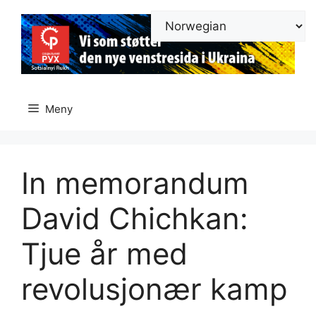
Hopp
til
innhold
Meny
In memorandum
David Chichkan:
Tjue år med
revolusjonær kamp