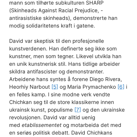
mann som tilhørte subkulturen SHARP
(Skinheads Against Racial Prejudice, -
antirasistiske skinheads), demonstrerte han
modig solidaritetens kraft i gatene.
David var skeptisk til den profesjonelle
kunstverdenen. Han definerte seg ikke som
kunstner, men som tegner. Likevel utvikla han
en unik kunstnerisk stil. Hans tidlige arbeider
skildra antifascister og demonstranter.
Arbeidene hans syntes å forene Diego Rivera,
Heorhiy Narbout
[5]
og Maria Prymachenko
[6]
i
en felles kamp. I sine modne verk vendte
Chichkan seg til de store klassikerne innen
ukrainsk kunst, populisme
[7]
og den ukrainske
revolusjonen. David var alltid uenig
med
etablissementet
og motarbeida det med
en seriøs politisk debatt. David Chichkans