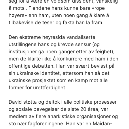
seg for å være en voldsom dissident, vanskelig
å motsi. Fiendene hans kunne bare «rope
høyere» enn ham, uten noen gang å klare å
tilbakevise de teser og fakta han la fram.
Den ekstreme høyresida vandaliserte
utstillingene hans og krevde sensur (og
institusjoner ga noen ganger etter av feighet),
men de klarte ikke å konkurrere med ham i den
offentlige debatten. Han var svært bevisst på
sin ukrainske identitet, ettersom han så det
ukrainske prosjektet som en kamp mot alle
former for urettferdighet.
David støtta og deltok i alle politiske prosesser
og sosiale bevegelser de siste 20 årea, var
medlem av flere anarkistiske organisasjoner og
sto nær fagforeningene. Han var en Maidan-