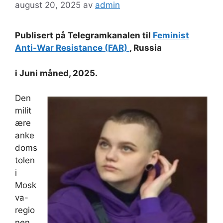
august 20, 2025
av
admin
Publisert på Telegramkanalen til
Feminist
Anti-War Resistance (FAR)
, Russia
i Juni måned, 2025.
Den
milit
ære
anke
doms
tolen
i
Mosk
va-
regio
nen