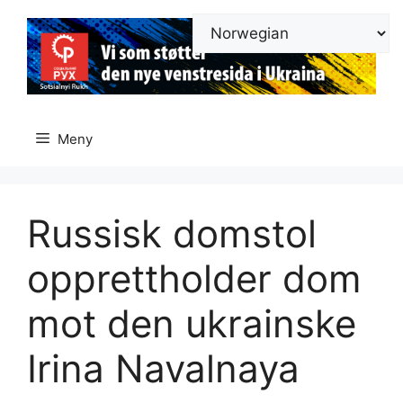
Hopp
til
innhold
Meny
Russisk domstol
opprettholder dom
mot den ukrainske
Irina Navalnaya