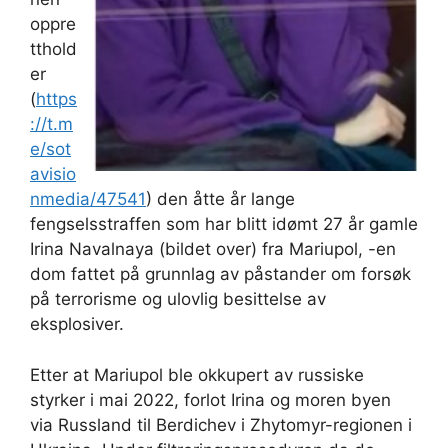
oppre
tthold
er
(
https
://t.m
e/sot
avisio
nmedia/47541
) den åtte år lange
fengselsstraffen som har blitt idømt 27 år gamle
Irina Navalnaya (bildet over) fra Mariupol, -en
dom fattet på grunnlag av påstander om forsøk
på terrorisme og ulovlig besittelse av
eksplosiver.
Etter at Mariupol ble okkupert av russiske
styrker i mai 2022, forlot Irina og moren byen
via Russland til Berdichev i Zhytomyr-regionen i