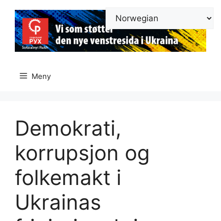
Hopp
til
innhold
Meny
Demokrati,
korrupsjon og
folkemakt i
Ukrainas