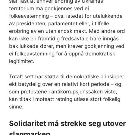
slår fast at enhver endring av Ukrainas
territorium må godkjennes ved ei
folkeavstemning – dvs. istedet for utelukkende
av presidenten, parlamentet eller, i tilfelle
erobring av en utenlandsk makt. Med andre ord
kan ikke en framtidig fredsavtale bare inngås
bak lukkede dører, men krever godkjenning ved
ei folkeavstemning for å oppnå demokratisk
legitimitet.
Totalt sett har støtta til demokratiske prinsipper
økt betydelig over en relativt kort periode – og
som protestene i antikorrupsjonssaken viste,
kan tiltak i motsatt retning utløse stort folkelig
sinne.
Solidaritet må strekke seg utover
slagmarken