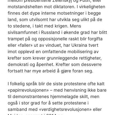
mellom presidentene Zelenskyj og Putin, eller
motstandshelten mot diktatoren. I virkeligheten
finnes det dype interne motsetninger i begge
land, som utvilsomt har utvikla seg ulikt på de
to stedene, i takt med krigen. Mens
sivilsamfunnet i Russland i økende grad har blitt
trampet på og opposisjonelle raskt blir forgifta
eller «faller» ut av vinduet, har Ukraina tvert
imot opplevd en omfattende mobilisering av
krefter som krever grunnleggende rettigheter,
demokrati og åpenhet. Krefter som dessverre
fortsatt har mye arbeid å gjøre foran seg.
I folkelig språk blir de siste protestene ofte kalt
«papirrevolusjonen» – med henvisning ikke bare
til demonstrantenes hjemmelagde skilt, men
også i stor grad for å sette protestene i
samband med «verdighetsrevolusjonen» eller