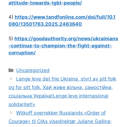
attitude-towards-lgbt-people/
4)
https://www.tandfonline.com/doi/full/10.1
080/13501763.2025.2463640
5)
https://goodauthority.org/news/ukrainians
-continue-to-champion-the-fight-against-
corruption/
Kategorier
Uncategorized
Lenge leve det frie Ukraina, styrt av sitt folk
og for sitt folk. Хай живе вільна, самостійна,
соціальна Україна!Lenge leve internasjonal
solidaritet!»
Witkoff overrekker Russlands «Order of
Courage» til CIAs visedirektør Juliane Gallina;