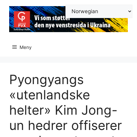
Hopp
til
innhold
Meny
Pyongyangs
«utenlandske
helter» Kim Jong-
un hedrer offiserer