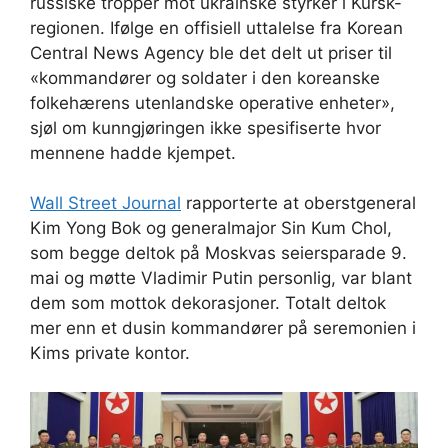
russiske tropper mot ukrainske styrker i Kursk-
regionen. Ifølge en offisiell uttalelse fra Korean
Central News Agency ble det delt ut priser til
«kommandører og soldater i den koreanske
folkehærens utenlandske operative enheter»,
sjøl om kunngjøringen ikke spesifiserte hvor
mennene hadde kjempet.
Wall Street Journal
rapporterte at oberstgeneral
Kim Yong Bok og generalmajor Sin Kum Chol,
som begge deltok på Moskvas seiersparade 9.
mai og møtte Vladimir Putin personlig, var blant
dem som mottok dekorasjoner. Totalt deltok
mer enn et dusin kommandører på seremonien i
Kims private kontor.