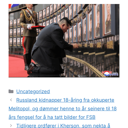
Kategorier
Uncategorized
Russland kidnapper 18-åring fra okkuperte
Melitopol, og dømmer henne to år seinere til 18
års fengsel for å ha tatt bilder for FSB
Tidligere ordfører i Kherson, som nekta å