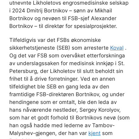
utnevnte Likholetovs engrosmedisinske selskap
i 2024 Dmitrij Bortnikov – sønn av Mikhail
Bortnikov og nevøen til FSB-sjef Alexander
Bortnikov – til direktør for spesialprosjekter.
Tilfeldigvis var det FSBs økonomiske
sikkerhetstjeneste (SEB) som arresterte
Koval
.
Og det var FSB som overvåket etterforskninga
av underslagssaken for medisinsk innkjøp i St.
Petersburg, der Likholetov til slutt beholdt sin
frihet til å drive forretninger. Ved en annen
tilfeldighet ble SEB en gang leda av den
framtidige FSB-direktøren Bortnikov, og under
hendingene som er omtalt, ble den leda av
hans nåværende nestleder, Sergey Korolyov,
som har et godt forhold til Bortnikovs nevø (som
han også hadde med lederne av Tambov-
Malyshev-gjengen, der han var
kjent
som