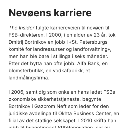
Nevøens karriere
The Insider
fulgte karriereveien til nevøen til
FSB-direktøren. I 2000, i en alder av 23 år, tok
Dmitrij Bortnikov en jobb i «St. Petersburgs
komité for landressurser og landforvaltning»,
men han ble bare i stillinga i seks måneder.
Etter det bytta han ofte jobb: Alfa Bank, en
blomsterbutikk, en vodkafabrikk, et
landmålingsfirma.
I 2006, samtidig som onkelen hans ledet FSBs
økonomiske sikkerhetstjeneste, begynte
Bortnikov i Gazprom Neft som leder for den
juridiske avdelinga til Okhta Business Center, en
filial av det statlige selskapet. I 2010 skifta han
jobb til byggefirmaet SPbRenovation, eid av