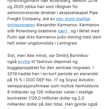
forretningsmann nær Rotenberg. Mellom 2018
og 2020 jobba han som rådgiver for
administrerende direktør i aksjeselskapet Pipe
Freight Company, eid av
den store statlige
entreprenøren
Alexander Karmanov. Karmanov
står Rotenberg-brødrene
nært
, og i likhet med
Putin sjøl drev Karmanov judo-trening med dem
helt siden ungdomstida i Leningrad.
Sist, men ikke minst, var Dmitrij Bortnikov
også
knytta
til Yadrovo-deponiet og
byggeprosjektet for den sentrale ringveien. I
2019 hadde han i en
kort periode en eierandel
på 15 % i OOO DEP No. 17 og Soyuz Avtodor,
veireparasjonsfirmaer som mottok henholdsvis
8 milliarder og 126 milliarder rubler i statlige
kontrakter (129,0 millioner dollar og 2,0
milliarder dollar på den tida). Han gjorde også