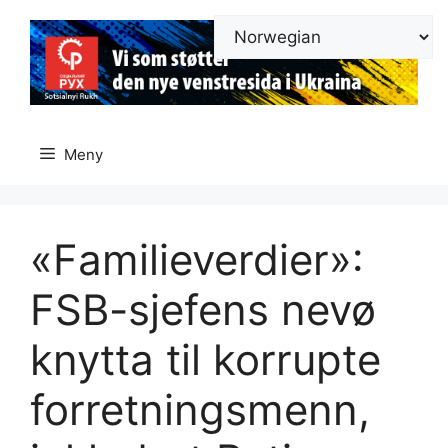
Hopp
til
innhold
Meny
«Familieverdier»:
FSB-sjefens nevø
knytta til korrupte
forretningsmenn,