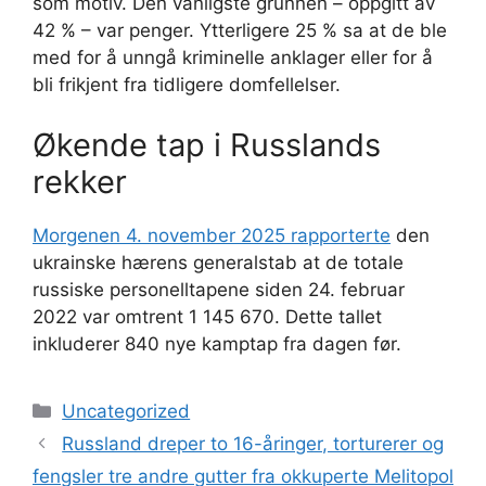
som motiv. Den vanligste grunnen – oppgitt av
42 % – var penger. Ytterligere 25 % sa at de ble
med for å unngå kriminelle anklager eller for å
bli frikjent fra tidligere domfellelser.
Økende tap i Russlands
rekker
Morgenen 4. november 2025 rapporterte
den
ukrainske hærens generalstab at de totale
russiske personelltapene siden 24. februar
2022 var omtrent 1 145 670. Dette tallet
inkluderer 840 nye kamptap fra dagen før.
Kategorier
Uncategorized
Russland dreper to 16-åringer, torturerer og
fengsler tre andre gutter fra okkuperte Melitopol