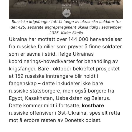
Russiske krigsfanger tatt til fange av ukrainske soldater fra
det 425. separate angrepsregiment Skelia tidlig i september
2025. Kilde: Skelia
Ukraina har mottatt over 144 000 henvendelser
fra russiske familier som prøver å finne soldater
som er savna i strid, ifølge Ukrainas
koordinerings-hovedkvarter for behandling av
krigsfanger. Bare i oktober bekreftet prosjektet
at 159 russiske inntrengere blir holdt i
fangenskap – dette inkluderer ikke bare
russiske statsborgere, men også borgere fra
Egypt, Kasakhstan, Usbekistan og Belarus.
Dette kommer midt i fortsatte,
kostbare
russiske offensiver i Øst-Ukraina, spesielt retta
mot å erobre resten av Donetsk oblast.