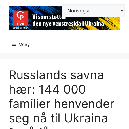
Hopp
til
innhold
Meny
Russlands savna
hær: 144 000
familier henvender
seg nå til Ukraina