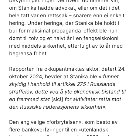
bekymringer. Ingen vet hvem ‘dommerne’ var,
om Stanika hadde advokat, eller om det i det
hele tatt var en rettssak – snarere enn ei enkelt
høring. Under høringa, der Stanika ble holdt i
bur for maksimal propaganda-effekt ble hun
dømt til tolv og et halvt år i en fengselskoloni
med middels sikkerhet, etterfulgt av to år med
begrensa frihet.
Rapporten fra okkupantmaktas aktor, datert 24.
oktober 2024, hevder at Stanika ble «
funnet
skyldig i henhold til artikkel 275 i Russlands
straffelov, dette ved å yte økonomisk bistand til
en fremmed stat
[sic!]
for aktiviteter retta mot
den Russiske Føderasjonens sikkerhet».
Den angivelige «forbrytelsen», som besto av
flere bankoverføringer til en «utenlandsk