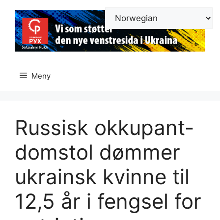
Hopp
til
innhold
Meny
Russisk okkupant-
domstol dømmer
ukrainsk kvinne til
12,5 år i fengsel for