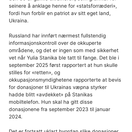
seinere å anklage henne for «statsforræderi»,
fordi hun forblir en patriot av sitt eget land,
Ukraina.
Russland har innført nærmest fullstendig
informasjonskontroll over de okkuperte
områdene, og det er ingen som med sikkerhet
vet når Yulia Stanika ble tatt til fange. Det ble i
september 2025 først rapportert at hun skulle
stilles for «retten», og
okkupasjonsmyndighetene rapporterte at bevis
for donasjoner til Ukrainas væpna styrker
hadde blitt «avdekket» på Stanikas
mobiltelefon. Hun skal ha gitt disse
donasjonene fra september 2023 til januar
2024.
Det er fortsatt uklart hvordan slike donasjoner