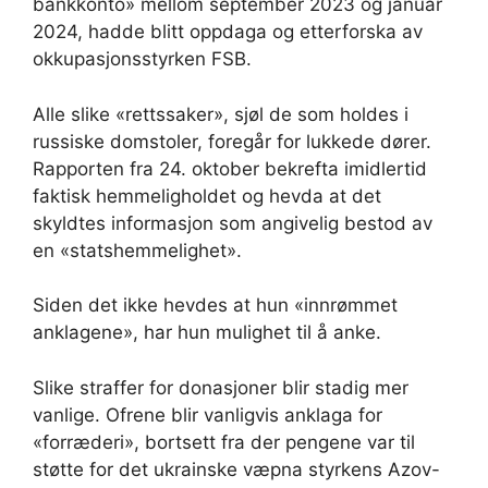
bankkonto» mellom september 2023 og januar
2024, hadde blitt oppdaga og etterforska av
okkupasjonsstyrken FSB.
Alle slike «rettssaker», sjøl de som holdes i
russiske domstoler, foregår for lukkede dører.
Rapporten fra 24. oktober bekrefta imidlertid
faktisk hemmeligholdet og hevda at det
skyldtes informasjon som angivelig bestod av
en «statshemmelighet».
Siden det ikke hevdes at hun «innrømmet
anklagene», har hun mulighet til å anke.
Slike straffer for donasjoner blir stadig mer
vanlige. Ofrene blir vanligvis anklaga for
«forræderi», bortsett fra der pengene var til
støtte for det ukrainske væpna styrkens Azov-