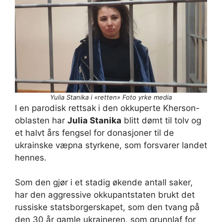
Yulia Stanika i «retten» Foto yrke media
I en parodisk rettsak
i den okkuperte Kherson-
oblasten har
Julia Stanika
blitt dømt til tolv og
et halvt års fengsel for donasjoner til de
ukrainske væpna styrkene, som forsvarer landet
hennes.
Som den gjør i et stadig økende antall saker,
har den aggressive okkupantstaten brukt det
russiske statsborgerskapet, som den tvang på
den 30 år gamle ukraineren, som grunnlaf for