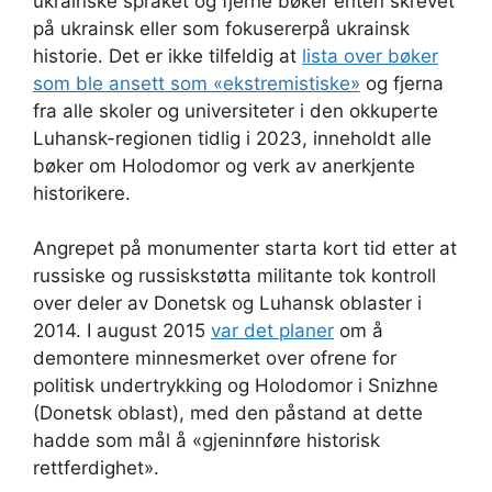
ukrainske språket og fjerne bøker enten skrevet
på ukrainsk eller som fokusererpå ukrainsk
historie. Det er ikke tilfeldig at
lista over bøker
som ble ansett som «ekstremistiske»
og fjerna
fra alle skoler og universiteter i den okkuperte
Luhansk-regionen tidlig i 2023, inneholdt alle
bøker om Holodomor og verk av anerkjente
historikere.
Angrepet på monumenter starta kort tid etter at
russiske og russiskstøtta militante tok kontroll
over deler av Donetsk og Luhansk oblaster i
2014. I august 2015
var det planer
om å
demontere minnesmerket over ofrene for
politisk undertrykking og Holodomor i Snizhne
(Donetsk oblast), med den påstand at dette
hadde som mål å «gjeninnføre historisk
rettferdighet».