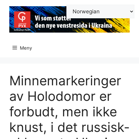
Hopp
til
innhold
Meny
Minnemarkeringer
av Holodomor er
forbudt, men ikke
knust, i det russisk-