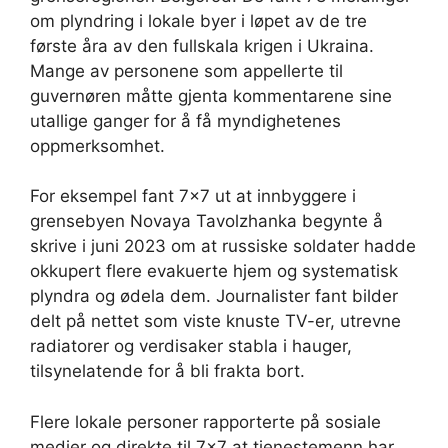
om plyndring i lokale byer i løpet av de tre
første åra av den fullskala krigen i Ukraina.
Mange av personene som appellerte til
guvernøren måtte gjenta kommentarene sine
utallige ganger for å få myndighetenes
oppmerksomhet.
For eksempel fant 7×7 ut at innbyggere i
grensebyen Novaya Tavolzhanka begynte å
skrive i juni 2023 om at russiske soldater hadde
okkupert flere evakuerte hjem og systematisk
plyndra og ødela dem. Journalister fant bilder
delt på nettet som viste knuste TV-er, utrevne
radiatorer og verdisaker stabla i hauger,
tilsynelatende for å bli frakta bort.
Flere lokale personer rapporterte på sosiale
medier og direkte til 7×7 at tjenestemenn har