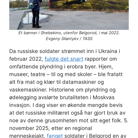
Et banner i Shebekino, utenfor Belgorod, i mai 2022.
Evgeny Silantyev / TASS
Da russiske soldater strømmet inn i Ukraina i
februar 2022,
fulgte det
snart
rapporter om
omfattende plyndring i erobra byer. Hjem,
museer, teatre – til og med skoler – ble fratatt
alt fra mat og klær til datamaskiner og
vaskemaskiner. Historiene om plyndring og
ødelegging avslørte brutaliteten i Moskvas
invasjon. I dag viser en økende mengde bevis
at det russiske militæret også har gjort bruk av
noe av denne grusomheten mot sitt eget folk. 5.
november 2025, etter en regional
menneskejakt,
fanget
soldater i Belgorod en av