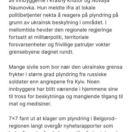
av innbyggerne i Krasny Khutor og Novaya
Naumovka. Hun meldte ifra at lokale
politibetjenter nekta å reagere på plyndring på
grunn av ukrainsk beskytning i området. I
mellomtida hevder den regionale regjeringa
fortsatt at militærpoliti, territoriale
forsvarsenheter og frivillige patruljer vokter
grensebyene døgnet rundt.
Mange sivile som bor nær den ukrainske grensa
frykter i større grad plyndring fra russiske
soldater enn angrepene fra Kyiv. Noen
innbyggere har blitt værende i hjemmene sine
til tross for beskytninga og manglende tilgang til
mat og medisiner.
7×7 fant ut at klager om plyndring i Belgorod-
regionen langt overgår nyhetsrapporter som