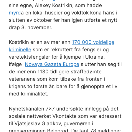
sine egne, Alexey Kostrikin, som hadde
myrd
a en lokal huseier og voldtok kona hans i
slutten av oktober før han igjen utførte et nytt
drap 3. november.
Kostrikin er en av mer enn
170 000 voldelige
kriminelle
som er rekruttert fra fengsler og
varetektsfengsler for å kjempe i Ukraina.
Ifølge
Novaya Gazeta Europe
slutter han seg til
de mer enn 1130 tidligere straffedømte
veteranene som kom tilbake fra fronten i
krigens to første år, bare for å gjenoppta et liv
med kriminalitet.
Nyhetskanalen 7×7 undersøkte innlegg på det
sosiale nettverket Vkontakte som var adressert
til Vjatsjeslav Gladkov, guvernøren i
grenseregionen Belgorod. De fant 78 meldinger