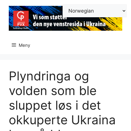
Hopp
til
innhold
Meny
Plyndringa og
volden som ble
sluppet løs i det
okkuperte Ukraina