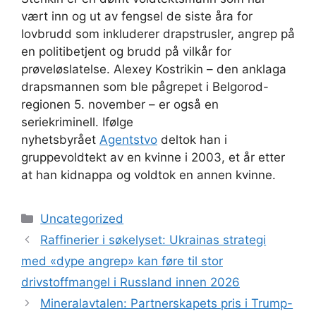
vært inn og ut av fengsel de siste åra for
lovbrudd som inkluderer drapstrusler, angrep på
en politibetjent og brudd på vilkår for
prøveløslatelse. Alexey Kostrikin – den anklaga
drapsmannen som ble pågrepet i Belgorod-
regionen 5. november – er også en
seriekriminell. Ifølge
nyhetsbyrået
Agentstvo
deltok han i
gruppevoldtekt av en kvinne i 2003, et år etter
at han kidnappa og voldtok en annen kvinne.
Kategorier
Uncategorized
Raffinerier i søkelyset: Ukrainas strategi
med «dype angrep» kan føre til stor
drivstoffmangel i Russland innen 2026
Mineralavtalen: Partnerskapets pris i Trump-