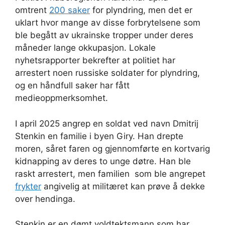
omtrent
200 saker
for plyndring, men det er
uklart hvor mange av disse forbrytelsene som
ble begått av ukrainske tropper under deres
måneder lange okkupasjon. Lokale
nyhetsrapporter bekrefter at politiet har
arrestert noen russiske soldater for plyndring,
og en håndfull saker har fått
medieoppmerksomhet.
I april 2025 angrep en soldat ved navn Dmitrij
Stenkin en familie i byen Giry. Han drepte
moren, såret faren og gjennomførte en kortvarig
kidnapping av deres to unge døtre. Han ble
raskt arrestert, men familien som ble angrepet
frykter
angivelig at militæret kan prøve å dekke
over hendinga.
Stenkin er en dømt voldtektsmann som har