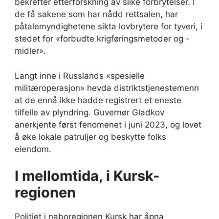
bekrefter etterforskning av slike forbrytelser. I
de få sakene som har nådd rettsalen, har
påtalemyndighetene sikta lovbrytere for tyveri, i
stedet for «forbudte krigføringsmetoder og -
midler».
Langt inne i Russlands «spesielle
militæroperasjon» hevda distriktstjenestemenn
at de ennå ikke hadde registrert et eneste
tilfelle av plyndring. Guvernør Gladkov
anerkjente først fenomenet i juni 2023, og lovet
å øke lokale patruljer og beskytte folks
eiendom.
I mellomtida, i Kursk-
regionen
Politiet i naboregionen Kursk har åpna