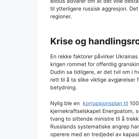
Bilous advarer om at det ville des
til ytterligere russisk aggresjon. Det 
regioner.
Krise og handlings
En rekke faktorer påvirker Ukrainas
krigen rommet for offentlig granski
Dudin sa tidligere, er det tvil om i
rett til å ta slike viktige avgjørelser
betydning.
Nylig ble en
korrupsjonsplan til
100 
kjernekraftselskapet Energoatom, so
tvang to sittende ministre til å tr
Russlands systematiske angrep har 
operere med en tredjedel av kapasi