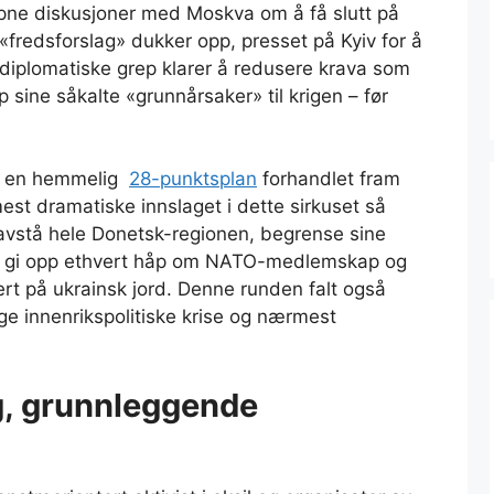
ne diskusjoner med Moskva om å få slutt på
g «fredsforslag» dukker opp, presset på Kyiv for å
diplomatiske grep klarer å redusere krava som
pp sine såkalte «grunnårsaker» til krigen – før
av en hemmelig
28-punktsplan
forhandlet fram
t dramatiske innslaget i dette sirkuset så
e avstå hele Donetsk-regionen, begrense sine
r, gi opp ethvert håp om NATO-medlemskap og
rt på ukrainsk jord. Denne runden falt også
e innenrikspolitiske krise og nærmest
, grunnleggende