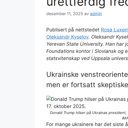
urettferdig fre
desember 11, 2025
av
admin
Publisert på nettstedet
Rosa Luxem
Oleksandr Kyselov
.
Oleksandr Kysel
Yerevan State University. Han har j
Foundations kontor i Sloviansk og er
statsvitenskap ved Uppsala universi
Ukrainske venstreoriente
men er fortsatt skeptiske
Donald Trump hilser på Ukrainas president, 
IM
For mange ukrainere har det siste år