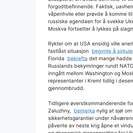
forgodtbefinnende. Faktisk, uavhe
våpenhvile eller prøvde å komme til
russiske agendaen for å svekke Ukr
Moskva fortsetter å lykkes på slagm
Rykter om at USA ensidig ville ane
fastlåst situasjon
begynte å sirkule
Florida
bekrefta
det mange hadde m
Russlands bekymringer rundt NATO-m
inngått mellom Washington og Mosk
representanter i Kreml tidlig i des
gjennombrudd.
Tidligere øverstkommanderende for
Zaluzhny,
bemerka
nylig at sjøl om
sikkerhetsgarantier under nåværende
påvente av neste krig åpne et vindu
og økonomisk gjenoppretting for Ukr