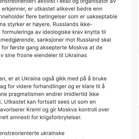
treorientert aktivist i eksil og organisator av
 erkjenner, er utkastet alikevel bedre enn
et inneholder flere betingelser som er uakseptable
na styrker er høyere, Russlands ikke-
, formuleringa av ideologiske krav knytta til
emmedgjørende, sanksjoner mot Russland skal
og for første gang aksepterte Moskva at de
 sine frosne eiendeler til Ukrainas
han, er at Ukraina også gikk med på å bruke
g for videre forhandlinger og er klare til å
e pragmatismen endrer imidlertid ikke
. Utkastet kan fortsatt sees ut som en
favoriserer Kreml og gir Moskva kontroll over
relt amnesti for krigsforbrytelser.
enstreorienterte ukrainske