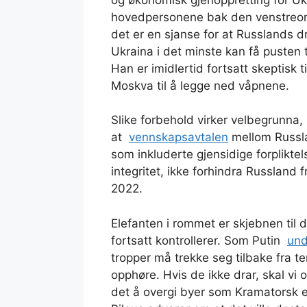
hovedpersonene bak den venstreorie
det er en sjanse for at Russlands d
Ukraina i det minste kan få pusten 
Han er imidlertid fortsatt skeptisk t
Moskva til å legge ned våpnene.
Slike forbehold virker velbegrunna
at
vennskapsavtalen
mellom Russla
som inkluderte gjensidige forpliktelse
integritet, ikke forhindra Russland f
2022.
Elefanten i rommet er skjebnen til
fortsatt kontrollerer. Som Putin
und
tropper må trekke seg tilbake fra te
opphøre. Hvis de ikke drar, skal vi
det å overgi byer som Kramatorsk el