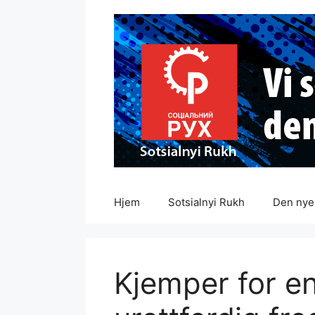
Hopp
til
innhold
Hjem
Sotsialnyi Rukh
Den nye 
Kjemper for e