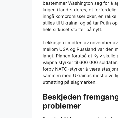
bestemmer Washington seg for å åp
krigen i landet deres, et forferdeli
inngå kompromisser øker, en rekke 
stilles til Ukraina, og så tar Putin o
hele sirkuset starter på nytt.
Lekkasjen i midten av november 
mellom USA og Russland var den mes
langt. Planen forutså at Kyiv skull
væpna styrker til 600 000 soldate
forby NATO-styrker å være stasjone
sammen med Ukrainas mest alvorlig
utmatting på slagmarken.
Beskjeden fremgang
problemer