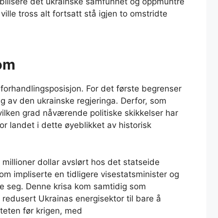
tabilisere det ukrainske samfunnet og oppmuntre
ville tross alt fortsatt stå igjen to omstridte
rom
 forhandlingsposisjon. For det første begrenser
ng av den ukrainske regjeringa. Derfor, som
 hvilken grad nåværende politiske skikkelser har
 for landet i dette øyeblikket av historisk
millioner dollar avslørt hos det statseide
m impliserte en tidligere visestatsminister og
ekke seg. Denne krisa kom samtidig som
redusert Ukrainas energisektor til bare å
teten før krigen, med