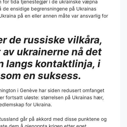
for tida tjenestegjør i de ukrainske væpna
 på de ensidige begrensningene på Ukrainas
 Ukraina på en eller annen måte var ansvarlig for
r de russiske vilkåra,
 av ukrainerne nå det
n langs kontaktlinja, i
 som en suksess.
hington i Genève har siden redusert omfanget
 fortsatt uløste: størrelsen på Ukrainas hær,
edlemskap for Ukraina.
at Russland går på akkord med disse punktene og
llate dem å gjenoppta krigen etter eget