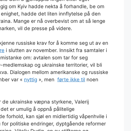
ngig om Kyiv hadde nekta å forhandle, be om
 enighet, hadde det liten innflytelse på den
aina. Mange er nå overbevist om at så lenge
arken, vil de presse på videre.
rkjenne russiske krav for å komme seg ut av en
re
i slutten av november. Innsikt fra samtaler i
istanke om: avtalen som tar for seg
edlemskap og ukrainske territorier, vil bli
va. Dialogen mellom amerikanske og russiske
ember var «
nyttig
», men
førte ikke til
noen
 de ukrainske væpna styrkene, Valerij
 det er umulig å oppnå pålitelige
 forhold, kan sjøl en midlertidig våpenhvile i
 for politiske endringer, dyptgående reformer
aina. Vitaliy Dudin, en av stifterne og