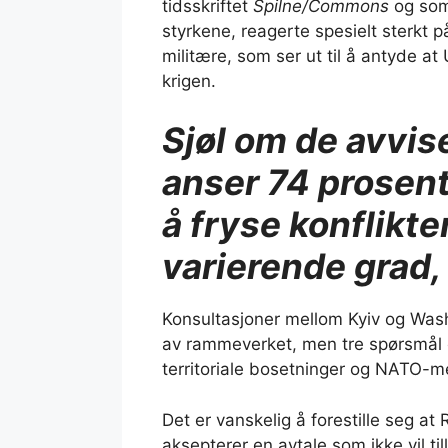
tidsskriftet
Spilne/Commons
og som 
styrkene, reagerte spesielt sterkt
militære, som ser ut til å antyde at
krigen.
Sjøl om de avvise
anser 74 prosent
å fryse konflikte
varierende grad,
Konsultasjoner mellom Kyiv og Was
av rammeverket, men tre spørsmål er
territoriale bosetninger og NATO-m
Det er vanskelig å forestille seg 
aksepterer en avtale som ikke vil ti