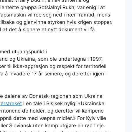
nterte gruppa Sotsialnyi Rukh, var enig i at
rapsmaskin vil roe seg ned i nær framtid, mens
tilbake og gjenvinne styrken hvis krigen stopper.
il at det å signere et nytt dokument vil få
, med utgangspunkt i
nd og Ukraina, som ble undertegna i 1997,
r til ikke-aggresjon og respekt for territoriell
ra å invadere 17 år seinere, og deretter igjen i
 de delene av Donetsk-regionen som Ukraina
erstreket
i en tale i Bisjkek nylig: «Ukrainske
rritoriene de holder, og deretter vil kampene
 oppnå dette med væpna midler.» For Kyiv ville
ler Sloviansk uten kamp utgjøre en rød linje.