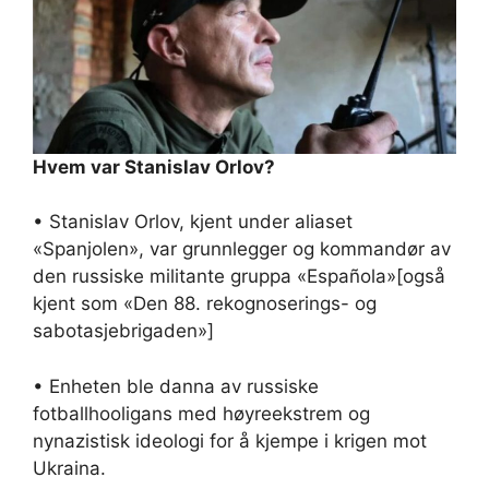
Hvem var Stanislav Orlov?
• Stanislav Orlov, kjent under aliaset
«Spanjolen», var grunnlegger og kommandør av
den russiske militante gruppa «Española»[også
kjent som «Den 88. rekognoserings- og
sabotasje­brigaden»]
• Enheten ble danna av russiske
fotballhooligans med høyreekstrem og
nynazistisk ideologi for å kjempe i krigen mot
Ukraina.