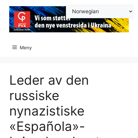
Hopp
til
innhold
Meny
Leder av den
russiske
nynazistiske
«Española»-