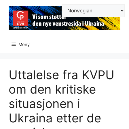
Hopp
til
innhold
Meny
Uttalelse fra KVPU
om den kritiske
situasjonen i
Ukraina etter de