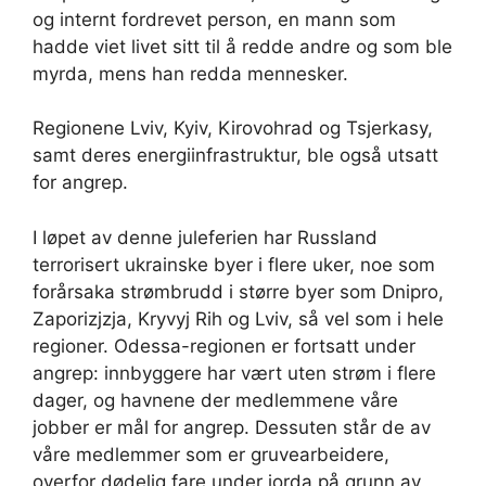
og internt fordrevet person, en mann som
hadde viet livet sitt til å redde andre og som ble
myrda, mens han redda mennesker.
Regionene Lviv, Kyiv, Kirovohrad og Tsjerkasy,
samt deres energiinfrastruktur, ble også utsatt
for angrep.
I løpet av denne juleferien har Russland
terrorisert ukrainske byer i flere uker, noe som
forårsaka strømbrudd i større byer som Dnipro,
Zaporizjzja, Kryvyj Rih og Lviv, så vel som i hele
regioner. Odessa-regionen er fortsatt under
angrep: innbyggere har vært uten strøm i flere
dager, og havnene der medlemmene våre
jobber er mål for angrep. Dessuten står de av
våre medlemmer som er gruvearbeidere,
overfor dødelig fare under jorda på grunn av