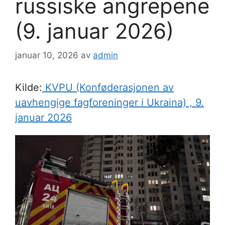
russiske angrepene
(9. januar 2026)
januar 10, 2026
av
admin
Kilde:
KVPU (Konføderasjonen av
uavhengige fagforeninger i Ukraina) , 9.
januar 2026