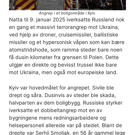
Angrep i et boligområde i Kyiv.
Natta til 9. januar 2025 iverksatte Russland nok
en gang et massivt terrorangrep mot Ukraina,
ved hjelp av droner, cruisemissiler, ballistiske
missiler og et hypersonisk våpen som kan bære
atomstridshode
,
som ramma steder bare noen
få dusin kilometer fra grensen til Polen. Dette
utgjør en direkte og bevisst trussel ikke bare
mot Ukraina, men også mot europeiske land.
Kyiv var hovedmålet for angrepet. Sivile ble
drept og såra. Dusinvis av steder ble skada,
halvparten av dem boligbygg. Russiske styrker
iverksatte et dobbeltangrep mot en av
bygningene mens redningsarbeidere og
helsepersonell allerede var på stedet. Blant de
drepte var Serhii Smoliak, en 56 år gammel lege