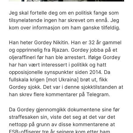
Jeg skal fortelle deg om en politisk fange som
tilsynelatende ingen har skrevet om ennå. Jeg
kom over informasjon om ham ganske tilfeldig.
Han heter Gordey Nikitin. Han er 32 år gammel
og opprinnelig fra Rjazan. Gordey jobba på et
oljeraffineri før han ble arrestert. Ifølge Gordey
har han vært interessert i politikk og hatt
opposisjonelle synspunkter siden 2014. Da
fullskala krigen [mot Ukraina] brøt ut, fikk
Gordey sjokk. Det var i denne sjokktilstanden at
han skrev flere kommentarer på Telegram.
Da Gordey gjennomgikk dokumentene sine før
straffesaken sin, viste det seg at det var det
nettopp på grunn av disse kommentarene at
FSB-offiserer tre år seinere kom etter ham,