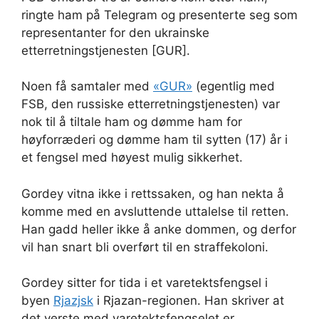
ringte ham på Telegram og presenterte seg som
representanter for den ukrainske
etterretningstjenesten [GUR].
Noen få samtaler med
«GUR»
(egentlig med
FSB, den russiske etterretningstjenesten) var
nok til å tiltale ham og dømme ham for
høyforræderi og dømme ham til sytten (17) år i
et fengsel med høyest mulig sikkerhet.
Gordey vitna ikke i rettssaken, og han nekta å
komme med en avsluttende uttalelse til retten.
Han gadd heller ikke å anke dommen, og derfor
vil han snart bli overført til en straffekoloni.
Gordey sitter for tida i et varetektsfengsel i
byen
Rjazjsk
i Rjazan-regionen. Han skriver at
det verste med varetektsfengselet er