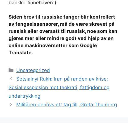
bankkortinnehavere).
Siden brev til russiske fanger blir kontrollert
av fengselssensorer, må de være skrevet på
russisk eller oversatt til russisk, noe som kan
gjøres mer eller mindre godt ved hjelp av en
online maskinoversetter som Google
Translate.
Kategorier
Uncategorized
Sotsialnyi Rukh: Iran på randen av krise;
Sosial eksplosjon mot teokrati, fattigdom og
undertrykking
Militären behövs ett tag till, Greta Thunberg