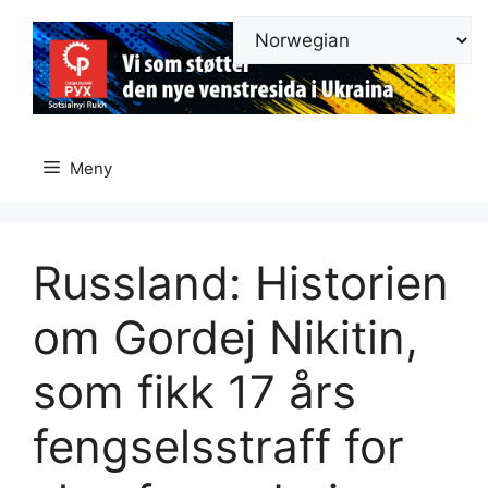
Hopp
til
innhold
Meny
Russland: Historien
om Gordej Nikitin,
som fikk 17 års
fengselsstraff for