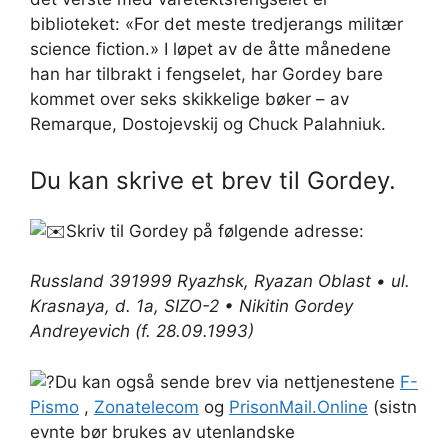
biblioteket: «For det meste tredjerangs militær
science fiction.» I løpet av de åtte månedene
han har tilbrakt i fengselet, har Gordey bare
kommet over seks skikkelige bøker – av
Remarque, Dostojevskij og Chuck Palahniuk.
Du kan skrive et brev til Gordey.
Skriv til Gordey på følgende adresse:
Russland 391999 Ryazhsk, Ryazan Oblast • ul.
Krasnaya, d. 1a, SIZO-2 • Nikitin Gordey
Andreyevich (f. 28.09.1993)
Du kan også sende brev via nettjenestene
F-
Pismo
,
Zonatelecom
og
PrisonMail.Online
(sistn
evnte bør brukes av utenlandske