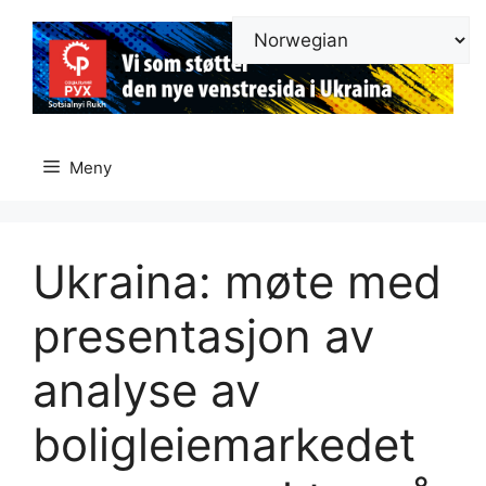
Hopp
til
innhold
Meny
Ukraina: møte med
presentasjon av
analyse av
boligleiemarkedet