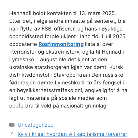
Hennadii holdt kontakten til 13. mars 2025.
Etter det, ifølge andre innsatte på senteret, ble
han flytta av FSB-offiserer, og hans nøyaktige
oppholdssted forble ukjent i lang tid. I juli 2025
oppdaterte
Rosfinmonitoring
lista si over
«terrorister og ekstremister», og la til Hennadii
Lymeshko. I august ble det kjent at den
ukrainske statsborgeren igjen var dømt: Kursk
distriktsdomstol i Stavropol krai i Den russiske
føderasjon dømte Lymeshko til to års fengsel i
en høysikkerhetsstraffekoloni, angivelig for å ha
lagt ut materiale på sosiale medier som
oppfordra til vold på nasjonalt grunnlag.
Kategorier
Uncategorized
Kyiv i krise: hvordan vill kapitalisme forverrer