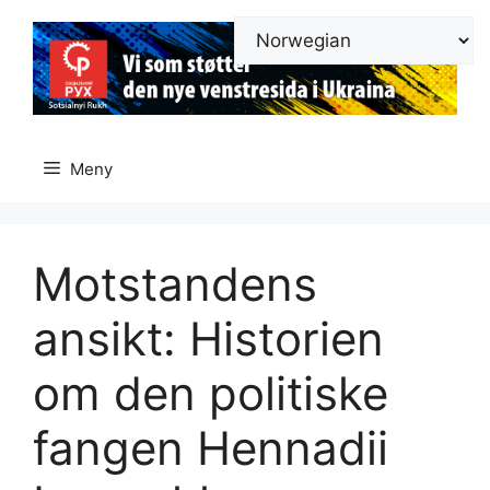
Hopp
til
innhold
Meny
Motstandens
ansikt: Historien
om den politiske
fangen Hennadii