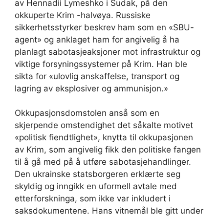
av Hennadii Lymeshko i Sudak, på den
okkuperte Krim -halvøya. Russiske
sikkerhetsstyrker beskrev ham som en «SBU-
agent» og anklaget ham for angivelig å ha
planlagt sabotasjeaksjoner mot infrastruktur og
viktige forsyningssystemer på Krim. Han ble
sikta for «ulovlig anskaffelse, transport og
lagring av eksplosiver og ammunisjon.»
Okkupasjonsdomstolen anså som en
skjerpende omstendighet det såkalte motivet
«politisk fiendtlighet», knytta til okkupasjonen
av Krim, som angivelig fikk den politiske fangen
til å gå med på å utføre sabotasjehandlinger.
Den ukrainske statsborgeren erklærte seg
skyldig og inngikk en uformell avtale med
etterforskninga, som ikke var inkludert i
saksdokumentene. Hans vitnemål ble gitt under