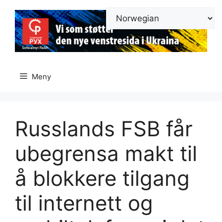
Hopp
til
innhold
Meny
Russlands FSB får
ubegrensa makt til
å blokkere tilgang
til internett og