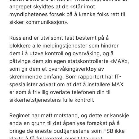
angrepet skyldtes at de «står imot
myndighetenes forsøk på å krenke folks rett til
sikker kommunikasjon».
Russland er utvilsomt fast bestemt på å
blokkere alle meldingstjenester som hindrer
dem i å utøve kontroll og overvåking, og å
påtvinge dem sin egen statskontrollerte «MAX»,
som gir dem et overvåkingsverktøy av
skremmende omfang. Som rapportert har IT-
spesialister advart om at det å installere MAX
er som å frivillig overlate telefonen din til
sikkerhetstjenestens fulle kontroll.
Regimet har møtt motstand, og dette er kanskje
enda en grunn til det åpenlyse forsøket på å
bringe de eneste budtjenestene som FSB ikke
klarte å få full kontroll over til taushet.