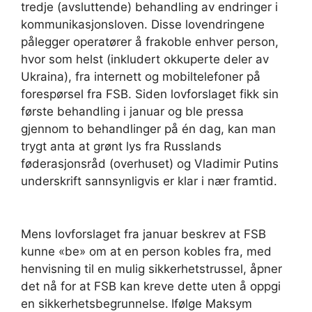
tredje (avsluttende) behandling av endringer i
kommunikasjonsloven. Disse lovendringene
pålegger operatører å frakoble enhver person,
hvor som helst (inkludert okkuperte deler av
Ukraina), fra internett og mobiltelefoner på
forespørsel fra FSB. Siden lovforslaget fikk sin
første behandling i januar og ble pressa
gjennom to behandlinger på én dag, kan man
trygt anta at grønt lys fra Russlands
føderasjonsråd (overhuset) og Vladimir Putins
underskrift sannsynligvis er klar i nær framtid.
Mens lovforslaget fra januar beskrev at FSB
kunne «be» om at en person kobles fra, med
henvisning til en mulig sikkerhetstrussel, åpner
det nå for at FSB kan kreve dette uten å oppgi
en sikkerhetsbegrunnelse.
Ifølge Maksym