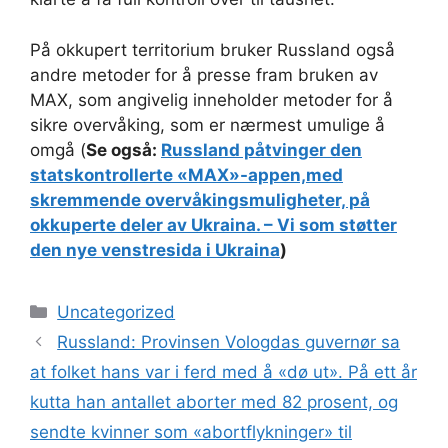
På okkupert territorium bruker Russland også
andre metoder for å presse fram bruken av
MAX, som angivelig inneholder metoder for å
sikre overvåking, som er nærmest umulige å
omgå (
Se også:
Russland påtvinger den
statskontrollerte «MAX»-appen,med
skremmende overvåkingsmuligheter, på
okkuperte deler av Ukraina. – Vi som støtter
den nye venstresida i Ukraina
)
Kategorier
Uncategorized
Russland: Provinsen Vologdas guvernør sa
at folket hans var i ferd med å «dø ut». På ett år
kutta han antallet aborter med 82 prosent, og
sendte kvinner som «abortflykninger» til