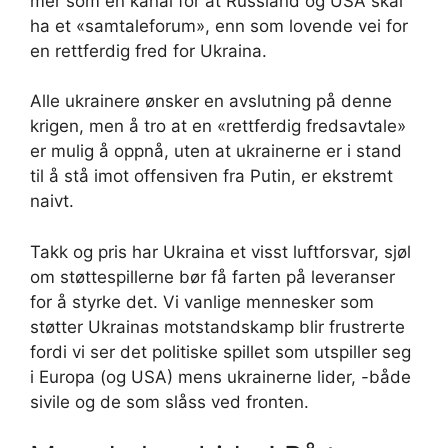
mer som en kanal for at Russland og USA skal
ha et «samtaleforum», enn som lovende vei for
en rettferdig fred for Ukraina.
Alle ukrainere ønsker en avslutning på denne
krigen, men å tro at en «rettferdig fredsavtale»
er mulig å oppnå, uten at ukrainerne er i stand
til å stå imot offensiven fra Putin, er ekstremt
naivt.
Takk og pris har Ukraina et visst luftforsvar, sjøl
om støttespillerne bør få farten på leveranser
for å styrke det. Vi vanlige mennesker som
støtter Ukrainas motstandskamp blir frustrerte
fordi vi ser det politiske spillet som utspiller seg
i Europa (og USA) mens ukrainerne lider, -både
sivile og de som slåss ved fronten.