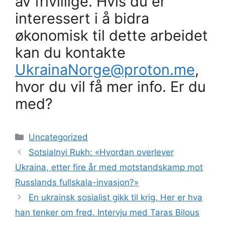
av frivillige. Hvis du er
interessert i å bidra
økonomisk til dette arbeidet
kan du kontakte
UkrainaNorge@proton.me
,
hvor du vil få mer info. Er du
med?
Kategorier
Uncategorized
Sotsialnyi Rukh: «Hvordan overlever
Ukraina, etter fire år med motstandskamp mot
Russlands fullskala-invasjon?»
En ukrainsk sosialist gikk til krig. Her er hva
han tenker om fred. Intervju med Taras Bilous