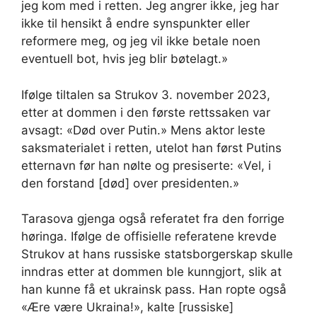
jeg kom med i retten. Jeg angrer ikke, jeg har
ikke til hensikt å endre synspunkter eller
reformere meg, og jeg vil ikke betale noen
eventuell bot, hvis jeg blir bøtelagt.»
Ifølge tiltalen sa Strukov 3. november 2023,
etter at dommen i den første rettssaken var
avsagt: «Død over Putin.» Mens aktor leste
saksmaterialet i retten, utelot han først Putins
etternavn før han nølte og presiserte: «Vel, i
den forstand [død] over presidenten.»
Tarasova gjenga også referatet fra den forrige
høringa. Ifølge de offisielle referatene krevde
Strukov at hans russiske statsborgerskap skulle
inndras etter at dommen ble kunngjort, slik at
han kunne få et ukrainsk pass. Han ropte også
«Ære være Ukraina!», kalte [russiske]