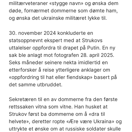
militærveteraner «stygge navn» og ønska dem
døde, fornærmet dommerne som dømte ham,
og ønska det ukrainske militæret lykke til.
30. november 2024 konkluderte en
statsoppnevnt ekspert med at Strukovs
uttalelser oppfordra til drapet på Putin. En ny
sak ble anlagt mot fotografen 28. april 2025.
Seks måneder seinere nekta imidlertid en
etterforsker å reise ytterligere anklager om
«oppfordring til hat eller fiendskap» basert på
det samme utbruddet.
Sekretæren til en av dommerne fra den første
rettssaken vitna som vitne. Han husket at
Strukov først ba dommerne om å «dra til
helvete», deretter ropte «Ære være Ukraina» og
uttrykte et ønske om at russiske soldater skulle