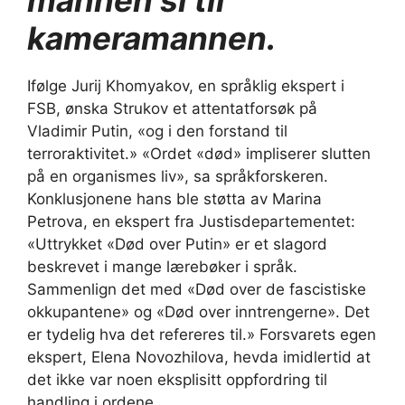
kameramannen.
Ifølge Jurij Khomyakov, en språklig ekspert i
FSB, ønska Strukov et attentatforsøk på
Vladimir Putin, «og i den forstand til
terroraktivitet.» «Ordet «død» impliserer slutten
på en organismes liv», sa språkforskeren.
Konklusjonene hans ble støtta av Marina
Petrova, en ekspert fra Justisdepartementet:
«Uttrykket «Død over Putin» er et slagord
beskrevet i mange lærebøker i språk.
Sammenlign det med «Død over de fascistiske
okkupantene» og «Død over inntrengerne». Det
er tydelig hva det refereres til.» Forsvarets egen
ekspert, Elena Novozhilova, hevda imidlertid at
det ikke var noen eksplisitt oppfordring til
handling i ordene.