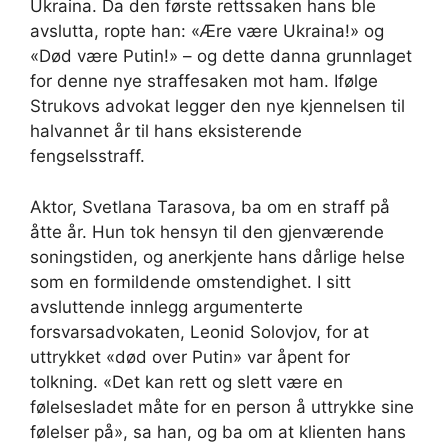
Ukraina. Da den første rettssaken hans ble
avslutta, ropte han: «Ære være Ukraina!» og
«Død være Putin!» – og dette danna grunnlaget
for denne nye straffesaken mot ham. Ifølge
Strukovs advokat legger den nye kjennelsen til
halvannet år til hans eksisterende
fengselsstraff.
Aktor, Svetlana Tarasova, ba om en straff på
åtte år. Hun tok hensyn til den gjenværende
soningstiden, og anerkjente hans dårlige helse
som en formildende omstendighet. I sitt
avsluttende innlegg argumenterte
forsvarsadvokaten, Leonid Solovjov, for at
uttrykket «død over Putin» var åpent for
tolkning. «Det kan rett og slett være en
følelsesladet måte for en person å uttrykke sine
følelser på», sa han, og ba om at klienten hans