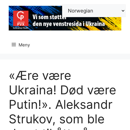
Hopp
til
innhold
Meny
«Ære være
Ukraina! Død være
Putin!». Aleksandr
Strukov, som ble