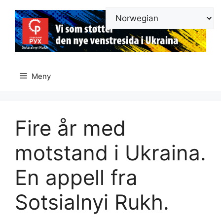
Hopp
til
innhold
Meny
Fire år med
motstand i Ukraina.
En appell fra
Sotsialnyi Rukh.