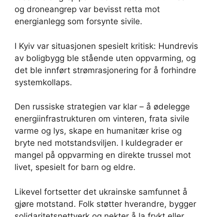
og droneangrep var bevisst retta mot
energianlegg som forsynte sivile.
I Kyiv var situasjonen spesielt kritisk: Hundrevis
av boligbygg ble stående uten oppvarming, og
det ble innført strømrasjonering for å forhindre
systemkollaps.
Den russiske strategien var klar – å ødelegge
energiinfrastrukturen om vinteren, frata sivile
varme og lys, skape en humanitær krise og
bryte ned motstandsviljen. I kuldegrader er
mangel på oppvarming en direkte trussel mot
livet, spesielt for barn og eldre.
Likevel fortsetter det ukrainske samfunnet å
gjøre motstand. Folk støtter hverandre, bygger
solidaritetsnettverk og nekter å la frykt eller