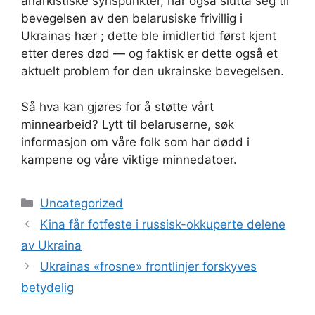
anarkistiske synspunkter, har også slutta seg til
bevegelsen av den belarusiske frivillig i
Ukrainas hær ; dette ble imidlertid først kjent
etter deres død — og faktisk er dette også et
aktuelt problem for den ukrainske bevegelsen.
Så hva kan gjøres for å støtte vårt
minnearbeid? Lytt til belaruserne, søk
informasjon om våre folk som har dødd i
kampene og våre viktige minnedatoer.
Kategorier
Uncategorized
Kina får fotfeste i russisk-okkuperte delene
av Ukraina
Ukrainas «frosne» frontlinjer forskyves
betydelig