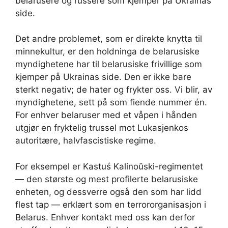
belarusere og russere som kjemper på Ukrainas
side.
Det andre problemet, som er direkte knytta til
minnekultur, er den holdninga de belarusiske
myndighetene har til belarusiske frivillige som
kjemper på Ukrainas side. Den er ikke bare
sterkt negativ; de hater og frykter oss. Vi blir, av
myndighetene, sett på som fiende nummer én.
For enhver belaruser med et våpen i hånden
utgjør en fryktelig trussel mot Lukasjenkos
autoritære, halvfascistiske regime.
For eksempel er Kastuś Kalinoŭski-regimentet
— den største og mest profilerte belarusiske
enheten, og dessverre også den som har lidd
flest tap — erklært som en terrororganisasjon i
Belarus. Enhver kontakt med oss kan derfor