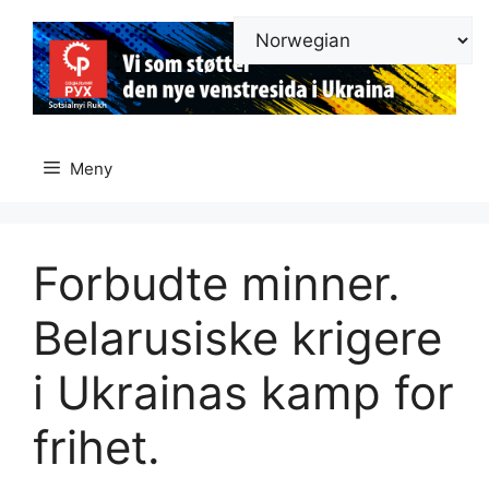
Hopp
til
innhold
Meny
Forbudte minner.
Belarusiske krigere
i Ukrainas kamp for
frihet.