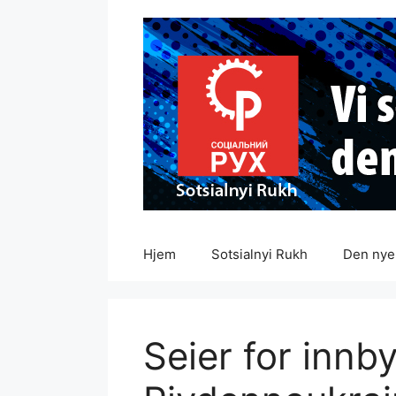
Hopp
til
innhold
Hjem
Sotsialnyi Rukh
Den nye 
Seier for innb