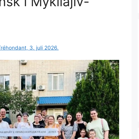
sk i Mykilajiv-
réhondant, 3. juli 2026.