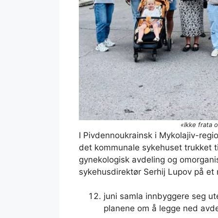
«Ikke frata 
I Pivdennoukrainsk i Mykolajiv-reg
det kommunale sykehuset trukket ti
gynekologisk avdeling og omorgani
sykehusdirektør Serhij Lupov på et m
juni samla innbyggere seg ut
planene om å legge ned avde