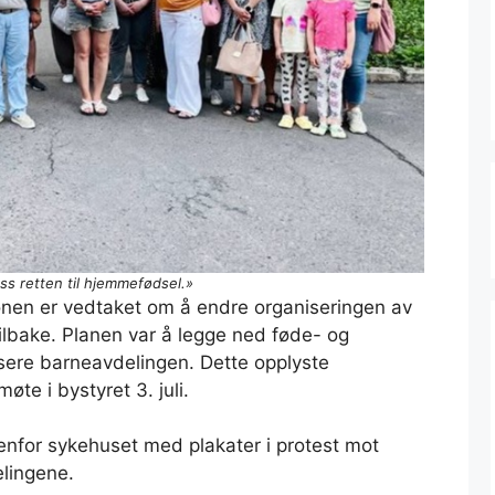
oss retten til hjemmefødsel.»
ionen er vedtaket om å endre organiseringen av
lbake. Planen var å legge ned føde- og
sere barneavdelingen. Dette opplyste
øte i bystyret 3. juli.
enfor sykehuset med plakater i protest mot
lingene.