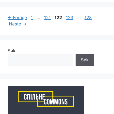
Side
Side
Side
Side
Side
←
Forrige
1
…
121
122
123
…
128
Neste
→
Søk
Søk