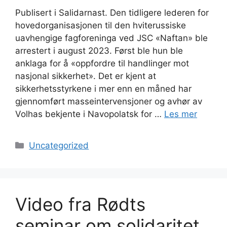
Publisert i Salidarnast. Den tidligere lederen for
hovedorganisasjonen til den hviterussiske
uavhengige fagforeninga ved JSC «Naftan» ble
arrestert i august 2023. Først ble hun ble
anklaga for å «oppfordre til handlinger mot
nasjonal sikkerhet». Det er kjent at
sikkerhetsstyrkene i mer enn en måned har
gjennomført masseintervensjoner og avhør av
Volhas bekjente i Navopolatsk for …
Les mer
Kategorier
Uncategorized
Video fra Rødts
seminar om solidaritet