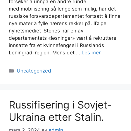
forsøker å unngå en andre runde
med mobilisering så lenge som mulig, har det
russiske forsvarsdepartementet fortsatt å finne
nye måter å fylle hærens rekker på. Ifølge
nyhetsmediet iStories har en av
departementets «løsninger» vært å rekruttere
innsatte fra et kvinnefengsel i Russlands
Leningrad-region. Mens det …
Les mer
Kategorier
Uncategorized
Russifisering i Sovjet-
Ukraina etter Stalin.
mars 2, 2024
av
admin