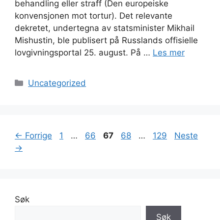
behandling eller straff (Den europeiske
konvensjonen mot tortur). Det relevante
dekretet, undertegna av statsminister Mikhail
Mishustin, ble publisert på Russlands offisielle
lovgivningsportal 25. august. På …
Les mer
Kategorier
Uncategorized
Side
Side
Side
Side
Side
←
Forrige
1
…
66
67
68
…
129
Neste
→
Søk
Søk