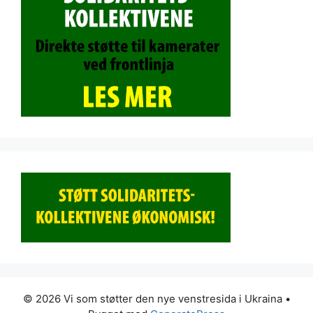
© 2026 Vi som støtter den nye venstresida i Ukraina
•