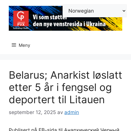
Hopp
til
innhold
Meny
Belarus; Anarkist løslatt
etter 5 år i fengsel og
deportert til Litauen
september 12, 2025
av
admin
Publisert på FB-sida til Анархический Черный