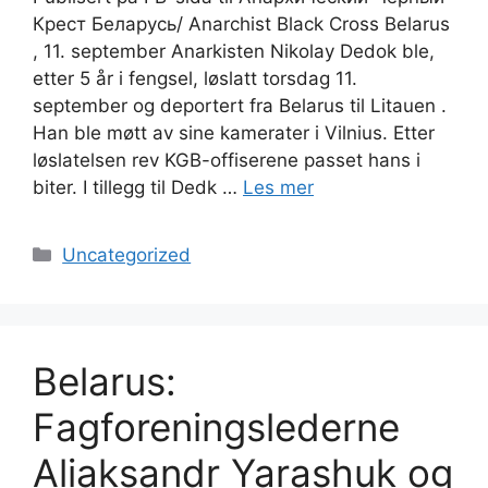
Крест Беларусь/ Anarchist Black Cross Belarus
, 11. september Anarkisten Nikolay Dedok ble,
etter 5 år i fengsel, løslatt torsdag 11.
september og deportert fra Belarus til Litauen .
Han ble møtt av sine kamerater i Vilnius. Etter
løslatelsen rev KGB-offiserene passet hans i
biter. I tillegg til Dedk …
Les mer
Kategorier
Uncategorized
Belarus:
Fagforeningslederne
Aliaksandr Yarashuk og