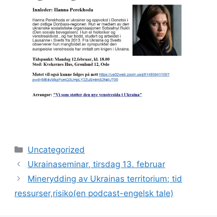
Kategorier
Uncategorized
Ukrainaseminar, tirsdag 13. februar
Minerydding av Ukrainas territorium; tid
ressurser,risiko(en podcast-engelsk tale)