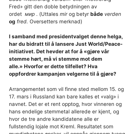
Fred» gitt den doble betydningen av
ordet
мир
. (Uttales
mir
og betyr
både
verden
og
fred.
Oversetters merknad)
I samband med presidentvalget denne helga,
har du bidratt til å lansere Just World/Peace-
initiativet. Det hevder at for å «gjøre vår
stemme hørt, må vi stemme mot dem
alle.» Hvorfor er dette tilfellet? Hva
oppfordrer kampanjen velgerne til å gjøre?
Arrangementet som vil finne sted mellom 15. og
17. mars i Russland kan bare kalles et «valg» i
navnet. Det er et rent opptog, hvor vinneren og
hans endelige stemmetal allerede er kjent, og
hvor de tre andre kandidatene alle er
fullstendig lojale mot Kreml. Resultatet som
myndighetene ønsker, vil oppnås gjennom tvang