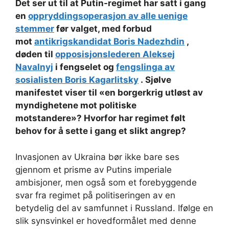
Det ser ut til at Putin-regimet har satt i gang
en
oppryddingsoperasjon av alle uenige
stemmer
før valget, med forbud
mot
antikrigskandidat Boris Nadezhdin
,
døden til
opposisjonslederen Aleksej
Navalnyj
i fengselet og
fengslinga av
sosialisten Boris Kagarlitsky
. Sjølve
manifestet viser til «en borgerkrig utløst av
myndighetene mot politiske
motstandere»? Hvorfor har regimet følt
behov for å sette i gang et slikt angrep?
Invasjonen av Ukraina bør ikke bare ses
gjennom et prisme av Putins imperiale
ambisjoner, men også som et forebyggende
svar fra regimet på politiseringen av en
betydelig del av samfunnet i Russland. Ifølge en
slik synsvinkel er hovedformålet med denne