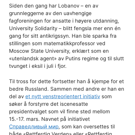
Siden den gang har Lobanov – en av
grunnleggerne av den uavhengige
fagforeningen for ansatte i høyere utdanning,
University Solidarity – blitt fengsla mer enn én
gang for sitt antikrigssyn. Han ble sparka fra
stillingen som matematikkprofessor ved
Moscow State University, erklært som en
«utenlandsk agent» av Putins regime og til slutt
tvunget i eksil i juli i fjor.
Til tross for dette fortsetter han å kjempe for et
bedre Russland. Sammen med andre er han en
del av
et nytt venstreorientert initiativ
som
søker å forstyrre det iscenesatte
presidentvalget som vil finne sted mellom
15.-17. mars. Navnet på initiativet
Справедливый мир
, som kan oversettes til
både «Rettferdig Verden» eller «Rettferdig