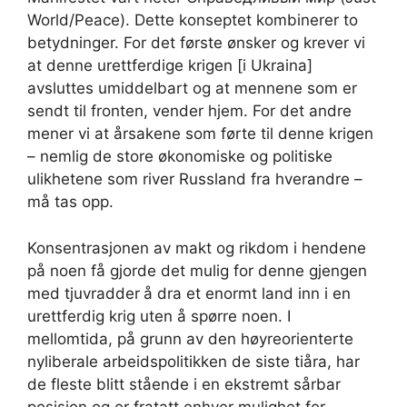
World/Peace). Dette konseptet kombinerer to
betydninger. For det første ønsker og krever vi
at denne urettferdige krigen [i Ukraina]
avsluttes umiddelbart og at mennene som er
sendt til fronten, vender hjem. For det andre
mener vi at årsakene som førte til denne krigen
– nemlig de store økonomiske og politiske
ulikhetene som river Russland fra hverandre –
må tas opp.
Konsentrasjonen av makt og rikdom i hendene
på noen få gjorde det mulig for denne gjengen
med tjuvradder
å dra et enormt land inn i en
urettferdig krig uten å spørre noen. I
mellomtida, på grunn av den høyreorienterte
nyliberale arbeidspolitikken de siste tiåra, har
de fleste blitt stående i en ekstremt sårbar
posisjon og er fratatt enhver mulighet for