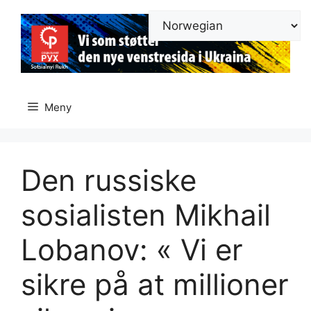
Hopp
til
innhold
Meny
Den russiske
sosialisten Mikhail
Lobanov: « Vi er
sikre på at millioner