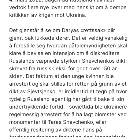
vedtok flere nye lover med hensikt om å dempe
kritikken av krigen mot Ukraina.
Det gjenstår å se om Daryas «rettssak» blir
gjemt bak lukkede dører. Det er veldig vanskelig
å forestille seg hvordan påtalemyndigheten skal
klare å bevise en intensjon om å diskreditere
Russlands væpnede styrker i Shevchenkos dikt,
skrevet fra russisk eksil for godt over 150 år
siden. Det faktum at den unge kvinnen ble
arrestert og skal stilles for retten på grunn av et
dikt av Sjevtsjenko, er imidlertid et tegn på hvor
tydelig Russland egentlig har gått tilbake til sin
undertrykkende fortid. I sovjettida ble ukrainere
regelmessig arrestert for å ha lagt blomster ved
monumenter til Taras Shevchenko, eller
offentlig resitering av diktene hans på