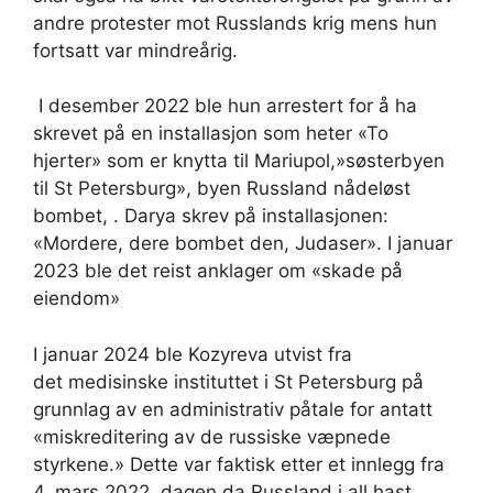
andre protester mot Russlands krig mens hun
fortsatt var mindreårig.
I desember 2022 ble hun arrestert for å ha
skrevet på en installasjon som heter «To
hjerter» som er knytta til Mariupol,»søsterbyen
til St Petersburg», byen Russland nådeløst
bombet, . Darya skrev på installasjonen:
«Mordere, dere bombet den, Judaser». I januar
2023 ble det reist anklager om «skade på
eiendom»
I januar 2024 ble Kozyreva utvist fra
det medisinske instituttet i St Petersburg på
grunnlag av en administrativ påtale for antatt
«miskreditering av de russiske væpnede
styrkene.» Dette var faktisk etter et innlegg fra
4. mars 2022, dagen da Russland i all hast