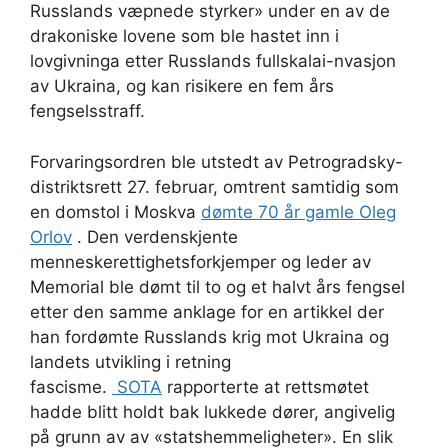
Russlands væpnede styrker» under en av de
drakoniske lovene som ble hastet inn i
lovgivninga etter Russlands fullskalai-nvasjon
av Ukraina, og kan risikere en fem års
fengselsstraff.
Forvaringsordren ble utstedt av Petrogradsky-
distriktsrett 27. februar, omtrent samtidig som
en domstol i Moskva
dømte 70 år gamle Oleg
Orlov
. Den verdenskjente
menneskerettighetsforkjemper og leder av
Memorial ble dømt til to og et halvt års fengsel
etter den samme anklage for en artikkel der
han fordømte Russlands krig mot Ukraina og
landets utvikling i retning
fascisme.
SOTA
rapporterte at rettsmøtet
hadde blitt holdt bak lukkede dører, angivelig
på grunn av av «statshemmeligheter». En slik