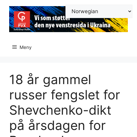
Hopp
til
innhold
Meny
18 år gammel
russer fengslet for
Shevchenko-dikt
på årsdagen for