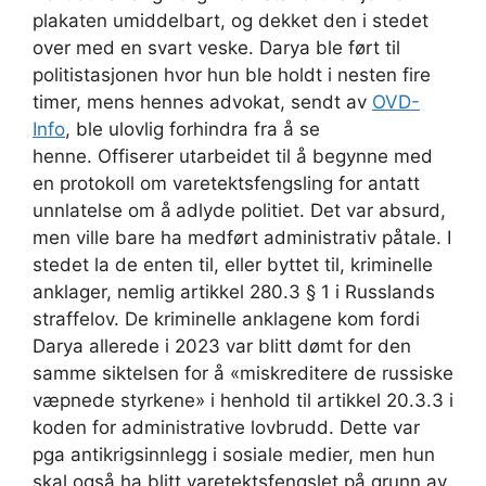
plakaten umiddelbart, og dekket den i stedet
over med en svart veske. Darya ble ført til
politistasjonen hvor hun ble holdt i nesten fire
timer, mens hennes advokat, sendt av
OVD-
Info
, ble ulovlig forhindra fra å se
henne. Offiserer utarbeidet til å begynne med
en protokoll om varetektsfengsling for antatt
unnlatelse om å
adlyde politiet. Det var absurd,
men ville bare ha medført administrativ påtale. I
stedet la de enten til, eller byttet til, kriminelle
anklager, nemlig artikkel 280.3 § 1 i Russlands
straffelov. De kriminelle anklagene kom fordi
Darya allerede i 2023 var blitt dømt for den
samme siktelsen for å «miskreditere de russiske
væpnede styrkene» i henhold til artikkel 20.3.3 i
koden for administrative lovbrudd. Dette var
pga antikrigsinnlegg i sosiale medier, men hun
skal også ha blitt varetektsfengslet på grunn av