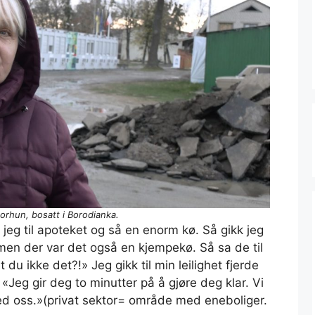
rhun, bosatt i Borodianka.
eg til apoteket og så en enorm kø. Så gikk jeg
 men der var det også en kjempekø. Så sa de til
du ikke det?!» Jeg gikk til min leilighet fjerde
«Jeg gir deg to minutter på å gjøre deg klar. Vi
 med oss.»(privat sektor= område med eneboliger.