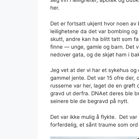
seg inn i leiligheter, apotek og butik
her.
Det er fortsatt ukjent hvor noen av
leilighetene da det var bombing og 
skutt, andre kan ha blitt tatt som f
finne — unge, gamle og barn. Det var
nedover gata, og de skjøt ham i ba
Jeg vet at der vi har et sykehus og 
gammel jente. Det var 15 ofre der,
russerne var her, laget de en grøft 
gravd ut derfra. DNAet deres ble bru
seinere ble de begravd på nytt.
Det var ikke mulig å flykte. Det var
forferdelig, et sånt traume som ord