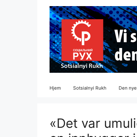
Hopp
til
innhold
Hjem
Sotsialnyi Rukh
Den nye 
«Det var umuli