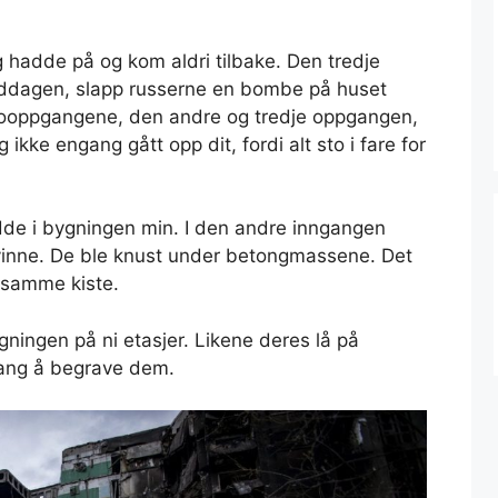
jeg hadde på og kom aldri tilbake. Den tredje
iddagen, slapp russerne en bombe på huset
abooppgangene, den andre og tredje oppgangen,
 ikke engang gått opp dit, fordi alt sto i fare for
de i bygningen min. I den andre inngangen
vinne. De ble knust under betongmassene. Det
i samme kiste.
ingen på ni etasjer. Likene deres lå på
ngang å begrave dem.