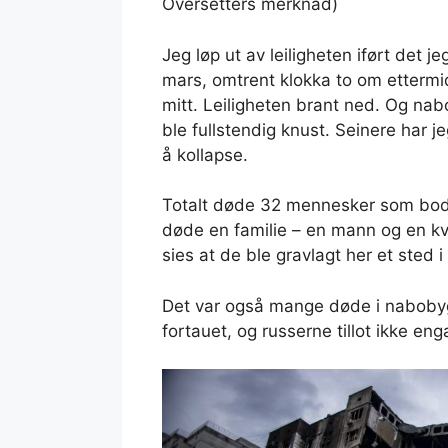
Oversetters merknad)
Jeg løp ut av leiligheten iført det 
mars, omtrent klokka to om etterm
mitt. Leiligheten brant ned. Og n
ble fullstendig knust. Seinere har jeg
å kollapse.
Totalt døde 32 mennesker som bod
døde en familie – en mann og en k
sies at de ble gravlagt her et sted 
Det var også mange døde i nabobygn
fortauet, og russerne tillot ikke e