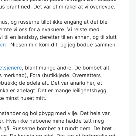
s brant ned. Det var et mirakel at vi overlevde.
s, og russerne tillot ikke engang at det ble
stemte vi oss for å evakuere. Vi reiste med
vi til en landsby, deretter til en annen, og til slutt
nen
. Niesen min kom dit, og jeg bodde sammen
jetsjenere
, blant mange andre. De bombet alt:
s merknad), Fora (butikkjede. Oversetters
tikk; de ødela alt. Det var anarki her, et
anka er ødelagt. Det er mange leilighetsbygg
ke minst huset mitt.
enstander og boligbygg med vilje. Det hele var
 der. Hvis ikke naboene mine hadde tatt meg
å gå. Russerne bombet alt rundt dem. De brøt