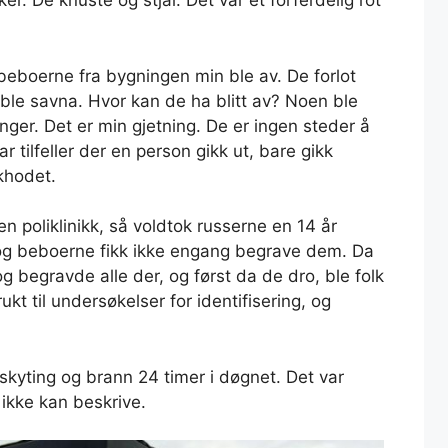
ker. De knuste og stjal. Det var et forferdelig rot
 beboerne fra bygningen min ble av. De forlot
ble savna. Hvor kan de ha blitt av? Noen ble
anger. Det er min gjetning. De er ingen steder å
 tilfeller der en person gikk ut, bare gikk
khodet.
en poliklinikk, så voldtok russerne en 14 år
 og beboerne fikk ikke engang begrave dem. Da
og begravde alle der, og først da de dro, ble folk
kt til undersøkelser for identifisering, og
 skyting og brann 24 timer i døgnet. Det var
 ikke kan beskrive.