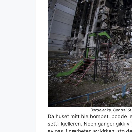
Borodianka, Central S
Da huset mitt ble bombet, bodde je
sett i kjelleren. Noen ganger gikk v
av oss, i nærheten av kirken, sto d