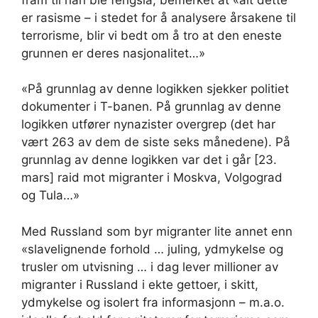
er rasisme – i stedet for å analysere årsakene til
terrorisme, blir vi bedt om å tro at den eneste
grunnen er deres nasjonalitet…»
«På grunnlag av denne logikken sjekker politiet
dokumenter i T-banen. På grunnlag av denne
logikken utfører nynazister overgrep (det har
vært 263 av dem de siste seks månedene). På
grunnlag av denne logikken var det i går [23.
mars] raid mot migranter i Moskva, Volgograd
og Tula…»
Med Russland som byr migranter lite annet enn
«slavelignende forhold … juling, ydmykelse og
trusler om utvisning … i dag lever millioner av
migranter i Russland i ekte gettoer, i skitt,
ydmykelse og isolert fra informasjonn – m.a.o.