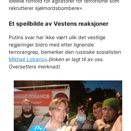
ideelle forhold for agitatorer for terrorisme som
rekrutterer sjølmordsbombere».
Et speilbilde av Vestens reaksjoner
Putins svar har ikke vært ulik det vestlige
regjeringer bidro med etter lignende
terrorangrep, bemerker den russiske sosialisten
Mikhail Lobanov
.
(linken er lagt til av oss.
Oversetters merknad)