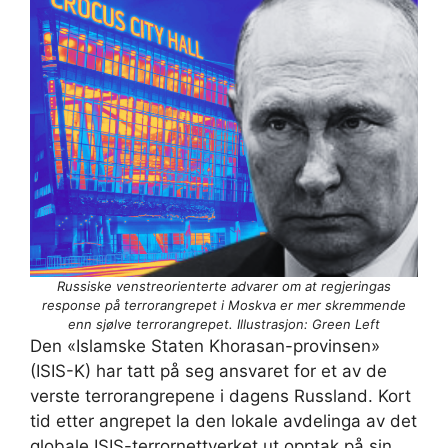
Russiske venstreorienterte advarer om at regjeringas
response på terrorangrepet i Moskva er mer skremmende
enn sjølve terrorangrepet. Illustrasjon: Green Left
Den «Islamske Staten Khorasan-provinsen»
(ISIS-K) har tatt på seg ansvaret for et av de
verste terrorangrepene i dagens Russland. Kort
tid etter angrepet la den lokale avdelinga av det
globale ISIS-terrornettverket ut opptak på sin