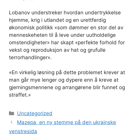
Lobanov understreker hvordan undertrykkelse
hjemme, krig i utlandet og en urettferdig
økonomisk politikk «som dømmer en stor del av
menneskeheten til å leve under uutholdelige
omstendigheter» har skapt «perfekte forhold for
vekst og reproduksjon av hat og grufulle
terrorhandlinger».
«En virkelig løsning på dette problemet krever at
man går mye lenger og dypere enn å kreve at
gjerningsmennene og arrangørene blir funnet og
straffet.»
Kategorier
Uncategorized
Mazepa, en ny stemme på den ukrainske
venstresida