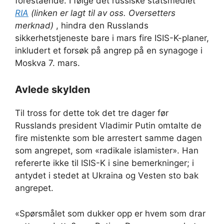
forestående. I følge det russiske statsmediet
RIA
(linken er lagt til av oss. Oversetters
merknad)
, hindra den Russlands
sikkerhetstjeneste bare i mars fire ISIS-K-planer,
inkludert et forsøk på angrep på en synagoge i
Moskva 7. mars.
Avlede skylden
Til tross for dette tok det tre dager før
Russlands president Vladimir Putin omtalte de
fire mistenkte som ble arrestert samme dagen
som angrepet, som «radikale islamister». Han
refererte ikke til ISIS-K i sine bemerkninger; i
antydet i stedet at Ukraina og Vesten sto bak
angrepet.
«Spørsmålet som dukker opp er hvem som drar