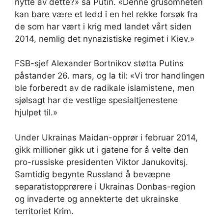
nytte av dette?» sa Putin. «Denne grusomheten
kan bare være et ledd i en hel rekke forsøk fra
de som har vært i krig med landet vårt siden
2014, nemlig det nynazistiske regimet i Kiev.»
FSB-sjef Alexander Bortnikov støtta Putins
påstander 26. mars, og la til: «Vi tror handlingen
ble forberedt av de radikale islamistene, men
sjølsagt har de vestlige spesialtjenestene
hjulpet til.»
Under Ukrainas Maidan-opprør i februar 2014,
gikk millioner gikk ut i gatene for å velte den
pro-russiske presidenten Viktor Janukovitsj.
Samtidig begynte Russland å bevæpne
separatistopprørere i Ukrainas Donbas-region
og invaderte og annekterte det ukrainske
territoriet Krim.