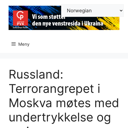
Hopp
til
innhold
Meny
Russland:
Terrorangrepet i
Moskva møtes med
undertrykkelse og