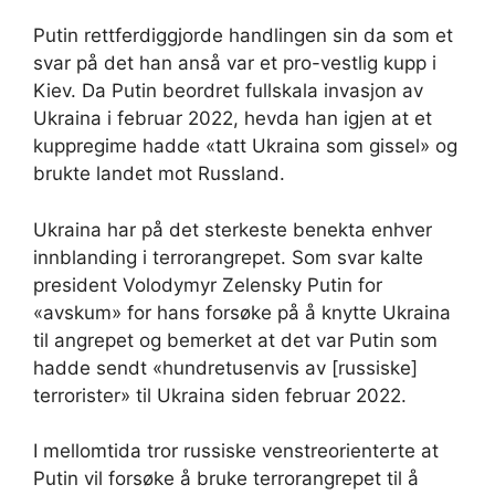
Putin rettferdiggjorde handlingen sin da som et
svar på det han anså var et pro-vestlig kupp i
Kiev. Da Putin beordret fullskala invasjon av
Ukraina i februar 2022, hevda han igjen at et
kuppregime hadde «tatt Ukraina som gissel» og
brukte landet mot Russland.
Ukraina har på det sterkeste benekta enhver
innblanding i terrorangrepet. Som svar kalte
president Volodymyr Zelensky Putin for
«avskum» for hans forsøke på å knytte Ukraina
til angrepet og bemerket at det var Putin som
hadde sendt «hundretusenvis av [russiske]
terrorister» til Ukraina siden februar 2022.
I mellomtida tror russiske venstreorienterte at
Putin vil forsøke å bruke terrorangrepet til å