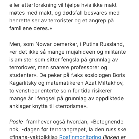
eller etterforskning vil hjelpe hvis ikke makt
møtes med makt, og dødsfall besvares med
henrettelser av terrorister og et angrep på
familiene deres.»
Men, som Nowar bemerker, i Putins Russland,
«er det ikke så mange mujahideen og militante
islamister som sitter fengsla på grunnlag av
terrorlover, men snarere professorer og
studenter». De peker på f.eks sosiologen Boris
Kagarlitsky og matematikeren Azat Miftakhov,
to venstreorienterte som for tida risikerer
mange år i fengsel på grunnlag av oppdiktede
anklager knytta til «terrorisme».
Posle
framhever også hvordan, «Betegnende
nok, -dagen før terrorangrepet, la den russiske
«finans-vaktbikkja»
Rosfinmonitoring
(linken er