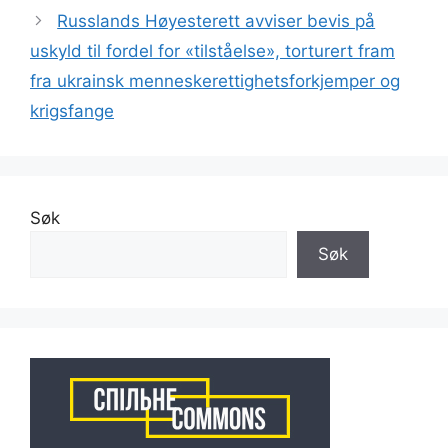
Russlands Høyesterett avviser bevis på
uskyld til fordel for «tilståelse», torturert fram
fra ukrainsk menneskerettighetsforkjemper og
krigsfange
Søk
Søk