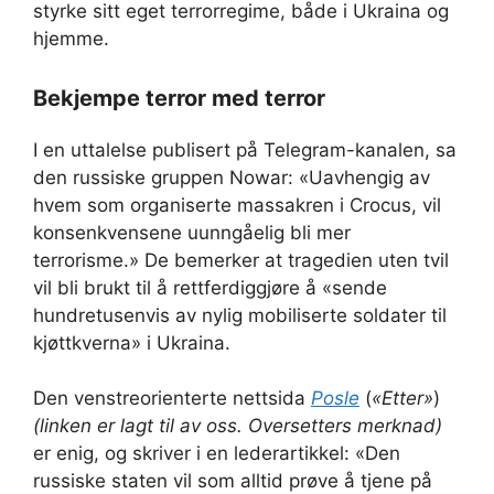
styrke sitt eget terrorregime, både i Ukraina og
hjemme.
Bekjempe terror med terror
I en uttalelse publisert på Telegram-kanalen, sa
den russiske gruppen Nowar: «Uavhengig av
hvem som organiserte massakren i Crocus, vil
konsenkvensene uunngåelig bli mer
terrorisme.» De bemerker at tragedien uten tvil
vil bli brukt til å rettferdiggjøre å «sende
hundretusenvis av nylig mobiliserte soldater til
kjøttkverna» i Ukraina.
Den venstreorienterte nettsida
Posle
(
«Etter»
)
(linken er lagt til av oss. Oversetters merknad)
er enig, og skriver i en lederartikkel: «Den
russiske staten vil som alltid prøve å tjene på