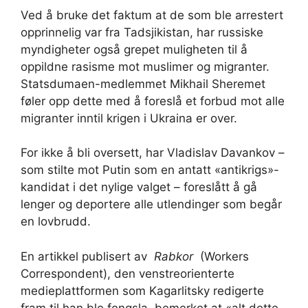
Ved å bruke det faktum at de som ble arrestert
opprinnelig var fra Tadsjikistan, har russiske
myndigheter også grepet muligheten til å
oppildne rasisme mot muslimer og migranter.
Statsdumaen-medlemmet Mikhail Sheremet
føler opp dette med å foreslå et forbud mot alle
migranter inntil krigen i Ukraina er over.
For ikke å bli oversett, har Vladislav Davankov –
som stilte mot Putin som en antatt «antikrigs»-
kandidat i det nylige valget – foreslått å gå
lenger og deportere alle utlendinger som begår
en lovbrudd.
En artikkel publisert av
Rabkor
(Workers
Correspondent), den venstreorienterte
medieplattformen som Kagarlitsky redigerte
fram til han ble fengsla, bemerket at «alt dette