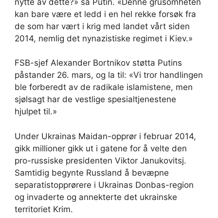
nytte av dette?» sa Putin. «Denne grusomheten
kan bare være et ledd i en hel rekke forsøk fra
de som har vært i krig med landet vårt siden
2014, nemlig det nynazistiske regimet i Kiev.»
FSB-sjef Alexander Bortnikov støtta Putins
påstander 26. mars, og la til: «Vi tror handlingen
ble forberedt av de radikale islamistene, men
sjølsagt har de vestlige spesialtjenestene
hjulpet til.»
Under Ukrainas Maidan-opprør i februar 2014,
gikk millioner gikk ut i gatene for å velte den
pro-russiske presidenten Viktor Janukovitsj.
Samtidig begynte Russland å bevæpne
separatistopprørere i Ukrainas Donbas-region
og invaderte og annekterte det ukrainske
territoriet Krim.