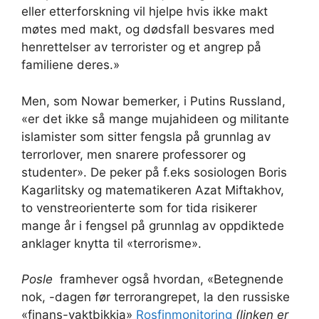
eller etterforskning vil hjelpe hvis ikke makt
møtes med makt, og dødsfall besvares med
henrettelser av terrorister og et angrep på
familiene deres.»
Men, som Nowar bemerker, i Putins Russland,
«er det ikke så mange mujahideen og militante
islamister som sitter fengsla på grunnlag av
terrorlover, men snarere professorer og
studenter». De peker på f.eks sosiologen Boris
Kagarlitsky og matematikeren Azat Miftakhov,
to venstreorienterte som for tida risikerer
mange år i fengsel på grunnlag av oppdiktede
anklager knytta til «terrorisme».
Posle
framhever også hvordan, «Betegnende
nok, -dagen før terrorangrepet, la den russiske
«finans-vaktbikkja»
Rosfinmonitoring
(linken er