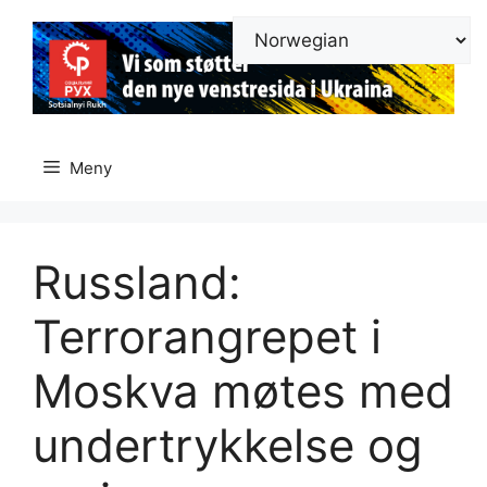
Hopp
til
innhold
Meny
Russland:
Terrorangrepet i
Moskva møtes med
undertrykkelse og