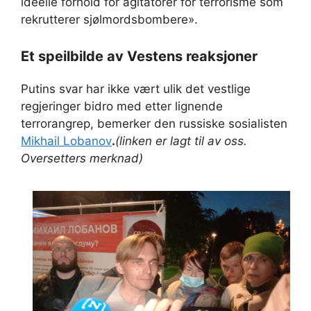
ideelle forhold for agitatorer for terrorisme som
rekrutterer sjølmordsbombere».
Et speilbilde av Vestens reaksjoner
Putins svar har ikke vært ulik det vestlige
regjeringer bidro med etter lignende
terrorangrep, bemerker den russiske sosialisten
Mikhail Lobanov
.
(linken er lagt til av oss.
Oversetters merknad)