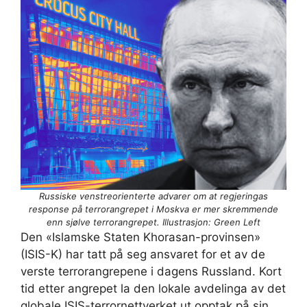
Russiske venstreorienterte advarer om at regjeringas
response på terrorangrepet i Moskva er mer skremmende
enn sjølve terrorangrepet. Illustrasjon: Green Left
Den «Islamske Staten Khorasan-provinsen»
(ISIS-K) har tatt på seg ansvaret for et av de
verste terrorangrepene i dagens Russland. Kort
tid etter angrepet la den lokale avdelinga av det
globale ISIS-terrornettverket ut opptak på sin