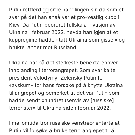
Putin rettferdiggjorde handlingen sin da som et
svar på det han anså var et pro-vestlig kupp i
Kiev. Da Putin beordret fullskala invasjon av
Ukraina i februar 2022, hevda han igjen at et
kuppregime hadde «tatt Ukraina som gissel» og
brukte landet mot Russland.
Ukraina har på det sterkeste benekta enhver
innblanding i terrorangrepet. Som svar kalte
president Volodymyr Zelensky Putin for
«avskum» for hans forsøke på å knytte Ukraina
til angrepet og bemerket at det var Putin som
hadde sendt «hundretusenvis av [russiske]
terrorister» til Ukraina siden februar 2022.
I mellomtida tror russiske venstreorienterte at
Putin vil forsøke å bruke terrorangrepet til å