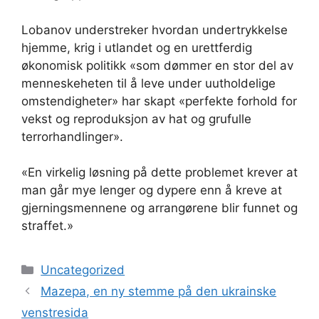
Lobanov understreker hvordan undertrykkelse
hjemme, krig i utlandet og en urettferdig
økonomisk politikk «som dømmer en stor del av
menneskeheten til å leve under uutholdelige
omstendigheter» har skapt «perfekte forhold for
vekst og reproduksjon av hat og grufulle
terrorhandlinger».
«En virkelig løsning på dette problemet krever at
man går mye lenger og dypere enn å kreve at
gjerningsmennene og arrangørene blir funnet og
straffet.»
Kategorier
Uncategorized
Mazepa, en ny stemme på den ukrainske
venstresida