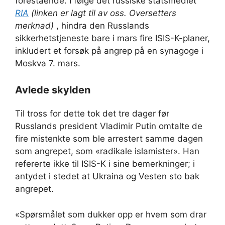
forestående. I følge det russiske statsmediet
RIA
(linken er lagt til av oss. Oversetters
merknad)
, hindra den Russlands
sikkerhetstjeneste bare i mars fire ISIS-K-planer,
inkludert et forsøk på angrep på en synagoge i
Moskva 7. mars.
Avlede skylden
Til tross for dette tok det tre dager før
Russlands president Vladimir Putin omtalte de
fire mistenkte som ble arrestert samme dagen
som angrepet, som «radikale islamister». Han
refererte ikke til ISIS-K i sine bemerkninger; i
antydet i stedet at Ukraina og Vesten sto bak
angrepet.
«Spørsmålet som dukker opp er hvem som drar