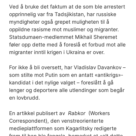
Ved å bruke det faktum at de som ble arrestert
opprinnelig var fra Tadsjikistan, har russiske
myndigheter også grepet muligheten til å
oppildne rasisme mot muslimer og migranter.
Statsdumaen-medlemmet Mikhail Sheremet
føler opp dette med å foreslå et forbud mot alle
migranter inntil krigen i Ukraina er over.
For ikke å bli oversett, har Vladislav Davankov –
som stilte mot Putin som en antatt «antikrigs»-
kandidat i det nylige valget – foreslått å gå
lenger og deportere alle utlendinger som begår
en lovbrudd.
En artikkel publisert av
Rabkor
(Workers
Correspondent), den venstreorienterte
medieplattformen som Kagarlitsky redigerte
fram til han ble fengsla, bemerket at «alt dette