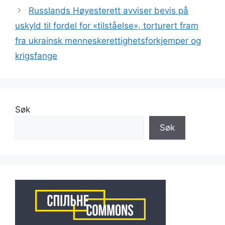
Russlands Høyesterett avviser bevis på
uskyld til fordel for «tilståelse», torturert fram
fra ukrainsk menneskerettighetsforkjemper og
krigsfange
Søk
Søk