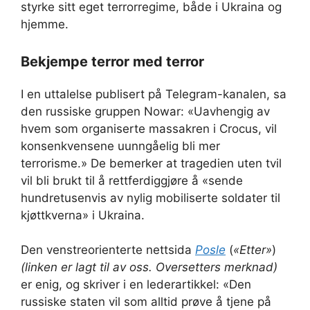
styrke sitt eget terrorregime, både i Ukraina og
hjemme.
Bekjempe terror med terror
I en uttalelse publisert på Telegram-kanalen, sa
den russiske gruppen Nowar: «Uavhengig av
hvem som organiserte massakren i Crocus, vil
konsenkvensene uunngåelig bli mer
terrorisme.» De bemerker at tragedien uten tvil
vil bli brukt til å rettferdiggjøre å «sende
hundretusenvis av nylig mobiliserte soldater til
kjøttkverna» i Ukraina.
Den venstreorienterte nettsida
Posle
(
«Etter»
)
(linken er lagt til av oss. Oversetters merknad)
er enig, og skriver i en lederartikkel: «Den
russiske staten vil som alltid prøve å tjene på