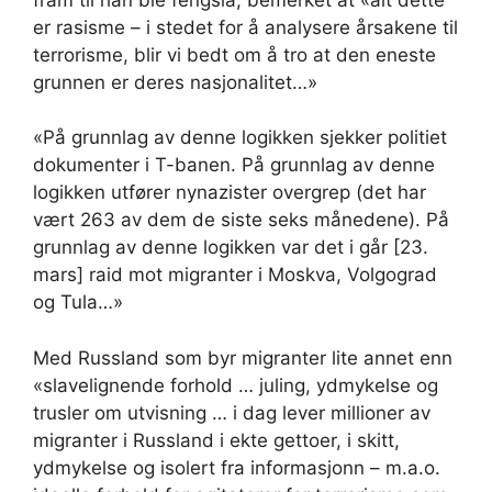
er rasisme – i stedet for å analysere årsakene til
terrorisme, blir vi bedt om å tro at den eneste
grunnen er deres nasjonalitet…»
«På grunnlag av denne logikken sjekker politiet
dokumenter i T-banen. På grunnlag av denne
logikken utfører nynazister overgrep (det har
vært 263 av dem de siste seks månedene). På
grunnlag av denne logikken var det i går [23.
mars] raid mot migranter i Moskva, Volgograd
og Tula…»
Med Russland som byr migranter lite annet enn
«slavelignende forhold … juling, ydmykelse og
trusler om utvisning … i dag lever millioner av
migranter i Russland i ekte gettoer, i skitt,
ydmykelse og isolert fra informasjonn – m.a.o.