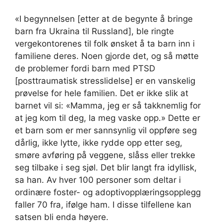
«I begynnelsen [etter at de begynte å bringe
barn fra Ukraina til Russland], ble ringte
vergekontorenes til folk ønsket å ta barn inn i
familiene deres. Noen gjorde det, og så møtte
de problemer fordi barn med PTSD
[posttraumatisk stresslidelse] er en vanskelig
prøvelse for hele familien. Det er ikke slik at
barnet vil si: «Mamma, jeg er så takknemlig for
at jeg kom til deg, la meg vaske opp.» Dette er
et barn som er mer sannsynlig vil oppføre seg
dårlig, ikke lytte, ikke rydde opp etter seg,
smøre avføring på veggene, slåss eller trekke
seg tilbake i seg sjøl. Det blir langt fra idyllisk,
sa han. Av hver 100 personer som deltar i
ordinære foster- og adoptivopplæringsopplegg
faller 70 fra, ifølge ham. I disse tilfellene kan
satsen bli enda høyere.