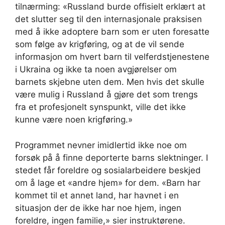
tilnærming: «Russland burde offisielt erklært at
det slutter seg til den internasjonale praksisen
med å ikke adoptere barn som er uten foresatte
som følge av krigføring, og at de vil sende
informasjon om hvert barn til velferdstjenestene
i Ukraina og ikke ta noen avgjørelser om
barnets skjebne uten dem. Men hvis det skulle
være mulig i Russland å gjøre det som trengs
fra et profesjonelt synspunkt, ville det ikke
kunne være noen krigføring.»
Programmet nevner imidlertid ikke noe om
forsøk på å finne deporterte barns slektninger. I
stedet får foreldre og sosialarbeidere beskjed
om å lage et «andre hjem» for dem. «Barn har
kommet til et annet land, har havnet i en
situasjon der de ikke har noe hjem, ingen
foreldre, ingen familie,» sier instruktørene.