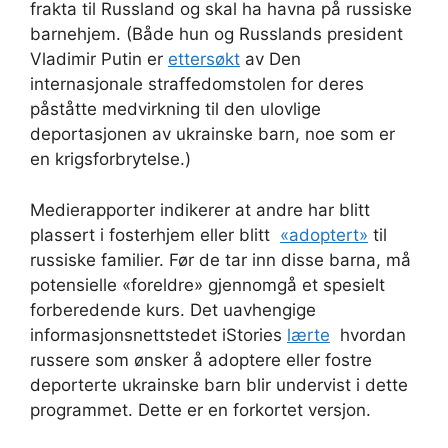
frakta til Russland og skal ha havna på russiske
barnehjem. (Både hun og Russlands president
Vladimir Putin er
ettersøkt
av Den
internasjonale straffedomstolen for deres
påståtte medvirkning til den ulovlige
deportasjonen av ukrainske barn, noe som er
en krigsforbrytelse.)
Medierapporter indikerer at andre har blitt
plassert i fosterhjem eller blitt
«adoptert»
til
russiske familier. Før de tar inn disse barna, må
potensielle «foreldre» gjennomgå et spesielt
forberedende kurs. Det uavhengige
informasjonsnettstedet iStories
lærte
hvordan
russere som ønsker å adoptere eller fostre
deporterte ukrainske barn blir undervist i dette
programmet. Dette er en forkortet versjon.