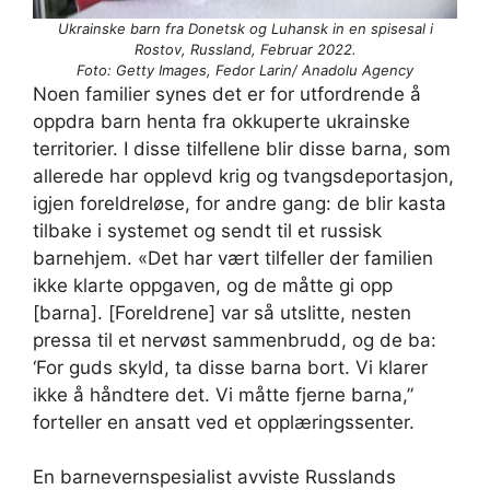
Ukrainske barn fra Donetsk og Luhansk in en spisesal i
Rostov, Russland, Februar 2022.
Foto: Getty Images, Fedor Larin/ Anadolu Agency
Noen familier synes det er for utfordrende å
oppdra barn henta fra okkuperte ukrainske
territorier. I disse tilfellene blir disse barna, som
allerede har opplevd krig og tvangsdeportasjon,
igjen foreldreløse, for andre gang: de blir kasta
tilbake i systemet og sendt til et russisk
barnehjem. «Det har vært tilfeller der familien
ikke klarte oppgaven, og de måtte gi opp
[barna]. [Foreldrene] var så utslitte, nesten
pressa til et nervøst sammenbrudd, og de ba:
‘For guds skyld, ta disse barna bort. Vi klarer
ikke å håndtere det. Vi måtte fjerne barna,”
forteller en ansatt ved et opplæringssenter.
En barnevernspesialist avviste Russlands