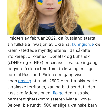
I midten av februar 2022, da Russland starta
sin fullskala invasjon av Ukraina,
kunngjorde
de
Kreml-støttede myndighetene i de såkalte
«folkerepublikkene» i Donetsk og Luhansk
(«DNR» og «LNR») en «masse-evakuering» og
begynte å deportere foreldreløse og enslige
barn til Russland. Siden den gang viser
noen
anslag
at rundt 2500 barn fra okkuperte
ukrainske territorier, kan ha blitt sendt til den
russiske føderasjonen.
Ifølge
den russiske
barnerettighetskommissæren Maria Lvova-
Belova, ble rundt 1500 enslige ukrainske barn