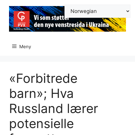
Hopp
til
innhold
Meny
«Forbitrede
barn»; Hva
Russland lærer
potensielle