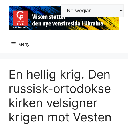
Hopp
til
innhold
Meny
En hellig krig. Den
russisk-ortodokse
kirken velsigner
krigen mot Vesten