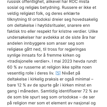
russisk offentlighet, alikevel har ROC mista
sosial og religiøs betydning. Russere er ikke et
veldig religiøst folk, og deres erklærte
tilknytning til ortodoksi dreier seg hovedsakelig
om deltakelse i høytidsritualer, snarere enn
faktisk tro eller respekt for kristne verdier. Ulike
undersøkelser har avdekka at de siste åra har
andelen innbyggere som anser seg som
religiøse gått ned, til tross for regjeringas
synlige innsats for å fremme kirken og
«tradisjonelle verdier». I mai 2023 hevda rundt
60 % av russerne at religion ikke spilte noen
vesentlig rolle i deres liv.
[5]
Nivået på
deltakelse i kirkelig praksis er også minimal –
bare 12 % av de spurte går i kirken minst en
gang i måneden. Samtidig identifiserer 72 % av
de som ble spurt seg som ortodokse – de ser
på religion mer som et element av nasjonal og