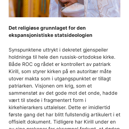
Det religiøse grunnlaget for den
ekspansjonistiske statsideologien
Synspunktene uttrykt i dekretet gjenspeiler
holdninga til hele den russisk-ortodokse kirke.
Både ROC og rådet er kontrollert av patriark
Kirill, som styrer kirken på en autoritær måte
utover makta som i utgangspunktet er tillagt
patriarken. Visjonen om krig, som et
sammenstøt av det gode mot det onde, hadde
vært til stede i fragmentert form i
kirkehierarkers uttalelser. Dette er imidlertid
første gang det har blitt fullstendig artikulert i et
offisielt dokument. Tidligere har Kirill under en
av sine prekener for eksempel forkynt, at døden