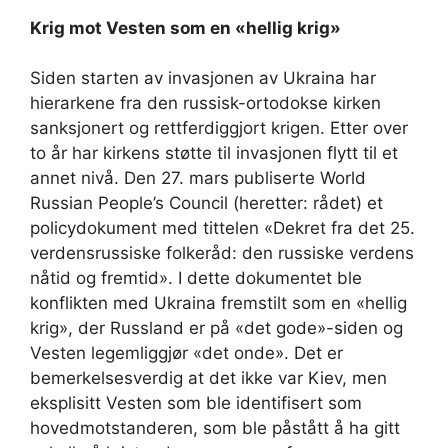
Krig mot Vesten som en «hellig krig»
Siden starten av invasjonen av Ukraina har
hierarkene fra den russisk-ortodokse kirken
sanksjonert og rettferdiggjort krigen. Etter over
to år har kirkens støtte til invasjonen flytt til et
annet nivå. Den 27. mars publiserte World
Russian People’s Council (heretter: rådet) et
policydokument med tittelen «Dekret fra det 25.
verdensrussiske folkeråd: den russiske verdens
nåtid og fremtid». I dette dokumentet ble
konflikten med Ukraina fremstilt som en «hellig
krig», der Russland er på «det gode»-siden og
Vesten legemliggjør «det onde». Det er
bemerkelsesverdig at det ikke var Kiev, men
eksplisitt Vesten som ble identifisert som
hovedmotstanderen, som ble påstått å ha gitt