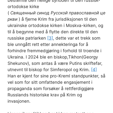
bestemte den hellige synoden til den russisk-
ortodokse kirke
(
Священный синод Русской православной це
ркви
) å fjerne Krim fra jurisdiksjonen til den
ukrainske ortodokse kirken i Moskva-kirken, og
til å begynne med å flytte den direkte til den
russiske patriarken
[3]
, dette var et trekk som
ble unngått rett etter annekteringa for å
forhindre fremmedgjøring i forhold til troende i
Ukraina. I 2024 ble en biskop,Tikhon(Georgy
Shekunov), som antas å være Putins skriftefar,
utnevnt til
biskop for Simferopol og Krim.
[4]
Han er kjent for sine pro-Kreml standpunkter, så
vel som for sitt omfattende engasjement i
propaganda som forsøker å rettferdiggjøre
Russlands historiske krav på Krim og
invasjonen.