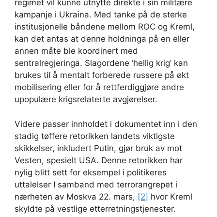
regimet vil kunne utnytte direkte i sin militære
kampanje i Ukraina. Med tanke på de sterke
institusjonelle båndene mellom ROC og Kreml,
kan det antas at denne holdninga på en eller
annen måte ble koordinert med
sentralregjeringa. Slagordene ‘hellig krig’ kan
brukes til å mentalt forberede russere på økt
mobilisering eller for å rettferdiggjøre andre
upopulære krigsrelaterte avgjørelser.
Videre passer innholdet i dokumentet inn i den
stadig tøffere retorikken landets viktigste
skikkelser, inkludert Putin, gjør bruk av mot
Vesten, spesielt USA. Denne retorikken har
nylig blitt sett for eksempel i politikeres
uttalelser I samband med terrorangrepet i
nærheten av Moskva 22. mars,
[2]
hvor Kreml
skyldte på vestlige etterretningstjenester.