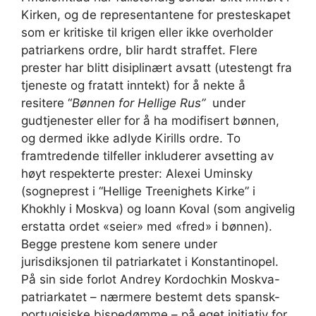
Kirken, og de representantene for presteskapet
som er kritiske til krigen eller ikke overholder
patriarkens ordre, blir hardt straffet. Flere
prester har blitt disiplinært avsatt (utestengt fra
tjeneste og fratatt inntekt) for å nekte å
resitere “
Bønnen for Hellige Rus”
under
gudtjenester eller for å ha modifisert bønnen,
og dermed ikke adlyde Kirills ordre. To
framtredende tilfeller inkluderer avsetting av
høyt respekterte prester: Alexei Uminsky
(sogneprest i “Hellige Treenighets Kirke” i
Khokhly i Moskva) og Ioann Koval (som angivelig
erstatta ordet «seier» med «fred» i bønnen).
Begge prestene kom senere under
jurisdiksjonen til patriarkatet i Konstantinopel.
På sin side forlot Andrey Kordochkin Moskva-
patriarkatet – nærmere bestemt dets spansk-
portugisiske bispedømme – på eget initiativ for