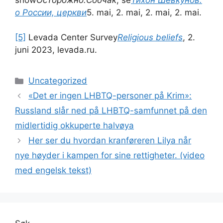
о России, церкви
5. mai, 2. mai, 2. mai, 2. mai.
[5]
Levada Center Survey
Religious beliefs
, 2.
juni 2023, levada.ru.
Kategorier
Uncategorized
«Det er ingen LHBTQ-personer på Krim»:
Russland slår ned på LHBTQ-samfunnet på den
midlertidig okkuperte halvøya
Her ser du hvordan kranføreren Lilya når
nye høyder i kampen for sine rettigheter. (video
med engelsk tekst)