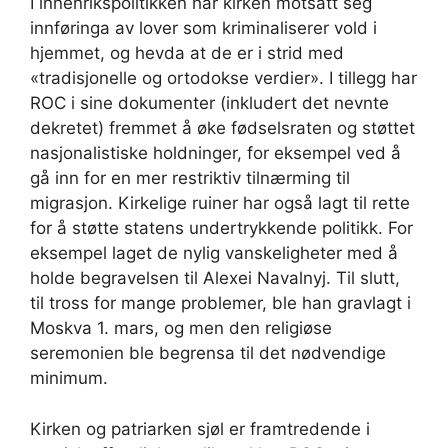
I innenrikspolitikken har kirken motsatt seg
innføringa av lover som kriminaliserer vold i
hjemmet, og hevda at de er i strid med
«tradisjonelle og ortodokse verdier». I tillegg har
ROC i sine dokumenter (inkludert det nevnte
dekretet) fremmet å øke fødselsraten og støttet
nasjonalistiske holdninger, for eksempel ved å
gå inn for en mer restriktiv tilnærming til
migrasjon. Kirkelige ruiner har også lagt til rette
for å støtte statens undertrykkende politikk. For
eksempel laget de nylig vanskeligheter med å
holde begravelsen til Alexei Navalnyj. Til slutt,
til tross for mange problemer, ble han gravlagt i
Moskva 1. mars, og men den religiøse
seremonien ble begrensa til det nødvendige
minimum.
Kirken og patriarken sjøl er framtredende i