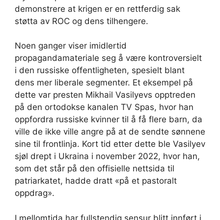
demonstrere at krigen er en rettferdig sak
støtta av ROC og dens tilhengere.
Noen ganger viser imidlertid
propagandamateriale seg å være kontroversielt
i den russiske offentligheten, spesielt blant
dens mer liberale segmenter. Et eksempel på
dette var presten Mikhail Vasilyevs opptreden
på den ortodokse kanalen TV Spas, hvor han
oppfordra russiske kvinner til å få flere barn, da
ville de ikke ville angre på at de sendte sønnene
sine til frontlinja. Kort tid etter dette ble Vasilyev
sjøl drept i Ukraina i november 2022, hvor han,
som det står på den offisielle nettsida til
patriarkatet, hadde dratt «på et pastoralt
oppdrag».
I mellomtida har fullstendig sensur blitt innført i