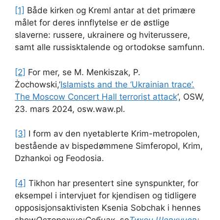
[1]
Både kirken og Kreml antar at det primære
målet for deres innflytelse er de østlige
slaverne: russere, ukrainere og hviterussere,
samt alle russisktalende og ortodokse samfunn.
[2]
For mer, se M. Menkiszak, P.
Żochowski,’
Islamists and the ‘Ukrainian trace’.
The Moscow Concert Hall terrorist attack
‘, OSW,
23. mars 2024, osw.waw.pl.
[3]
I form av den nyetablerte Krim-metropolen,
bestående av bispedømmene Simferopol, Krim,
Dzhankoi og Feodosia.
[4]
Tikhon har presentert sine synspunkter, for
eksempel i intervjuet for kjendisen og tidligere
opposisjonsaktivisten Ksenia Sobchak i hennes
show
Осторожно
:
Собчак
, se
Тихон Шевкунов: