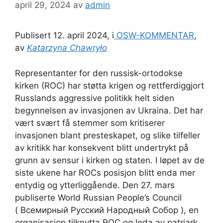
april 29, 2024
av
admin
Publisert 12. april 2024, i
OSW-KOMMENTAR
,
av
Katarzyna Chawryło
Representanter for den russisk-ortodokse
kirken (ROC) har støtta krigen og rettferdiggjort
Russlands aggressive politikk helt siden
begynnelsen av invasjonen av Ukraina. Det har
vært svært få stemmer som kritiserer
invasjonen blant presteskapet, og slike tilfeller
av kritikk har konsekvent blitt undertrykt på
grunn av sensur i kirken og staten. I løpet av de
siste ukene har ROCs posisjon blitt enda mer
entydig og ytterliggående. Den 27. mars
publiserte World Russian People’s Council
( Всемирный Русский Народный Собор ), en
organisasjon tilknytta ROC og leda av patriark