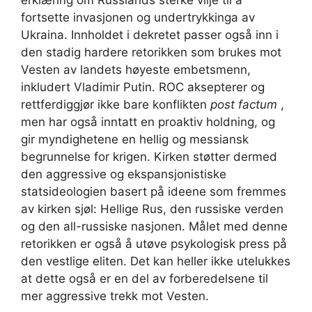
erklæring om Russlands sterke vilje til å
fortsette invasjonen og undertrykkinga av
Ukraina. Innholdet i dekretet passer også inn i
den stadig hardere retorikken som brukes mot
Vesten av landets høyeste embetsmenn,
inkludert Vladimir Putin. ROC aksepterer og
rettferdiggjør ikke bare konflikten
post factum
,
men har også inntatt en proaktiv holdning, og
gir myndighetene en hellig og messiansk
begrunnelse for krigen. Kirken støtter dermed
den aggressive og ekspansjonistiske
statsideologien basert på ideene som fremmes
av kirken sjøl: Hellige Rus, den russiske verden
og den all-russiske nasjonen. Målet med denne
retorikken er også å utøve psykologisk press på
den vestlige eliten. Det kan heller ikke utelukkes
at dette også er en del av forberedelsene til
mer aggressive trekk mot Vesten.