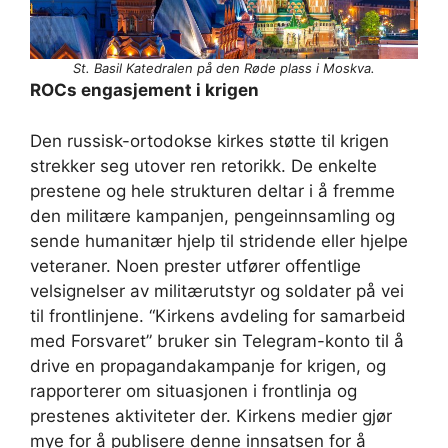
St. Basil Katedralen på den Røde plass i Moskva.
ROCs engasjement i krigen
Den russisk-ortodokse kirkes støtte til krigen
strekker seg utover ren retorikk. De enkelte
prestene og hele strukturen deltar i å fremme
den militære kampanjen, pengeinnsamling og
sende humanitær hjelp til stridende eller hjelpe
veteraner. Noen prester utfører offentlige
velsignelser av militærutstyr og soldater på vei
til frontlinjene. “Kirkens avdeling for samarbeid
med Forsvaret” bruker sin Telegram-konto til å
drive en propagandakampanje for krigen, og
rapporterer om situasjonen i frontlinja og
prestenes aktiviteter der. Kirkens medier gjør
mye for å publisere denne innsatsen for å